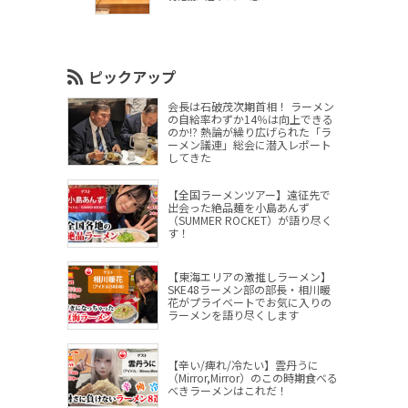
ピックアップ
会長は石破茂次期首相！ ラーメン
の自給率わずか14％は向上できる
のか!? 熱論が繰り広げられた「ラ
ーメン議連」総会に潜入レポート
してきた
【全国ラーメンツアー】遠征先で
出会った絶品麺を小島あんず
（SUMMER ROCKET）が語り尽く
す！
【東海エリアの激推しラーメン】
SKE48ラーメン部の部長・相川暖
花がプライベートでお気に入りの
ラーメンを語り尽くします
【辛い/痺れ/冷たい】雲丹うに
（Mirror,Mirror）のこの時期食べる
べきラーメンはこれだ！