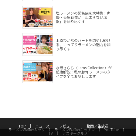
塩ラーメンの超名店を大特集！声
優・香里有佐が「止まらない塩
欲」を語り尽くす
上原わかなのハートを燃やし続け
る、こってりラーメンの魅力を語
り尽くす
水瀬さらら（Jams Collection）が
超絶解説！私の豚骨ラーメンのタ
イプを全てお話しします
TOP
ニュース
レビュー
動画／生放送
ラーメンWalkerムック
ラーメンWalkerキッチン
YouTube
TV
アスキーグルメ