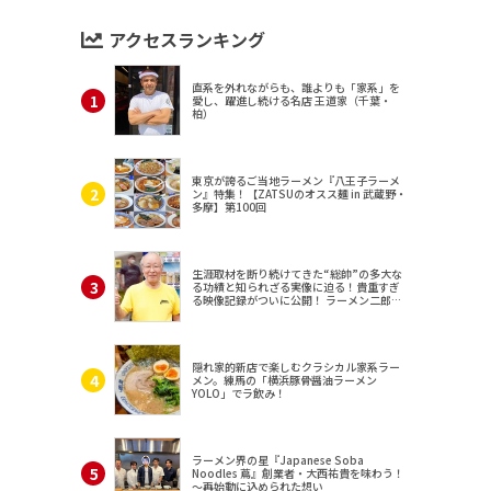
アクセスランキング
直系を外れながらも、誰よりも「家系」を
愛し、躍進し続ける名店 王道家（千葉・
柏）
東京が誇るご当地ラーメン『八王子ラーメ
ン』特集！【ZATSUのオスス麺 in 武蔵野・
多摩】第100回
生涯取材を断り続けてきた“総帥”の多大な
る功績と知られざる実像に迫る！貴重すぎ
る映像記録がついに公開！ ラーメン二郎
（東京・三田）
隠れ家的新店で楽しむクラシカル家系ラー
メン。練馬の「横浜豚骨醤油ラーメン
YOLO」でラ飲み！
ラーメン界の星『Japanese Soba
Noodles 蔦』創業者・大西祐貴を味わう！
～再始動に込められた想い