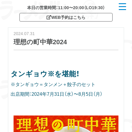
本日の営業時間：11:00〜20:00（LO19:30）
t
o
WEB予約はこちら
g
g
l
e
2024.07.31
n
a
理想の町中華2024
v
i
g
a
t
i
o
タンギョウ※を堪能！
n
※タンギョウ＝タンメン＋餃子のセット
出店期間：2024年7月31日（水）〜8月5日（月）