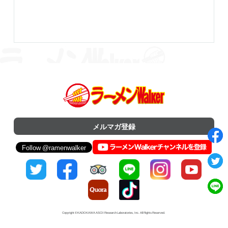
メルマガ登録
Follow @ramenwalker
Copyright © KADOKAWA ASCII Research Laboratories, Inc. All Rights Reserved.