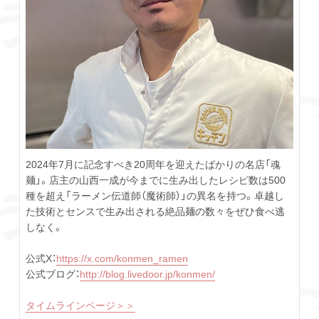
2024年7月に記念すべき20周年を迎えたばかりの名店「魂
麺」。店主の山西一成が今までに生み出したレシピ数は500
種を超え「ラーメン伝道師（魔術師）」の異名を持つ。卓越し
た技術とセンスで生み出される絶品麺の数々をぜひ食べ逃
しなく。
公式X：
https://x.com/konmen_ramen
公式ブログ：
http://blog.livedoor.jp/konmen/
タイムラインページ＞＞