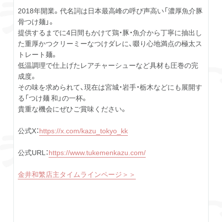
2018年開業。代名詞は日本最高峰の呼び声高い「濃厚魚介豚
骨つけ麺」。
提供するまでに4日間もかけて鶏・豚・魚介から丁寧に抽出し
た重厚かつクリーミーなつけダレに、啜り心地満点の極太ス
トレート麺。
低温調理で仕上げたレアチャーシューなど具材も圧巻の完
成度。
その味を求められて、現在は宮城・岩手・栃木などにも展開す
る「つけ麺 和」の一杯。
貴重な機会にぜひご賞味ください。
公式X：
https://x.com/kazu_tokyo_kk
公式URL：
https://www.tukemenkazu.com/
金井和繁店主タイムラインページ＞＞