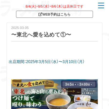
8/4(火)・8/5（水）・8/6（木）は店休日です
t
o
WEB予約はこちら
g
g
l
e
2025.03.05
n
a
〜東北へ愛を込めて①〜
v
i
g
a
t
i
o
出店期間：2025年3月5日（水）〜3月10日（月）
n