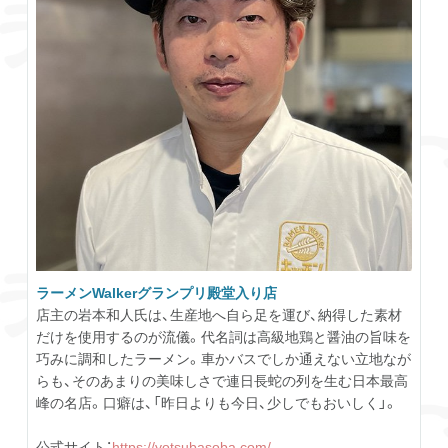
ラーメンWalkerグランプリ殿堂入り店
店主の岩本和人氏は、生産地へ自ら足を運び、納得した素材
だけを使用するのが流儀。代名詞は高級地鶏と醤油の旨味を
巧みに調和したラーメン。車かバスでしか通えない立地なが
らも、そのあまりの美味しさで連日長蛇の列を生む日本最高
峰の名店。口癖は、「昨日よりも今日、少しでもおいしく」。
公式サイト：
https://yotsubasoba.com/