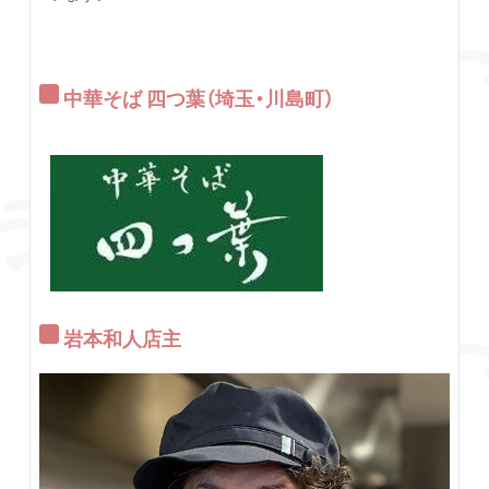
中華そば 四つ葉（埼玉・川島町）
岩本和人店主