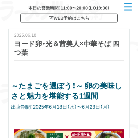
本日の営業時間：11:00〜20:00（LO19:30）
t
o
WEB予約はこちら
g
g
l
e
2025.06.18
n
a
ヨード卵・光＆茜美人×中華そば 四
v
つ葉
i
g
a
t
i
o
n
～たまごを選ぼう！～ 卵の美味し
さと魅力を堪能する1週間
出店期間：2025年6月18日（水）〜6月23日（月）