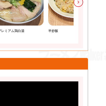
プレミアム鶏白湯
半炒飯