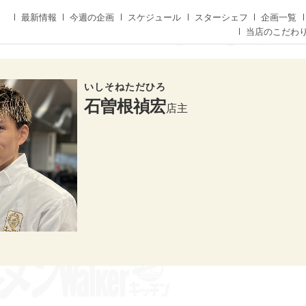
最新情報
今週の企画
スケジュール
スターシェフ
企画一覧
当店のこだわ
いしそねただひろ
石曽根禎宏
店主