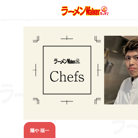
麺や 福一