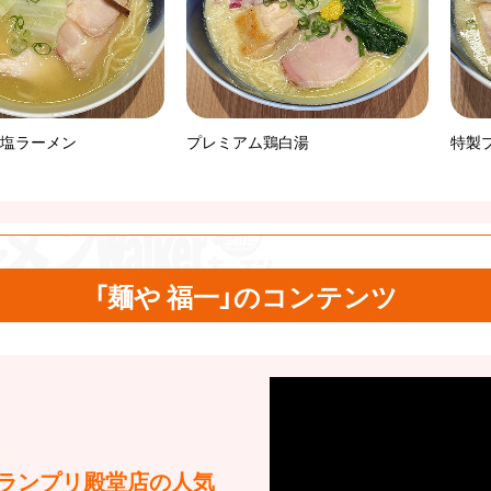
塩ラーメン
プレミアム鶏白湯
特製
「麺や 福一」のコンテンツ
rグランプリ殿堂店の人気