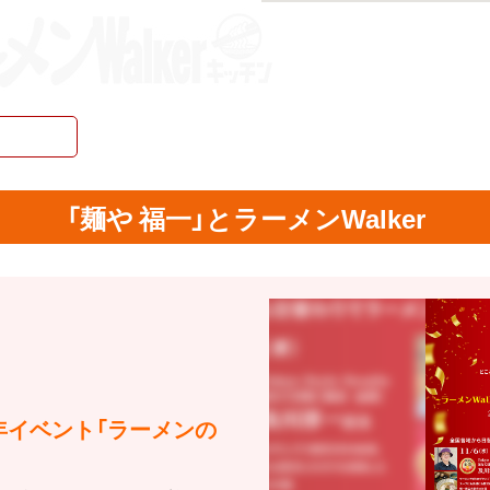
「麺や 福一」とラーメンWalker
周年イベント「ラーメンの