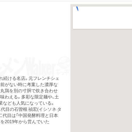
され続ける名店。元フレンチシェ
名前がない時に考案した濃厚な
と丸鶏を別の寸胴で炊き合わせ
味わえる。多彩な限定麺や、土
の営業なども人気になっている。
二代目の石曽根 禎宏(イシソネ タ
二代目は「中国発酵料理と日本
店を2019年から営んでいた