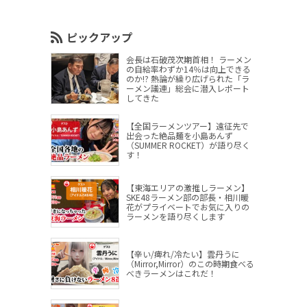
ピックアップ
会長は石破茂次期首相！ ラーメン
の自給率わずか14％は向上できる
のか!? 熱論が繰り広げられた「ラ
ーメン議連」総会に潜入レポート
してきた
【全国ラーメンツアー】遠征先で
出会った絶品麺を小島あんず
（SUMMER ROCKET）が語り尽く
す！
【東海エリアの激推しラーメン】
SKE48ラーメン部の部長・相川暖
花がプライベートでお気に入りの
ラーメンを語り尽くします
【辛い/痺れ/冷たい】雲丹うに
（Mirror,Mirror）のこの時期食べる
べきラーメンはこれだ！