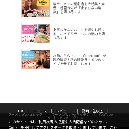
塩ラーメンの超名店を大特集！声
優・香里有佐が「止まらない塩
欲」を語り尽くす
上原わかなのハートを燃やし続け
る、こってりラーメンの魅力を語
り尽くす
水瀬さらら（Jams Collection）が
超絶解説！私の豚骨ラーメンのタ
イプを全てお話しします
TOP
ニュース
レビュー
動画／生放送
ラーメンWalkerムック
ラーメンWalkerキッチン
YouTube
TV
アスキーグルメ
このサイトでは、利用状況の把握や広告配信などのために、
Cookieを使用してアクセスデータを取得・利用しています。これ