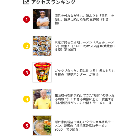
アクセスランキング
直系を外れながらも、誰よりも「家系」を
愛し、躍進し続ける名店 王道家（千葉・
柏）
東京が誇るご当地ラーメン『八王子ラーメ
ン』特集！【ZATSUのオスス麺 in 武蔵野・
多摩】第100回
ガッツリ食べたい日に刺さる！ 極太もちも
ち麺の「麺欲ハンター」が登場
生涯取材を断り続けてきた“総帥”の多大な
る功績と知られざる実像に迫る！貴重すぎ
る映像記録がついに公開！ ラーメン二郎
（東京・三田）
隠れ家的新店で楽しむクラシカル家系ラー
メン。練馬の「横浜豚骨醤油ラーメン
YOLO」でラ飲み！