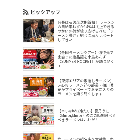
ピックアップ
会長は石破茂次期首相！ ラーメン
の自給率わずか14％は向上できる
のか!? 熱論が繰り広げられた「ラ
ーメン議連」総会に潜入レポート
してきた
【全国ラーメンツアー】遠征先で
出会った絶品麺を小島あんず
（SUMMER ROCKET）が語り尽く
す！
【東海エリアの激推しラーメン】
SKE48ラーメン部の部長・相川暖
花がプライベートでお気に入りの
ラーメンを語り尽くします
【辛い/痺れ/冷たい】雲丹うに
（Mirror,Mirror）のこの時期食べる
べきラーメンはこれだ！
塩ラーメンの超名店を大特集！声