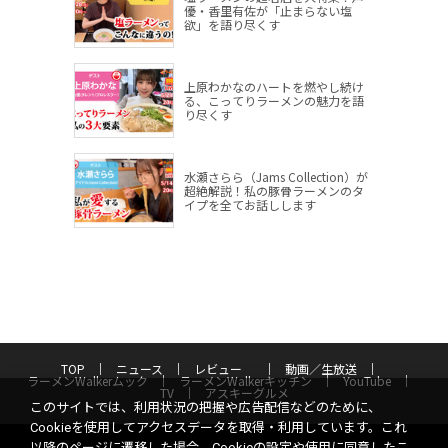
優・香里有佐が「止まらない塩
欲」を語り尽くす
上原わかなのハートを燃やし続け
る、こってりラーメンの魅力を語
り尽くす
水瀬さらら（Jams Collection）が
超絶解説！私の豚骨ラーメンのタ
イプを全てお話しします
TOP
ニュース
レビュー
動画／生放送
ラーメンWalkerムック
ラーメンWalkerキッチン
YouTube
TV
アスキーグルメ
このサイトでは、利用状況の把握や広告配信などのために、
Cookieを使用してアクセスデータを取得・利用しています。これ
以降のページに遷移した場合、Cookieの設定や使用に同意したこ