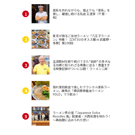
直系を外れながらも、誰よりも「家系」を
愛し、躍進し続ける名店 王道家（千葉・
柏）
東京が誇るご当地ラーメン『八王子ラーメ
ン』特集！【ZATSUのオスス麺 in 武蔵野・
多摩】第100回
生涯取材を断り続けてきた“総帥”の多大な
る功績と知られざる実像に迫る！貴重すぎ
る映像記録がついに公開！ ラーメン二郎
（東京・三田）
隠れ家的新店で楽しむクラシカル家系ラー
メン。練馬の「横浜豚骨醤油ラーメン
YOLO」でラ飲み！
ラーメン界の星『Japanese Soba
Noodles 蔦』創業者・大西祐貴を味わう！
～再始動に込められた想い