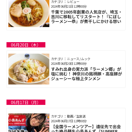
カテゴリ： レビュー
2024年06月21日 12時00分
千葉で2005年創業の人気店が、埼玉・
吉川に移転してリスタート！『にぼし
ラーメン一恭』が煮干しにかける想い
06月20日（木）
カテゴリ： ニュース / ムック
2024年06月20日 12時00分
すみれ出身の実力派「ラーメン郷」が
塩に挑む！ 神奈川の銘柄豚・高座豚が
ジューシーな極上タンメン
06月17日（月）
カテゴリ： 動画／生放送
2024年06月17日 12時00分
【全国ラーメンツアー】遠征先で出会
った絶品麺を小島あんず（SUMMER