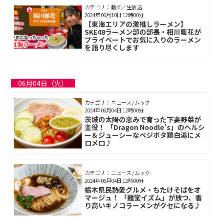
カテゴリ： 動画／生放送
2024年06月10日 12時00分
【東海エリアの激推しラーメン】
SKE48ラーメン部の部長・相川暖花が
プライベートでお気に入りのラーメン
を語り尽くします
06月04日（火）
カテゴリ： ニュース / ムック
2024年06月04日 12時00分
茨城の太陽の恵みで育った下妻野菜が
主役！ 「Dragon Noodle’s」のヘルシ
ー＆ジューシーなベジポタ鶏白湯にメ
ロメロ♪
カテゴリ： ニュース / ムック
2024年06月04日 12時00分
栃木県民熱愛グルメ・ちたけそばをオ
マージュ！ 「麺堂イズム」が放つ、香
り高いキノコラーメンがクセになる♪