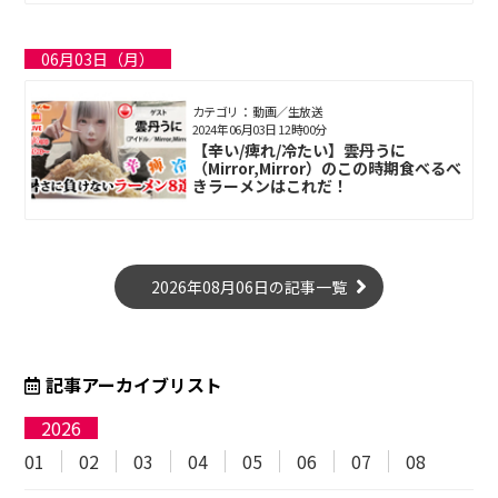
06月03日（月）
カテゴリ： 動画／生放送
2024年06月03日 12時00分
【辛い/痺れ/冷たい】雲丹うに
（Mirror,Mirror）のこの時期食べるべ
きラーメンはこれだ！
2026年08月06日の記事一覧
記事アーカイブリスト
2026
01
02
03
04
05
06
07
08