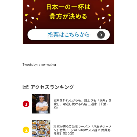
Tweets by ramenwalker
アクセスランキング
直系を外れながらも、誰よりも「家系」を
愛し、躍進し続ける名店 王道家（千葉・
柏）
東京が誇るご当地ラーメン『八王子ラーメ
ン』特集！【ZATSUのオスス麺 in 武蔵野・
多摩】第100回