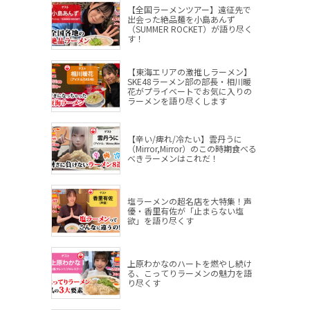
【全国ラーメンツアー】遠征先で
出会った絶品麺を小島あんず
（SUMMER ROCKET）が語り尽く
す！
【東海エリアの激推しラーメン】
SKE48ラーメン部の部長・相川暖
花がプライベートでお気に入りの
ラーメンを語り尽くします
【辛い/痺れ/冷たい】雲丹うに
（Mirror,Mirror）のこの時期食べる
べきラーメンはこれだ！
塩ラーメンの超名店を大特集！声
優・香里有佐が「止まらない塩
欲」を語り尽くす
上原わかなのハートを燃やし続け
る、こってりラーメンの魅力を語
り尽くす