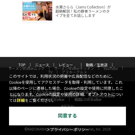
水瀬さらら（Jams Collection）が
超絶解説！私の豚骨ラーメンのタ
イプを全てお話しします
TOP
ニュース
レビュー
動画／生放送
ラーメンWalkerムック
ラーメンWalkerキッチン
YouTube
TV
アスキーグルメ
このサイトでは、利用状況の把握や広告配信などのために、
Cookieを使用してアクセスデータを取得・利用しています。これ
以降のページに遷移した場合、Cookieの設定や使用に同意したこ
エリアLOVEWalker
横浜LOVEWalker
とになります。Cookieの設定や使用の詳細、オプトアウトについ
西新宿LOVEWalker
夜景LOVEWalker
九州LOVEWalker
丸の内LOVEWalker
戦国LOVEWalker
ては
詳細
をご覧ください。
ASCII.jp
同意する
サイトポリシー
プライバシーポリシー
運営会社
お問い合わせ
©KADOKAWA ASCII Research Laboratories, Inc. 2026
＞プライバシーポリシー