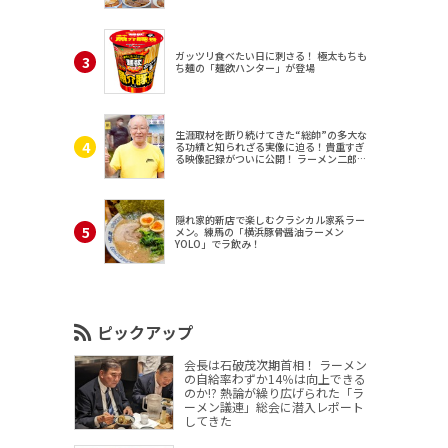
ガッツリ食べたい日に刺さる！ 極太もちも
ち麺の「麺欲ハンター」が登場
生涯取材を断り続けてきた“総帥”の多大な
る功績と知られざる実像に迫る！貴重すぎ
る映像記録がついに公開！ ラーメン二郎
（東京・三田）
隠れ家的新店で楽しむクラシカル家系ラー
メン。練馬の「横浜豚骨醤油ラーメン
YOLO」でラ飲み！
ピックアップ
会長は石破茂次期首相！ ラーメン
の自給率わずか14％は向上できる
のか!? 熱論が繰り広げられた「ラ
ーメン議連」総会に潜入レポート
してきた