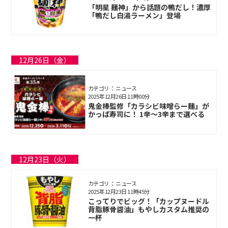
「明星 麺神」から話題の鴨だし！濃厚
「鴨だし白湯ラーメン」登場
12月26日（金）
カテゴリ： ニュース
2025年12月26日 11時00分
鬼金棒監修「カラシビ味噌らー麺」が
かっぱ寿司に！ 1辛～3辛まで選べる
12月23日（火）
カテゴリ： ニュース
2025年12月23日 11時45分
こってりでビッグ！「カップヌードル
背脂豚骨醤油」もやしカスタム推奨の
一杯