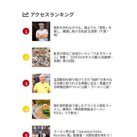
アクセスランキング
直系を外れながらも、誰よりも「家系」を
愛し、躍進し続ける名店 王道家（千葉・
柏）
東京が誇るご当地ラーメン『八王子ラーメ
ン』特集！【ZATSUのオスス麺 in 武蔵野・
多摩】第100回
生涯取材を断り続けてきた“総帥”の多大な
る功績と知られざる実像に迫る！貴重すぎ
る映像記録がついに公開！ ラーメン二郎
（東京・三田）
隠れ家的新店で楽しむクラシカル家系ラー
メン。練馬の「横浜豚骨醤油ラーメン
YOLO」でラ飲み！
ラーメン界の星『Japanese Soba
Noodles 蔦』創業者・大西祐貴を味わう！