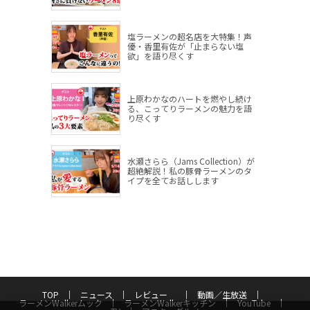
塩ラーメンの超名店を大特集！声
優・香里有佐が「止まらない塩
欲」を語り尽くす
上原わかなのハートを燃やし続け
る、こってりラーメンの魅力を語
り尽くす
水瀬さらら（Jams Collection）が
超絶解説！私の豚骨ラーメンのタ
イプを全てお話しします
TOP
ニュース
レビュー
動画／生放送
ラーメンWalkerムック
ラーメンWalkerキッチン
YouTube