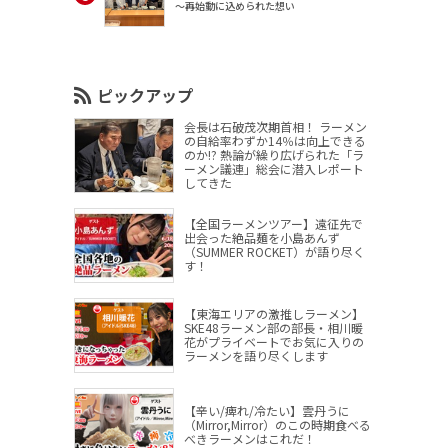
～再始動に込められた想い
ピックアップ
会長は石破茂次期首相！ ラーメン
の自給率わずか14％は向上できる
のか!? 熱論が繰り広げられた「ラ
ーメン議連」総会に潜入レポート
してきた
【全国ラーメンツアー】遠征先で
出会った絶品麺を小島あんず
（SUMMER ROCKET）が語り尽く
す！
【東海エリアの激推しラーメン】
SKE48ラーメン部の部長・相川暖
花がプライベートでお気に入りの
ラーメンを語り尽くします
【辛い/痺れ/冷たい】雲丹うに
（Mirror,Mirror）のこの時期食べる
べきラーメンはこれだ！