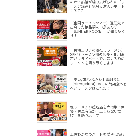
のか!? 熱論が繰り広げられた「ラ
ーメン議連」総会に潜入レポート
してきた
【全国ラーメンツアー】遠征先で
出会った絶品麺を小島あんず
（SUMMER ROCKET）が語り尽く
す！
【東海エリアの激推しラーメン】
SKE48ラーメン部の部長・相川暖
花がプライベートでお気に入りの
ラーメンを語り尽くします
【辛い/痺れ/冷たい】雲丹うに
（Mirror,Mirror）のこの時期食べる
べきラーメンはこれだ！
塩ラーメンの超名店を大特集！声
優・香里有佐が「止まらない塩
欲」を語り尽くす
上原わかなのハートを燃やし続け