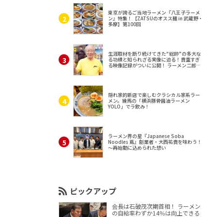
東京が誇るご当地ラーメン『八王子ラーメ
ン』特集！【ZATSUのオスス麺 in 武蔵野・
多摩】第100回
生涯取材を断り続けてきた“総帥”の多大な
る功績と知られざる実像に迫る！貴重すぎ
る映像記録がついに公開！ ラーメン二郎
（東京・三田）
隠れ家的新店で楽しむクラシカル家系ラー
メン。練馬の「横浜豚骨醤油ラーメン
YOLO」でラ飲み！
ラーメン界の星『Japanese Soba
Noodles 蔦』創業者・大西祐貴を味わう！
～再始動に込められた想い
ピックアップ
会長は石破茂次期首相！ ラーメン
の自給率わずか14％は向上できる