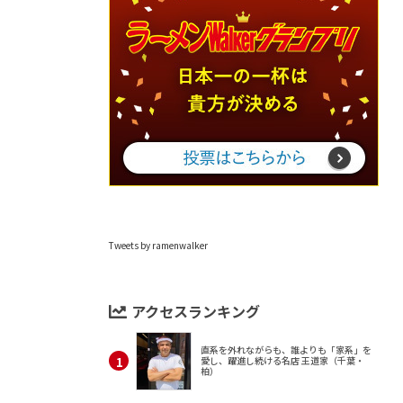
Tweets by ramenwalker
アクセスランキング
直系を外れながらも、誰よりも「家系」を
愛し、躍進し続ける名店 王道家（千葉・
柏）