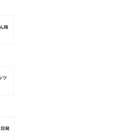
ん降
ッツ
本日発