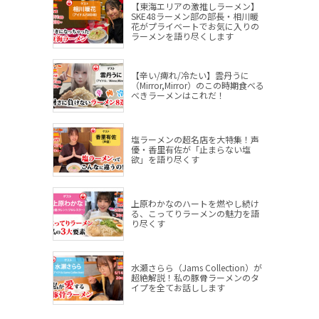
【東海エリアの激推しラーメン】
SKE48ラーメン部の部長・相川暖
花がプライベートでお気に入りの
ラーメンを語り尽くします
【辛い/痺れ/冷たい】雲丹うに
（Mirror,Mirror）のこの時期食べる
べきラーメンはこれだ！
塩ラーメンの超名店を大特集！声
優・香里有佐が「止まらない塩
欲」を語り尽くす
上原わかなのハートを燃やし続け
る、こってりラーメンの魅力を語
り尽くす
水瀬さらら（Jams Collection）が
超絶解説！私の豚骨ラーメンのタ
イプを全てお話しします