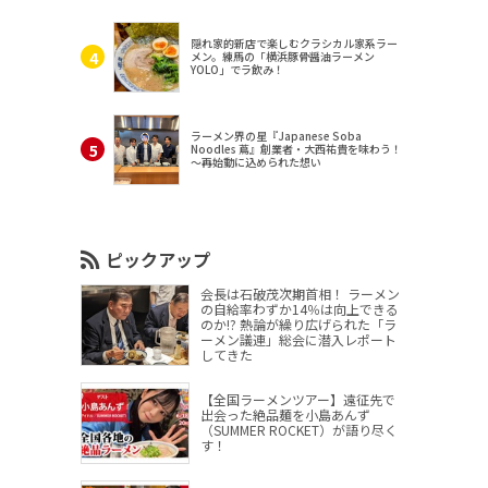
隠れ家的新店で楽しむクラシカル家系ラー
メン。練馬の「横浜豚骨醤油ラーメン
YOLO」でラ飲み！
ラーメン界の星『Japanese Soba
Noodles 蔦』創業者・大西祐貴を味わう！
～再始動に込められた想い
ピックアップ
会長は石破茂次期首相！ ラーメン
の自給率わずか14％は向上できる
のか!? 熱論が繰り広げられた「ラ
ーメン議連」総会に潜入レポート
してきた
【全国ラーメンツアー】遠征先で
出会った絶品麺を小島あんず
（SUMMER ROCKET）が語り尽く
す！