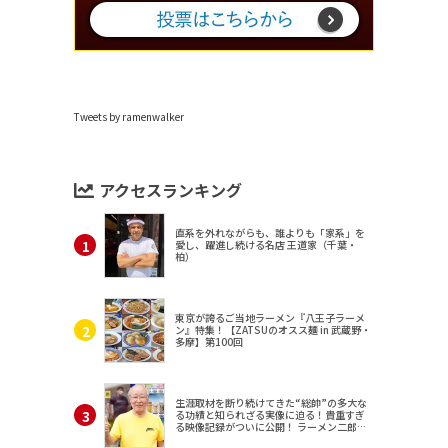
Tweets by ramenwalker
アクセスランキング
直系を外れながらも、誰よりも「家系」を
愛し、躍進し続ける名店 王道家（千葉・
柏）
東京が誇るご当地ラーメン『八王子ラーメ
ン』特集！【ZATSUのオスス麺 in 武蔵野・
多摩】第100回
生涯取材を断り続けてきた“総帥”の多大な
る功績と知られざる実像に迫る！貴重すぎ
る映像記録がついに公開！ ラーメン二郎
（東京・三田）