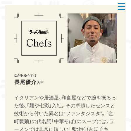
t
o
g
g
l
e
n
a
v
i
g
a
t
i
o
n
ながおゆうすけ
長尾優介
店主
イタリアンや居酒屋、和食屋などで腕を振るっ
た後、「麺や七彩」入社。その卓越したセンスと
技術から付いた異名は“ファンタジスタ”。「金
町製麺」の代名詞「中華そば」のスープには、ラ
ーメンでは非常に珍しい「鬼北雉（きほくキ