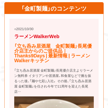
「金町製麺」のコンテンツ
2021/10/30
ラーメンWalkerWeb
「立ち呑み居酒屋 金町製麺」長尾優
介店主からのご提供品｜
Thanks9Days | 最新情報 | ラーメン
Walkerキッチン
「立ち呑み居酒屋 金町製麺」長尾優介店主よりラーメ
ン無料券 イタリアンや居酒屋、和食屋などで腕を振
るった後、「麺や七彩」入社。 その後、「立ち呑み居酒
屋 金町製麺」を任され今年で11周年を迎えた長尾
店…