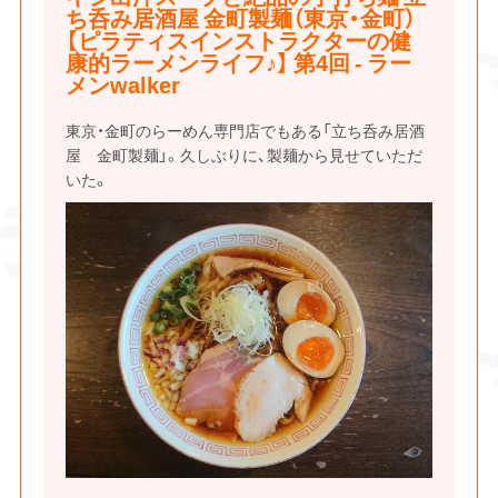
ち呑み居酒屋 金町製麺（東京・金町）
【ピラティスインストラクターの健
康的ラーメンライフ♪】 第4回 - ラー
メンwalker
東京・金町のらーめん専門店でもある「立ち呑み居酒
屋 金町製麺」。久しぶりに、製麺から見せていただ
いた。