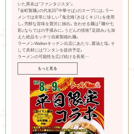
いた異名は“ファンタジスタ”。
「金町製麺」の代名詞「中華そば」のスープには、ラー
メンでは非常に珍しい「鬼北雉（きほくキジ）」を使用
し、芳醇な旨味を贅沢に抽出。合わせる麺は「麺や七
彩」ならではの手揉みに、うどんの技術「足踏み」も加
えた絶品モッチリ自家製縮れ麺。
ラーメンWalkerキッチン出店にあたり、醤油と塩、そ
して具材にはワンタンを提供予定。
ラーメンの可能性を広げ続ける長尾
…
もっと見る