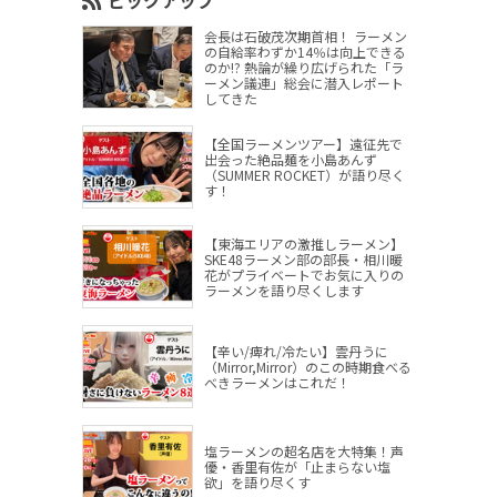
ピックアップ
会長は石破茂次期首相！ ラーメン
の自給率わずか14％は向上できる
のか!? 熱論が繰り広げられた「ラ
ーメン議連」総会に潜入レポート
してきた
【全国ラーメンツアー】遠征先で
出会った絶品麺を小島あんず
（SUMMER ROCKET）が語り尽く
す！
【東海エリアの激推しラーメン】
SKE48ラーメン部の部長・相川暖
花がプライベートでお気に入りの
ラーメンを語り尽くします
【辛い/痺れ/冷たい】雲丹うに
（Mirror,Mirror）のこの時期食べる
べきラーメンはこれだ！
塩ラーメンの超名店を大特集！声
優・香里有佐が「止まらない塩
欲」を語り尽くす