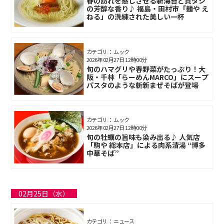
春の訪れを感じさせる新海苔と貝ダシ
の芳醇な香り♪ 福島・田村市「麺や え
ねる」の洗練された美しい一杯
カテゴリ： ムック
2026年02月27日 12時00分
旬のハマグリや春野菜がたっぷり！大
阪・千林「らーめんMARCO」にスープ
パスタのような斬新まぜそばが登場
カテゴリ： ムック
2026年02月27日 12時00分
旬の牡蠣の旨味も染み出る♪ 人気店
「駒や 総本店」による肉系清湯 “博多
中華そば”
02月25日（水）
カテゴリ： ニュース