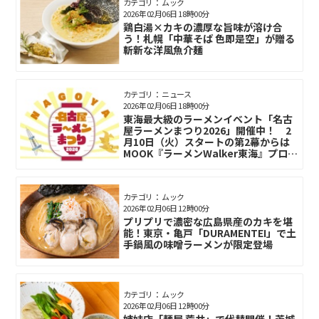
カテゴリ： ムック
2026年02月06日 18時00分
鶏白湯×カキの濃厚な旨味が溶け合
う！札幌「中華そば 色即是空」が贈る
斬新な洋風魚介麺
カテゴリ： ニュース
2026年02月06日 18時00分
東海最大級のラーメンイベント「名古
屋ラーメンまつり2026」開催中！ 2
月10日（火）スタートの第2幕からは
MOOK『ラーメンWalker東海』プロデ
ュースの「ラーメン翼」「麺乃はる」
が続々参戦！
カテゴリ： ムック
2026年02月06日 12時00分
プリプリで濃密な広島県産のカキを堪
能！東京・亀戸「DURAMENTEI」で土
手鍋風の味噌ラーメンが限定登場
カテゴリ： ムック
2026年02月06日 12時00分
姉妹店「麺屋 荒井」で代替開催！茨城