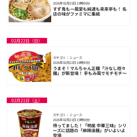
2026年02月25日 19時00分
すず鬼も一風堂も純連も来来亭も！ 名
店の味がファミマに集結
02月22日（日）
カテゴリ： ニュース
2026年02月22日 14時45分
うまそ！マルちゃん正麺「汁なし担々
麺」が新登場！ 手もみ風でモチモチ～
02月21日（土）
カテゴリ： ニュース
2026年02月21日 15時00分
待ってました！「明星 中華三昧」シリ
ーズに話題の「麻辣湯麺」がいよいよ
登場