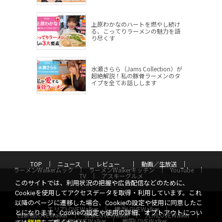
上原わかなのハートを燃やし続け
る、こってりラーメンの魅力を語
り尽くす
水瀬さらら（Jams Collection）が
超絶解説！私の豚骨ラーメンのタ
イプを全てお話しします
TOP
ニュース
レビュー
動画／生放送
ラーメンWalkerムック
ラーメンWalkerキッチン
YouTube
TV
アスキーグルメ
このサイトでは、利用状況の把握や広告配信などのために、
Cookieを使用してアクセスデータを取得・利用しています。これ
以降のページに遷移した場合、Cookieの設定や使用に同意したこ
エリアLOVEWalker
横浜LOVEWalker
とになります。Cookieの設定や使用の詳細、オプトアウトについ
西新宿LOVEWalker
夜景LOVEWalker
九州LOVEWalker
丸の内LOVEWalker
戦国LOVEWalker