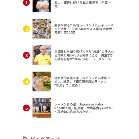
愛し、躍進し続ける名店 王道家（千葉・
柏）
東京が誇るご当地ラーメン『八王子ラーメ
ン』特集！【ZATSUのオスス麺 in 武蔵野・
多摩】第100回
生涯取材を断り続けてきた“総帥”の多大な
る功績と知られざる実像に迫る！貴重すぎ
る映像記録がついに公開！ ラーメン二郎
（東京・三田）
隠れ家的新店で楽しむクラシカル家系ラー
メン。練馬の「横浜豚骨醤油ラーメン
YOLO」でラ飲み！
ラーメン界の星『Japanese Soba
Noodles 蔦』創業者・大西祐貴を味わう！
～再始動に込められた想い