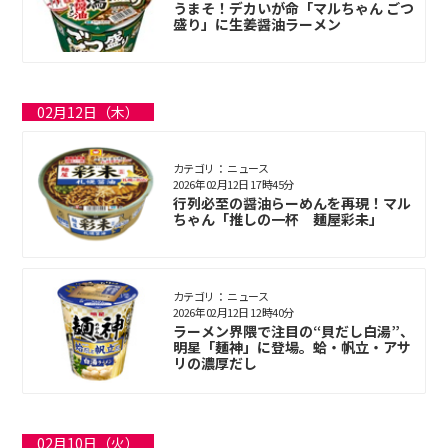
うまそ！デカいが命「マルちゃん ごつ
盛り」に生姜醤油ラーメン
02月12日（木）
カテゴリ： ニュース
2026年02月12日 17時45分
行列必至の醤油らーめんを再現！マル
ちゃん「推しの一杯 麺屋彩未」
カテゴリ： ニュース
2026年02月12日 12時40分
ラーメン界隈で注目の“貝だし白湯”、
明星「麺神」に登場。蛤・帆立・アサ
リの濃厚だし
02月10日（火）