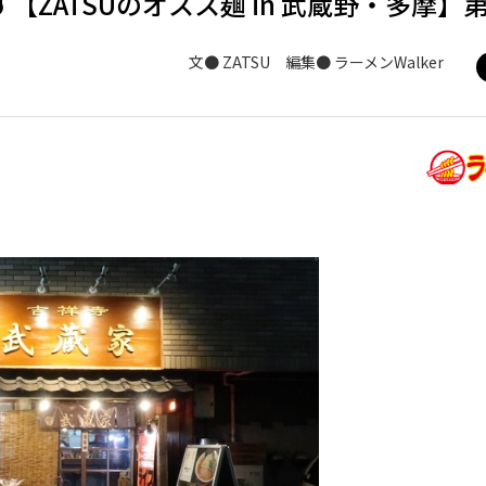
ZATSUのオスス麺 in 武蔵野・多摩】第
文● ZATSU 編集● ラーメンWalker