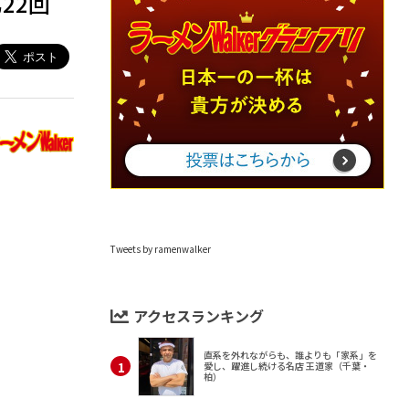
22回
Tweets by ramenwalker
アクセスランキング
直系を外れながらも、誰よりも「家系」を
愛し、躍進し続ける名店 王道家（千葉・
柏）