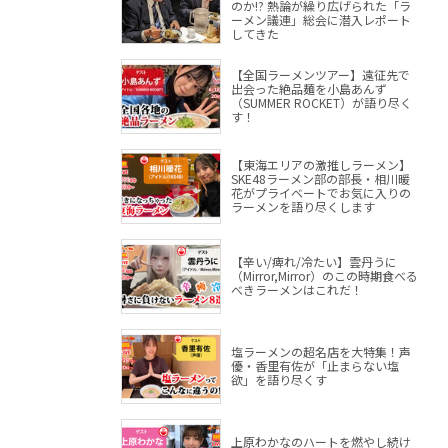
のか!? 熱論が繰り広げられた「ラ
ーメン議連」総会に潜入レポート
してきた
【全国ラーメンツアー】遠征先で
出会った絶品麺を小島あんず
（SUMMER ROCKET）が語り尽く
す！
【東海エリアの激推しラーメン】
SKE48ラーメン部の部長・相川暖
花がプライベートでお気に入りの
ラーメンを語り尽くします
【辛い/痺れ/冷たい】雲丹うに
（Mirror,Mirror）のこの時期食べる
べきラーメンはこれだ！
塩ラーメンの超名店を大特集！声
優・香里有佐が「止まらない塩
欲」を語り尽くす
上原わかなのハートを燃やし続け