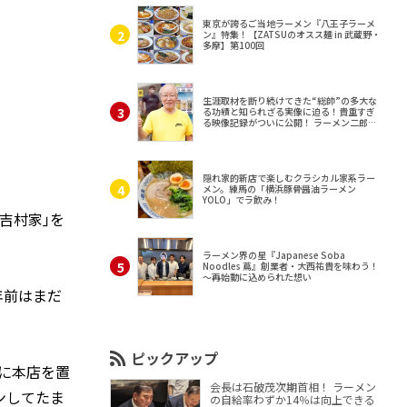
東京が誇るご当地ラーメン『八王子ラーメ
ン』特集！【ZATSUのオスス麺 in 武蔵野・
多摩】第100回
生涯取材を断り続けてきた“総帥”の多大な
る功績と知られざる実像に迫る！貴重すぎ
る映像記録がついに公開！ ラーメン二郎
（東京・三田）
隠れ家的新店で楽しむクラシカル家系ラー
メン。練馬の「横浜豚骨醤油ラーメン
YOLO」でラ飲み！
吉村家｣を
ラーメン界の星『Japanese Soba
Noodles 蔦』創業者・大西祐貴を味わう！
～再始動に込められた想い
年前はまだ
ピックアップ
に本店を置
会長は石破茂次期首相！ ラーメン
ンしてたま
の自給率わずか14％は向上できる