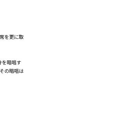
席を更に取
分を暗唱す
その暗唱は