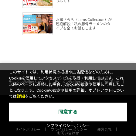
り尽くす
水瀬さらら（Jams Collection）が
超絶解説！私の豚骨ラーメンのタ
イプを全てお話しします
このサイトでは、利用状況の把握や広告配信などのために、
TOP
ニュース
レビュー
動画／生放送
Cookieを使用してアクセスデータを取得・利用しています。これ
ラーメンWalkerムック
ラーメンWalkerキッチン
YouTube
以降のページに遷移した場合、Cookieの設定や使用に同意したこ
TV
アスキーグルメ
とになります。Cookieの設定や使用の詳細、オプトアウトについ
ては
詳細
をご覧ください。
エリアLOVEWalker
横浜LOVEWalker
西新宿LOVEWalker
夜景LOVEWalker
九州LOVEWalker
同意する
丸の内LOVEWalker
戦国LOVEWalker
ASCII.jp
＞プライバシーポリシー
サイトポリシー
プライバシーポリシー
運営会社
お問い合わせ