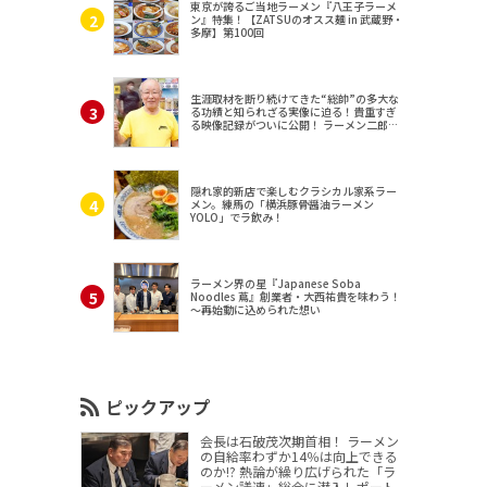
東京が誇るご当地ラーメン『八王子ラーメ
ン』特集！【ZATSUのオスス麺 in 武蔵野・
多摩】第100回
生涯取材を断り続けてきた“総帥”の多大な
る功績と知られざる実像に迫る！貴重すぎ
る映像記録がついに公開！ ラーメン二郎
（東京・三田）
隠れ家的新店で楽しむクラシカル家系ラー
メン。練馬の「横浜豚骨醤油ラーメン
YOLO」でラ飲み！
ラーメン界の星『Japanese Soba
Noodles 蔦』創業者・大西祐貴を味わう！
～再始動に込められた想い
ピックアップ
会長は石破茂次期首相！ ラーメン
の自給率わずか14％は向上できる
のか!? 熱論が繰り広げられた「ラ
ーメン議連」総会に潜入レポート