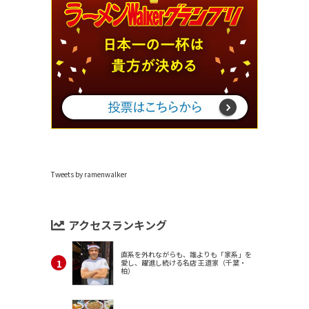
Tweets by ramenwalker
アクセスランキング
直系を外れながらも、誰よりも「家系」を
愛し、躍進し続ける名店 王道家（千葉・
柏）