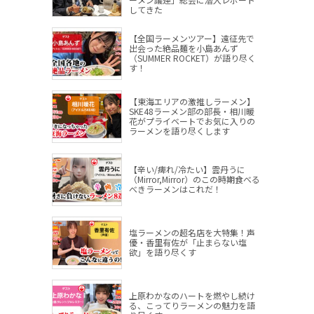
してきた
【全国ラーメンツアー】遠征先で
出会った絶品麺を小島あんず
（SUMMER ROCKET）が語り尽く
す！
【東海エリアの激推しラーメン】
SKE48ラーメン部の部長・相川暖
花がプライベートでお気に入りの
ラーメンを語り尽くします
【辛い/痺れ/冷たい】雲丹うに
（Mirror,Mirror）のこの時期食べる
べきラーメンはこれだ！
塩ラーメンの超名店を大特集！声
優・香里有佐が「止まらない塩
欲」を語り尽くす
上原わかなのハートを燃やし続け
る、こってりラーメンの魅力を語