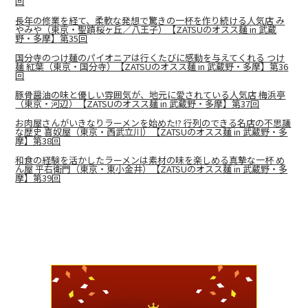
回
長年の修業を経て、柔軟な発想で驚きの一杯を作り続ける人気店 み
やみや（東京・聖蹟桜ヶ丘／八王子）【ZATSUのオスス麺 in 武蔵
野・多摩】第35回
国分寺のつけ麺のパイオニアは行くたびに感動を与えてくれる つけ
麺 紅葉（東京・国分寺）【ZATSUのオスス麺 in 武蔵野・多摩】第36
回
豚骨醤油の味と優しい雰囲気が、地元に愛されている人気店 梅浜亭
（東京・河辺）【ZATSUのオスス麺 in 武蔵野・多摩】第37回
お肉屋さんがいきなりラーメンを始めた!? 行列のできる名店の不思議
な歴史 喜奴屋（東京・西武立川）【ZATSUのオスス麺 in 武蔵野・多
摩】第38回
和食の経験を活かしたラーメンは素材の味を楽しめる真摯な一杯 め
ん屋 平右衛門（東京・東小金井）【ZATSUのオスス麺 in 武蔵野・多
摩】第39回