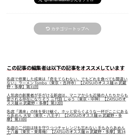
カテゴリートップへ
この記事の編集者は以下の記事をオススメしています
名店で修業した成果は「奇をてらわない、でもどれを食べても間違い
ない」ラーメン Tombo（東京・吉祥寺）【ZATSUのオスス麺 in 武蔵
野・多摩】第31回
人気店の創業者が手がける新店は、マニアからも近隣の人たちからも
愛される存在になりそう 三代目 しゅう（東京・中神）【ZATSUのオ
スス麺 in 武蔵野・多摩】第32回
名店「満来」の味を受け継ぐ、ホッと安らぐような一杯がここにある
らあめん 大安（東京・八王子）【ZATSUのオスス麺 in 武蔵野・多
摩】第33回
名店の二代目は味を守りつつチャレンジも忘れない 手もみらあめん
十八番（東京・東青梅）【ZATSUのオスス麺 in 武蔵野・多摩】第34