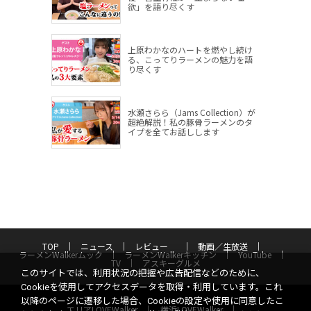
欲」を語り尽くす
上原わかなのハートを燃やし続け
る、こってりラーメンの魅力を語
り尽くす
水瀬さらら（Jams Collection）が
超絶解説！私の豚骨ラーメンのタ
イプを全てお話しします
TOP
ニュース
レビュー
動画／生放送
ラーメンWalkerムック
ラーメンWalkerキッチン
YouTube
TV
アスキーグルメ
このサイトでは、利用状況の把握や広告配信などのために、
Cookieを使用してアクセスデータを取得・利用しています。これ
以降のページに遷移した場合、Cookieの設定や使用に同意したこ
エリアLOVEWalker
横浜LOVEWalker