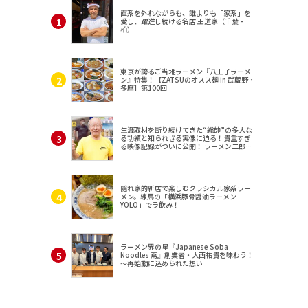
直系を外れながらも、誰よりも「家系」を
愛し、躍進し続ける名店 王道家（千葉・
柏）
東京が誇るご当地ラーメン『八王子ラーメ
ン』特集！【ZATSUのオスス麺 in 武蔵野・
多摩】第100回
生涯取材を断り続けてきた“総帥”の多大な
る功績と知られざる実像に迫る！貴重すぎ
る映像記録がついに公開！ ラーメン二郎
（東京・三田）
隠れ家的新店で楽しむクラシカル家系ラー
メン。練馬の「横浜豚骨醤油ラーメン
YOLO」でラ飲み！
ラーメン界の星『Japanese Soba
Noodles 蔦』創業者・大西祐貴を味わう！
～再始動に込められた想い