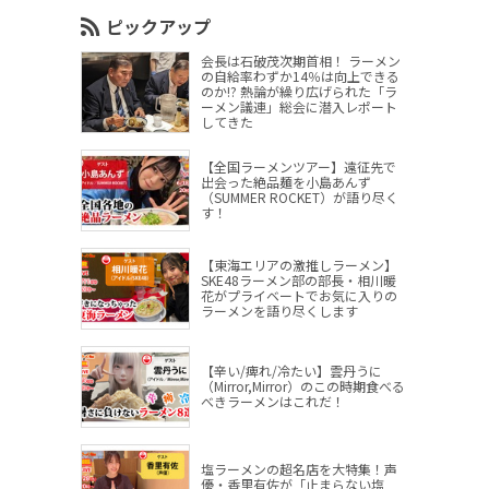
ピックアップ
会長は石破茂次期首相！ ラーメン
の自給率わずか14％は向上できる
のか!? 熱論が繰り広げられた「ラ
ーメン議連」総会に潜入レポート
してきた
【全国ラーメンツアー】遠征先で
出会った絶品麺を小島あんず
（SUMMER ROCKET）が語り尽く
す！
【東海エリアの激推しラーメン】
SKE48ラーメン部の部長・相川暖
花がプライベートでお気に入りの
ラーメンを語り尽くします
【辛い/痺れ/冷たい】雲丹うに
（Mirror,Mirror）のこの時期食べる
べきラーメンはこれだ！
塩ラーメンの超名店を大特集！声
優・香里有佐が「止まらない塩