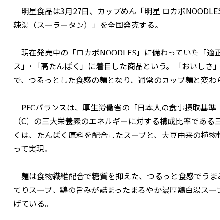
明星食品は3月27日、カップめん「明星 ロカボNOODL
辣湯（スーラータン）」を全国発売する。
現在発売中の「ロカボNOODLES」に備わっていた「適
ス」･「高たんぱく」に着目した商品という。「おいしさ
で、つるっとした食感の麺となり、通常のカップ麺と変わ
PFCバランスは、厚生労働省の「日本人の食事摂取基準（
（C）の三大栄養素のエネルギーに対する構成比率である
くは、たんぱく原料を配合したスープと、大豆由来の植物
って実現。
麺は食物繊維配合で糖質を抑えた、つるっと食感でうま
てりスープ、鶏の旨みが詰まったまろやか濃厚鶏白湯スー
げている。