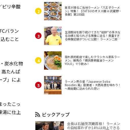
／ピリ辛酸
東京が誇るご当地ラーメン『八王子ラーメ
ン』特集！【ZATSUのオスス麺 in 武蔵野・
多摩】第100回
FCバラン
生涯取材を断り続けてきた“総帥”の多大な
る功績と知られざる実像に迫る！貴重すぎ
り込むこと
る映像記録がついに公開！ ラーメン二郎
（東京・三田）
隠れ家的新店で楽しむクラシカル家系ラー
メン。練馬の「横浜豚骨醤油ラーメン
）・炭水化物
YOLO」でラ飲み！
、高たんぱ
ーブ」によ
ラーメン界の星『Japanese Soba
Noodles 蔦』創業者・大西祐貴を味わう！
～再始動に込められた想い
まったこっ
辣湯に仕上
ピックアップ
会長は石破茂次期首相！ ラーメン
の自給率わずか14％は向上できる