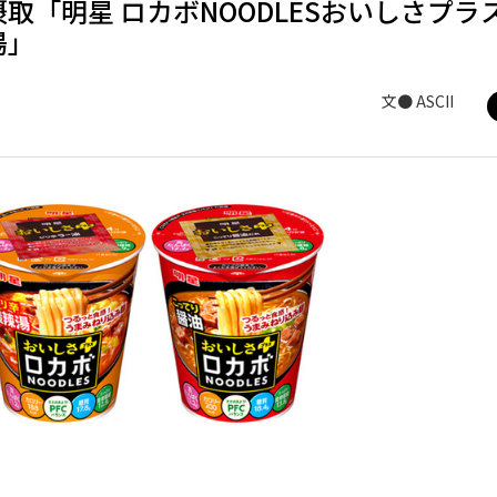
「明星 ロカボNOODLESおいしさプラス
湯」
文● ASCII