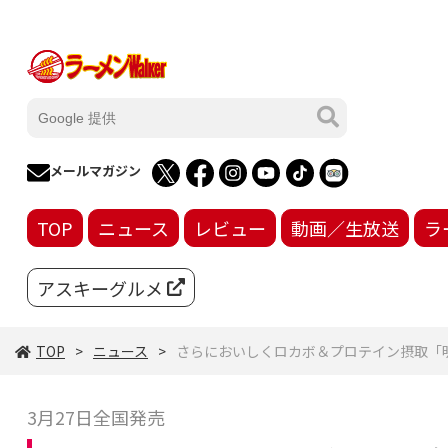
メールマガジン
TOP
ニュース
レビュー
動画／生放送
ラ
アスキーグルメ
TOP
ニュース
さらにおいしくロカボ＆プロテイン摂取「明
3月27日全国発売