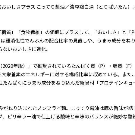
ESおいしさプラス こってり醤油／濃厚鶏白湯（とりぱいたん）
正糖質」「食物繊維」の価値にプラスして、「おいしさ」と「P
」は難消化性でんぷんの配合比率の見直しや、うまみ成分をね
らないおいしさに進化。
2020年版）」で推奨されているたんぱく質（P）・脂質（F
三大栄養素のエネルギーに対する構成比率に収めている。また
性たんぱくにうまみ成分をねり込んだ新具材「プロテインキュ
みがねり込まれたノンフライ麺。こってり醤油は豚の旨味が詰
プ、ピリ辛ラー油で仕上げる酸味と辛味のバランスが絶妙な酸