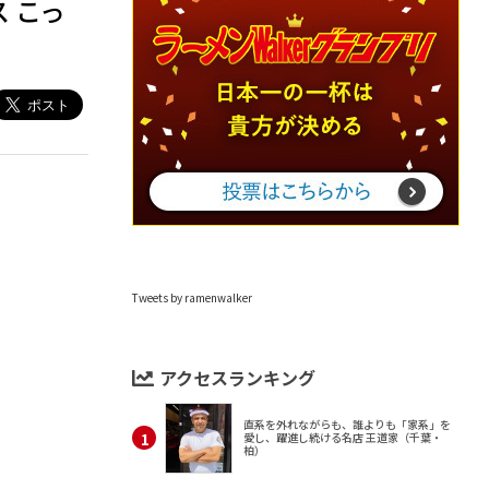
 こっ
Tweets by ramenwalker
アクセスランキング
直系を外れながらも、誰よりも「家系」を
愛し、躍進し続ける名店 王道家（千葉・
柏）