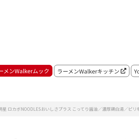
ーメンWalkerムック
ラーメンWalkerキッチン
Y
星 ロカボNOODLESおいしさプラス こってり醤油／濃厚鶏白湯／ピリ