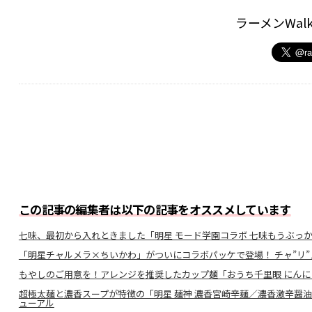
ラーメンWal
この記事の編集者は以下の記事をオススメしています
七味、最初から入れときました「明星 モード学園コラボ 七味もうぶっ
「明星チャルメラ×ちいかわ」がついにコラボパッケで登場！ チャ”リ
もやしのご用意を！アレンジを推奨したカップ麺「おうち千里眼 にんに
超極太麺と濃香スープが特徴の「明星 麺神 濃香宮崎辛麺／濃香激辛醤油
ューアル