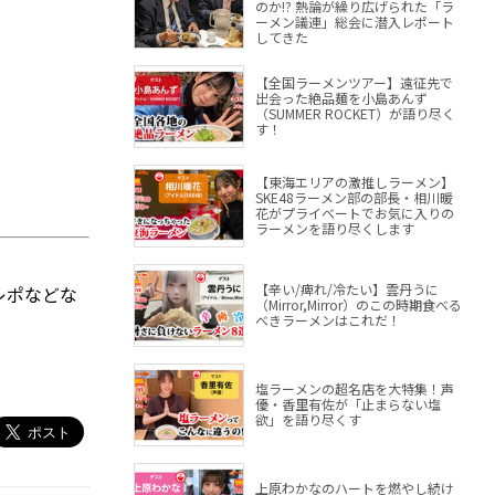
のか!? 熱論が繰り広げられた「ラ
ーメン議連」総会に潜入レポート
してきた
【全国ラーメンツアー】遠征先で
出会った絶品麺を小島あんず
（SUMMER ROCKET）が語り尽く
す！
【東海エリアの激推しラーメン】
SKE48ラーメン部の部長・相川暖
花がプライベートでお気に入りの
ラーメンを語り尽くします
【辛い/痺れ/冷たい】雲丹うに
レポなどな
（Mirror,Mirror）のこの時期食べる
べきラーメンはこれだ！
塩ラーメンの超名店を大特集！声
優・香里有佐が「止まらない塩
欲」を語り尽くす
上原わかなのハートを燃やし続け