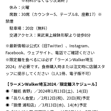
※材料がなくなり次第終了
休み：火曜
席数：30席（カウンター5、テーブル8、座敷17）※
禁煙
駐車場：20台（無料）
交通アクセス：東武東上線鉢形駅より徒歩8分
※最新情報は公式X（旧Twitter）、Instagram、
Facebook、ウェブサイト、電話でご確認ください
※限定麺を食べるには必ず「ラーメンWalker埼玉
2024」が必要です。食券購入時または注文時に店舗スタ
ッフに提示してください（1人1冊、電子版不可）
【ラーメンWalker埼玉2024／限定麺スケジュール】
◉「麺処 青野」／2024年1月13日(土)、14(日)
◉「㐂りん食堂」／2月12日(祝)、23日(祝)予定
◉「狼煙 浦和店」／3月13日(水)、14(木)予定