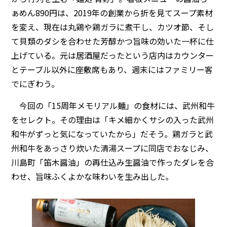
ぁめん890円は、2019年の創業から折を見てスープ素材
を変え、現在は丸鶏や鶏ガラに煮干し、カツオ節、そし
て貝類のダシを合わせた芳醇かつ旨味の効いた一杯に仕
上げている。元は居酒屋だったという店内はカウンター
とテーブル以外に座敷席もあり、週末にはファミリー客
でにぎわう。
今回の「15周年メモリアル麺」の食材には、武州和牛
をセレクト。その理由は「キメ細かくサシの入った武州
和牛がずっと気になっていたから」だそう。鶏ガラと武
州和牛をあっさり炊いた清湯スープに同店でおなじみ、
川島町「笛木醤油」の再仕込み生醤油で作ったダレを合
わせ、旨味ふくよかな味わいを生み出した。