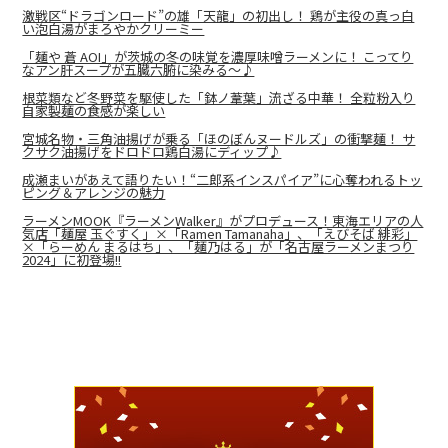
激戦区“ドラゴンロード”の雄「天龍」の初出し！ 鶏が主役の真っ白
い泡白湯がまろやかクリーミー
「麺や 蒼 AOI」が茨城の冬の味覚を濃厚味噌ラーメンに！ こってり
なアン肝スープが五臓六腑に染みる～♪
根菜類など冬野菜を駆使した「鉢ノ葦葉」流ざる中華！ 全粒粉入り
自家製麺の食感が楽しい
宮城名物・三角油揚げが乗る「ほのぼんヌードルズ」の衝撃麺！ サ
クサク油揚げをドロドロ鶏白湯にディップ♪
成瀬まいがあえて語りたい！“二郎系インスパイア”に心奪われるトッ
ピング＆アレンジの魅力
ラーメンMOOK『ラーメンWalker』がプロデュース！東海エリアの人
気店「麺屋 玉ぐすく」×「Ramen Tamanaha」、「えびそば 緋彩」
×「らーめん まるはち」、「麺乃はる」が「名古屋ラーメンまつり
2024」に初登場!!