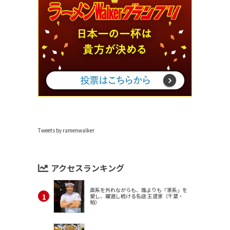
Tweets by ramenwalker
アクセスランキング
直系を外れながらも、誰よりも「家系」を
愛し、躍進し続ける名店 王道家（千葉・
柏）