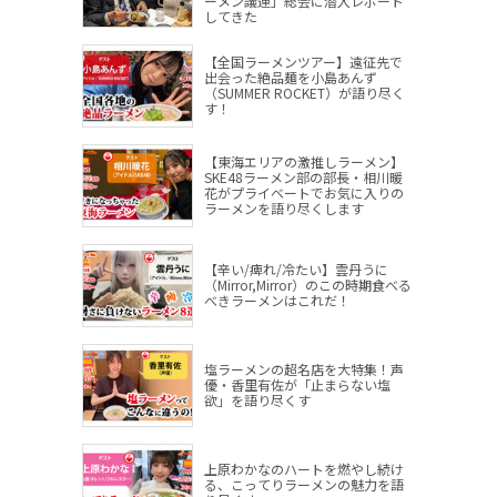
ーメン議連」総会に潜入レポート
してきた
【全国ラーメンツアー】遠征先で
出会った絶品麺を小島あんず
（SUMMER ROCKET）が語り尽く
す！
【東海エリアの激推しラーメン】
SKE48ラーメン部の部長・相川暖
花がプライベートでお気に入りの
ラーメンを語り尽くします
【辛い/痺れ/冷たい】雲丹うに
（Mirror,Mirror）のこの時期食べる
べきラーメンはこれだ！
塩ラーメンの超名店を大特集！声
優・香里有佐が「止まらない塩
欲」を語り尽くす
上原わかなのハートを燃やし続け
る、こってりラーメンの魅力を語