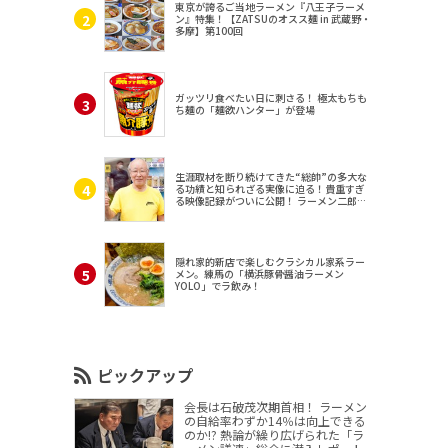
東京が誇るご当地ラーメン『八王子ラーメ
ン』特集！【ZATSUのオスス麺 in 武蔵野・
多摩】第100回
ガッツリ食べたい日に刺さる！ 極太もちも
ち麺の「麺欲ハンター」が登場
生涯取材を断り続けてきた“総帥”の多大な
る功績と知られざる実像に迫る！貴重すぎ
る映像記録がついに公開！ ラーメン二郎
（東京・三田）
隠れ家的新店で楽しむクラシカル家系ラー
メン。練馬の「横浜豚骨醤油ラーメン
YOLO」でラ飲み！
ピックアップ
会長は石破茂次期首相！ ラーメン
の自給率わずか14％は向上できる
のか!? 熱論が繰り広げられた「ラ