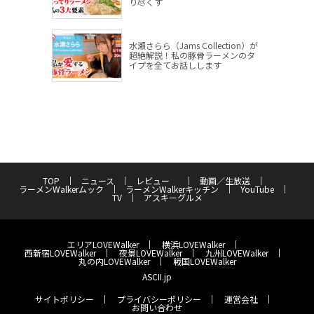
り尽くす
水瀬さらら（Jams Collection）が
超絶解説！私の豚骨ラーメンのタ
イプを全てお話しします
TOP
ニュース
レビュー
動画／生放送
ラーメンWalkerムック
ラーメンWalkerキッチン
YouTube
TV
アスキーグルメ
エリアLOVEWalker
横浜LOVEWalker
西新宿LOVEWalker
夜景LOVEWalker
九州LOVEWalker
丸の内LOVEWalker
戦国LOVEWalker
ASCII.jp
サイトポリシー
プライバシーポリシー
運営会社
お問い合わせ