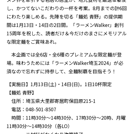
し、かつてないこだわりの一杯を考案。8月までの計6回
にわたり楽しめる。先陣を切る「麺処 青野」の提供期
間は1月13日・14日の2日間。「ラーメンWalker」創刊
15周年を祝した、読者だけ＆今だけのまさにメモリアル
な限定麺をご賞味あれ。
本企画では全6店・全6種のプレミアムな限定麺が登
場。味わうためには「ラーメンWalker埼玉2024」が必
須なので忘れずに持参して、全麺制覇を目指そう！
【実施日】1月13日(土)・14日(日)。1日10杯限定
【麺処 青野】
住所：埼玉県大里郡寄居町保田原215-1
電話：048-501-8507
時間：11時30分～14時30分、17時30分～20時、月曜
11時30分～14時30分（各LO）