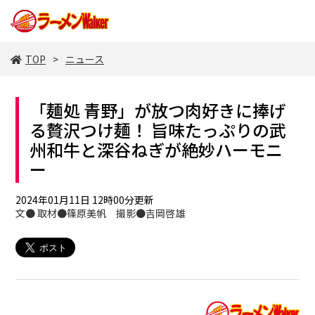
TOP
ニュース
「麺処 青野」が放つ肉好きに捧げ
る贅沢つけ麺！ 旨味たっぷりの武
州和牛と深谷ねぎが絶妙ハーモニ
ー
2024年01月11日 12時00分更新
文● 取材●篠原美帆 撮影●吉岡啓雄