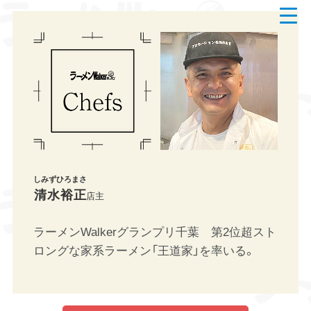
t
o
g
g
l
e
n
a
v
i
g
a
t
i
o
n
しみずひろまさ
清水裕正
店主
ラーメンWalkerグランプリ千葉 第2位超スト
ロングな家系ラーメン「王道家」を率いる。