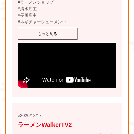
#ラーメンショップ
#清水店主
#長川店主
#ネギチャーシューメン
…
もっと見る
2020/12/17
ラーメンWalkerTV2