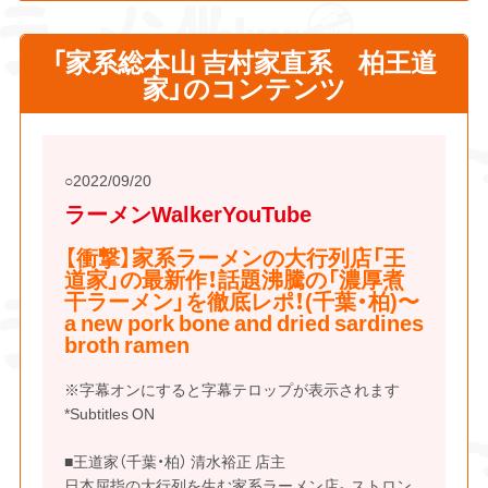
「家系総本山 吉村家直系 柏王道
家」のコンテンツ
2022/09/20
ラーメンWalkerYouTube
【衝撃】家系ラーメンの大行列店「王
道家」の最新作！話題沸騰の「濃厚煮
干ラーメン」を徹底レポ！(千葉・柏)〜
a new pork bone and dried sardines
broth ramen
※字幕オンにすると字幕テロップが表示されます
*Subtitles ON
■王道家（千葉・柏） 清水裕正 店主
日本屈指の大行列を生む家系ラーメン店。ストロン