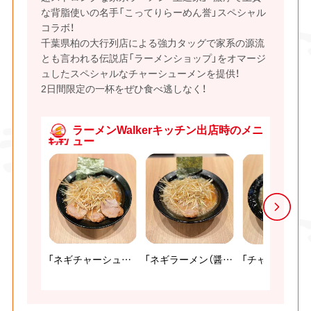
な背脂使いの名手「こってりらーめん誉」スペシャル
コラボ！
千葉県柏の大行列店による強力タッグで家系の源流
とも言われる伝説店「ラーメンショップ」をオマージ
ュしたスペシャルなチャーシューメンを提供！
2日間限定の一杯をぜひ食べ逃しなく！
ラーメンWalkerキッチン出店時のメニ
ュー
「ネギチャーシューメン（醤油/みそ）」
「ネギラーメン（醤油/みそ）」