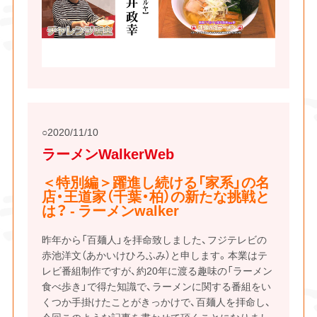
2020/11/10
ラーメンWalkerWeb
＜特別編＞躍進し続ける「家系」の名
店・王道家（千葉・柏）の新たな挑戦と
は？ - ラーメンwalker
昨年から「百麺人」を拝命致しました、フジテレビの
赤池洋文（あかいけひろふみ）と申します。本業はテ
レビ番組制作ですが、約20年に渡る趣味の「ラーメン
食べ歩き」で得た知識で、ラーメンに関する番組をい
くつか手掛けたことがきっかけで、百麺人を拝命し、
今回このような記事を書かせて頂くことになりまし