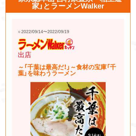
家」とラーメンWalker
2022/09/14〜2022/09/19
ラーメンWalkerキ
ッチン
出店
～「千葉は最高だ！」～食材の宝庫「千
葉」を味わうラーメン