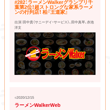
#282：ラーメンWalkerグランプリ千
葉第2位！超ストロングな家系ラーメ
ンの行列店！ 柏『王道家』
出演：田中貴（サニーデイ・サービス）、田中真琴、赤池
洋文
2020/12/15
ラーメンWalkerWeb