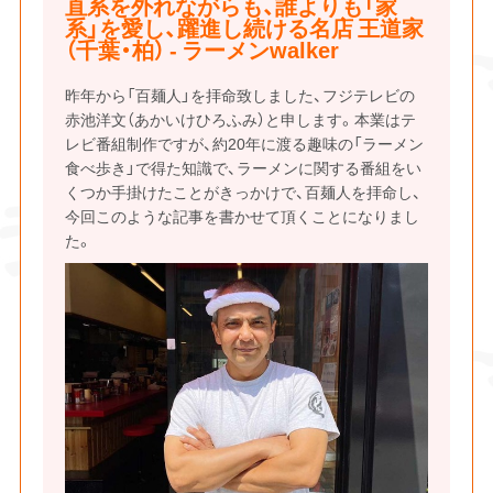
直系を外れながらも、誰よりも「家
系」を愛し、躍進し続ける名店 王道家
（千葉・柏） - ラーメンwalker
昨年から「百麺人」を拝命致しました、フジテレビの
赤池洋文（あかいけひろふみ）と申します。本業はテ
レビ番組制作ですが、約20年に渡る趣味の「ラーメン
食べ歩き」で得た知識で、ラーメンに関する番組をい
くつか手掛けたことがきっかけで、百麺人を拝命し、
今回このような記事を書かせて頂くことになりまし
た。