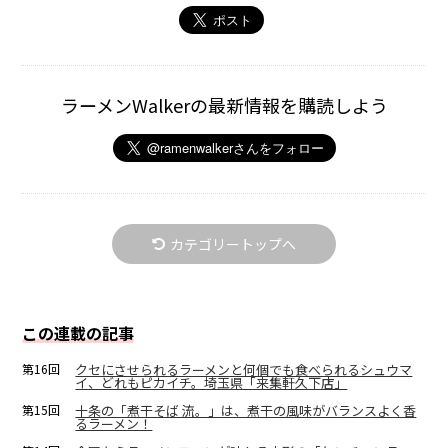
ラーメンWalkerの最新情報を購読しよう
カテゴリートップへ
この連載の記事
第16回
クセにさせられるラーメンと何個でも食べられるシュウマ
イ、どれもピカイチ。埼玉県「来集軒久下店」
第15回
十条の「煮干そば 流。」は、煮干の風味がバランスよく香
るラーメン！