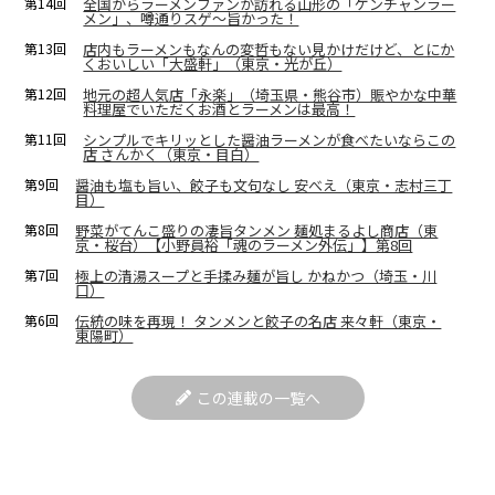
第14回
全国からラーメンファンが訪れる山形の「ケンチャンラー
メン」、噂通りスゲ～旨かった！
第13回
店内もラーメンもなんの変哲もない見かけだけど、とにか
くおいしい「大盛軒」（東京・光が丘）
第12回
地元の超人気店「永楽」（埼玉県・熊谷市）賑やかな中華
料理屋でいただくお酒とラーメンは最高！
第11回
シンプルでキリッとした醤油ラーメンが食べたいならこの
店 さんかく（東京・目白）
第9回
醤油も塩も旨い、餃子も文句なし 安べえ（東京・志村三丁
目）
第8回
野菜がてんこ盛りの凄旨タンメン 麺処まるよし商店（東
京・桜台）【小野員裕「魂のラーメン外伝」】第8回
第7回
極上の清湯スープと手揉み麺が旨し かねかつ（埼玉・川
口）
第6回
伝統の味を再現！ タンメンと餃子の名店 来々軒（東京・
東陽町）
この連載の一覧へ