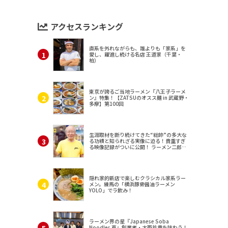
アクセスランキング
直系を外れながらも、誰よりも「家系」を
愛し、躍進し続ける名店 王道家（千葉・
柏）
東京が誇るご当地ラーメン『八王子ラーメ
ン』特集！【ZATSUのオスス麺 in 武蔵野・
多摩】第100回
生涯取材を断り続けてきた“総帥”の多大な
る功績と知られざる実像に迫る！貴重すぎ
る映像記録がついに公開！ ラーメン二郎
（東京・三田）
隠れ家的新店で楽しむクラシカル家系ラー
メン。練馬の「横浜豚骨醤油ラーメン
YOLO」でラ飲み！
ラーメン界の星『Japanese Soba
Noodles 蔦』創業者・大西祐貴を味わう！