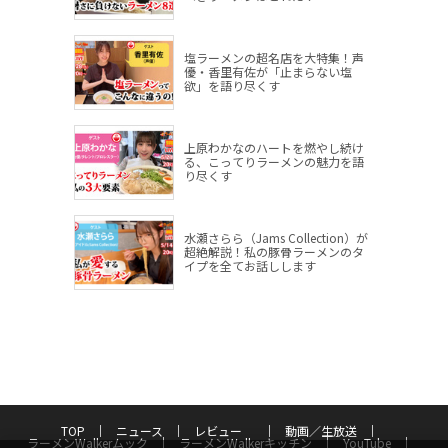
塩ラーメンの超名店を大特集！声
優・香里有佐が「止まらない塩
欲」を語り尽くす
上原わかなのハートを燃やし続け
る、こってりラーメンの魅力を語
り尽くす
水瀬さらら（Jams Collection）が
超絶解説！私の豚骨ラーメンのタ
イプを全てお話しします
TOP
ニュース
レビュー
動画／生放送
ラーメンWalkerムック
ラーメンWalkerキッチン
YouTube