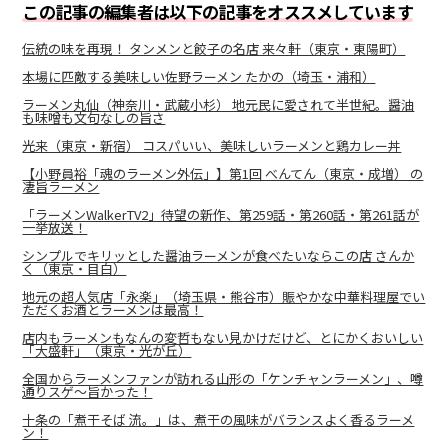
この記事の編集者は以下の記事をオススメしています
伝統の味を再現！ タンメンと餃子の名店 来々軒（東京・東陽町）
本場に匹敵する美味しい佐野ラーメン たかの（埼玉・浦和）
ラーメン丸仙（神奈川・武蔵小杉） 地元民に愛されて半世紀。醤油
も味噌も文句なしの旨さ
光来（東京・新宿） コスパいい、美味しいラーメンと鶏カレー丼
【小野員裕「魂のラーメン外伝」】第1回 べんてん（東京・成増） の
凄旨ラーメン
「ラーメンWalkerTV2」待望の新作、第259話・第260話・第261話が
一挙放送！
シンプルでキリッとした醤油ラーメンが食べたいならこの店 さんか
く（東京・目白）
地元の超人気店「永楽」（埼玉県・熊谷市）賑やかな中華料理屋でい
ただくお酒とラーメンは最高！
店内もラーメンもなんの変哲もない見かけだけど、とにかくおいしい
「大盛軒」（東京・光が丘）
全国からラーメンファンが訪れる山形の「ケンチャンラーメン」、噂
通りスゲ～旨かった！
十条の「煮干そば 流。」は、煮干の風味がバランスよく香るラーメ
ン！