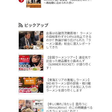
～再始動に込められた想い
ピックアップ
会長は石破茂次期首相！ ラーメン
の自給率わずか14％は向上できる
のか!? 熱論が繰り広げられた「ラ
ーメン議連」総会に潜入レポート
してきた
【全国ラーメンツアー】遠征先で
出会った絶品麺を小島あんず
（SUMMER ROCKET）が語り尽く
す！
【東海エリアの激推しラーメン】
SKE48ラーメン部の部長・相川暖
花がプライベートでお気に入りの
ラーメンを語り尽くします
【辛い/痺れ/冷たい】雲丹うに
（Mirror,Mirror）のこの時期食べる
べきラーメンはこれだ！