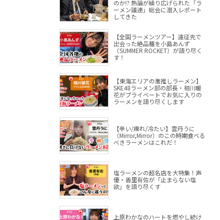
のか!? 熱論が繰り広げられた「ラ
ーメン議連」総会に潜入レポート
してきた
【全国ラーメンツアー】遠征先で
出会った絶品麺を小島あんず
（SUMMER ROCKET）が語り尽く
す！
【東海エリアの激推しラーメン】
SKE48ラーメン部の部長・相川暖
花がプライベートでお気に入りの
ラーメンを語り尽くします
【辛い/痺れ/冷たい】雲丹うに
（Mirror,Mirror）のこの時期食べる
べきラーメンはこれだ！
塩ラーメンの超名店を大特集！声
優・香里有佐が「止まらない塩
欲」を語り尽くす
上原わかなのハートを燃やし続け