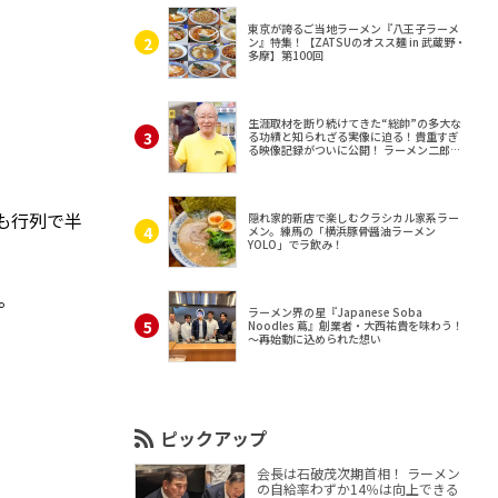
東京が誇るご当地ラーメン『八王子ラーメ
ン』特集！【ZATSUのオスス麺 in 武蔵野・
多摩】第100回
生涯取材を断り続けてきた“総帥”の多大な
る功績と知られざる実像に迫る！貴重すぎ
る映像記録がついに公開！ ラーメン二郎
（東京・三田）
も行列で半
隠れ家的新店で楽しむクラシカル家系ラー
メン。練馬の「横浜豚骨醤油ラーメン
YOLO」でラ飲み！
。
ラーメン界の星『Japanese Soba
Noodles 蔦』創業者・大西祐貴を味わう！
～再始動に込められた想い
ピックアップ
会長は石破茂次期首相！ ラーメン
の自給率わずか14％は向上できる