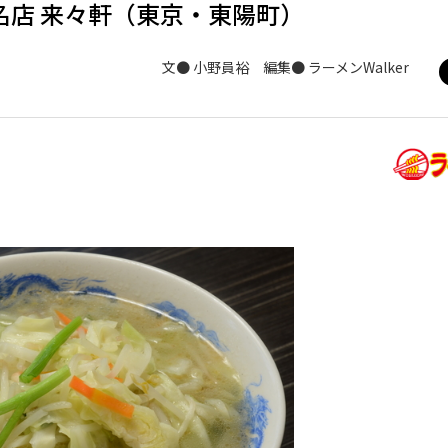
名店 来々軒（東京・東陽町）
文● 小野員裕 編集● ラーメンWalker