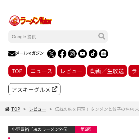
メールマガジン
TOP
ニュース
レビュー
動画／生放送
ラ
アスキーグルメ
TOP
レビュー
伝統の味を再現！ タンメンと餃子の名店 
小野員裕「魂のラーメン外伝」
第6回