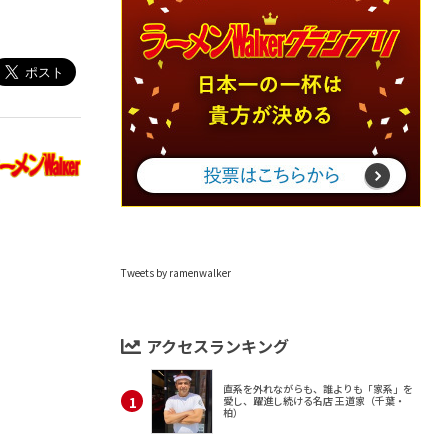
Tweets by ramenwalker
アクセスランキング
直系を外れながらも、誰よりも「家系」を
愛し、躍進し続ける名店 王道家（千葉・
柏）