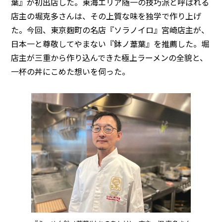
葉』が初出店した。東海エリア随一の技巧派と呼ばれる
店主の堀克多さんは、その上質な味を独学で作り上げ
た。今回、東京麴町の名店『ソラノイロ』宮崎店主が、
日本一と尊敬してやまない『鉢ノ葦葉』を推薦した。堀
店主が三重から作り込んできた極上ラーメンの全貌と、
一杯の丼にこめた想いを伺った。