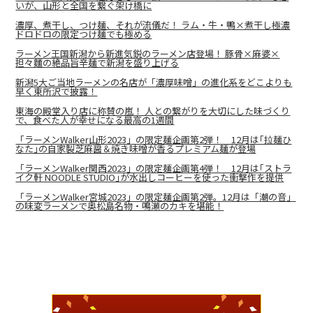
いが、山形と全国を繋ぐ架け橋に
濃厚、煮干し、つけ麺、それが流儀だ！ ラム・牛・鴨×煮干し極濃
ドロドロの限定つけ麺でも極める
ラーメン王国新潟から新進気鋭のラーメン店登場！ 豚骨×麻婆×
担々麵の絶品旨辛麺で新潟を盛り上げる
新潟5大ご当地ラーメンの名店が「濃厚味噌」の進化系をどこよりも
早く東所沢で披露！
東海の殿堂入り店に称賛の嵐！ 人との繋がりを大切にした味づくり
で、食べた人が幸せになる最高の1週間
「ラーメンWalker山形2023」の限定麺企画第2弾！ 12月は｢拉麺ひ
なた｣の自家製芝麻醤＆焼き味噌が香るプレミアム麺が登場
「ラーメンWalker関西2023」の限定麺企画第4弾！ 12月は｢ストラ
イク軒 NOODLE STUDIO｣が水出しコーヒーを使った衝撃作を提供
「ラーメンWalker宮城2023」の限定麺企画第2弾。12月は「潮の音」
の味変ラーメンで奥松島名物・鳴瀬のカキを堪能！