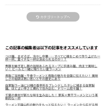
カテゴリートップへ
この記事の編集者は以下の記事をオススメしています
つけ麺、まぜそば、冷やし中華……すべてに魂をこめて作り上げた一
杯一杯。夏イチな一杯は決められるのか！？
煮豚を継ぎ足し豚の旨味あふれるスープに手揉み麺、肉まで美味し
い！ ビールと一緒に啜りたい夏ラーメン
鳥取ご当地麺・牛骨ラーメンと鳥取の魅力を全国に伝えたい！ 美味
しさの秘訣は熱い思いと牛の歴史にあり
自家製ラー油に10種の香辛料をブレンドしたタレに絡まる自家製
麺。ほどよい辛さと痺れで包み込む、ドリーム担々麺！
千葉の食材が新たな味を生み出した！ 家系×煮干ラーメンという革
新的な一杯
ラーメン王国山形の魅力をもっと伝えたい！ ラーメンから広がる想