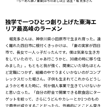
『らーめん鉢ノ葦葉(はちのあしは)』店主・堀 克多さん
独学で一つひとつ創り上げた東海エ
リア最高峰のラーメン
堀克多さんは、神奈川県小田原市で生まれ育った。遠
く離れた四日市に根付くきっかけは、「妻の実家が四日
市で、長女で一人っ子だったんです。僕は気楽な生き方
をしていたので、じゃあ行こうかと、30歳の時に移り住
みました」。もともと我が強く、関東にいた頃もほとん
ど定職につかず、組織の中でうまくいかないのがコンプ
レックスだった堀さん。子供も生まれてこれからどうし
ようかと考えた時に、何か個人事業で生きていけないか
と思い立った。「自分の貯金で開業できる飲食店にター
ゲットを絞って、さらにうどんやカレーとか1つのもの
で商売が成立することだったら、性格的にとことん突き