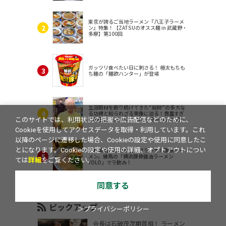
東京が誇るご当地ラーメン『八王子ラーメ
ン』特集！【ZATSUのオスス麺 in 武蔵野・
多摩】第100回
ガッツリ食べたい日に刺さる！ 極太もちも
ち麺の「麺欲ハンター」が登場
生涯取材を断り続けてきた“総帥”の多大な
る功績と知られざる実像に迫る！貴重すぎ
る映像記録がついに公開！ ラーメン二郎
このサイトでは、利用状況の把握や広告配信などのために、
（東京・三田）
Cookieを使用してアクセスデータを取得・利用しています。これ
以降のページに遷移した場合、Cookieの設定や使用に同意したこ
隠れ家的新店で楽しむクラシカル家系ラー
とになります。Cookieの設定や使用の詳細、オプトアウトについ
メン。練馬の「横浜豚骨醤油ラーメン
ては
詳細
をご覧ください。
YOLO」でラ飲み！
同意する
ピックアップ
＞プライバシーポリシー
会長は石破茂次期首相！ ラーメン