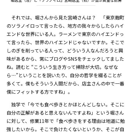
堀店主（左）と『ソラノイロ』宮崎店主（右）が並ぶ貴重な厨房
それでは、堀さんから見た宮崎さんは？ 「東京麹町
のソラノイロって言ったら、地方の我々からしたらハイ
エンドな世界にいる人。ラーメンで東京のハイエンドっ
て言ったら、世界のハイエンドじゃないですか。そこで
しのぎを削っている人って、どういう人なんだろうと興
味があるから、常にブログやSNSをチェックしてました
ね。読むと “こういう生き方って掃除が大切。なぜな
ら…”ということを説いたり、自分の哲学を綴ることが
多くて。僕もそういう人間だから、店主さんの中で一番
僕にフィットする方ですね」。
独学で「今でも食べ歩きとかほとんどしない。そこに
自分の正解があると思えないんですよね」という堀さん
に対して、修業11年で「食べ歩きをする理由は地道に勉
強したいから。そこで負けたくないというか、そこが自