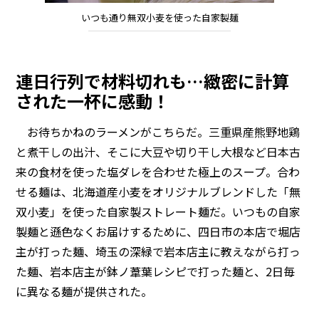
いつも通り無双小麦を使った自家製麺
連日行列で材料切れも…緻密に計算
された一杯に感動！
お待ちかねのラーメンがこちらだ。三重県産熊野地鶏
と煮干しの出汁、そこに大豆や切り干し大根など日本古
来の食材を使った塩ダレを合わせた極上のスープ。合わ
せる麺は、北海道産小麦をオリジナルブレンドした「無
双小麦」を使った自家製ストレート麺だ。いつもの自家
製麺と遜色なくお届けするために、四日市の本店で堀店
主が打った麺、埼玉の深緑で岩本店主に教えながら打っ
た麺、岩本店主が鉢ノ葦葉レシピで打った麺と、2日毎
に異なる麺が提供された。