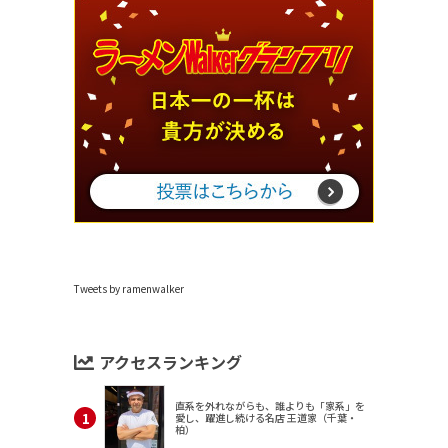
Tweets by ramenwalker
アクセスランキング
直系を外れながらも、誰よりも「家系」を
愛し、躍進し続ける名店 王道家（千葉・
柏）