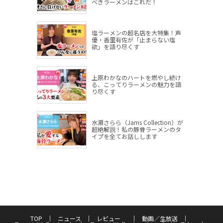
べきラーメンはこれだ！
塩ラーメンの超名店を大特集！声
優・香里有佐が「止まらない塩
欲」を語り尽くす
上原わかなのハートを燃やし続け
る、こってりラーメンの魅力を語
り尽くす
水瀬さらら（Jams Collection）が
超絶解説！私の豚骨ラーメンのタ
イプを全てお話しします
TOP
ニュース
レビュー
動画／生放送