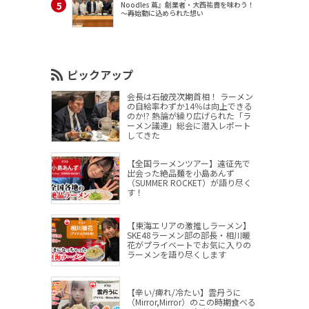
Noodles 蔦』創業者・大西祐貴を味わう！
～再始動に込められた想い
ピックアップ
会長は石破茂次期首相！ ラーメン
の自給率わずか14％は向上できる
のか!? 熱論が繰り広げられた「ラ
ーメン議連」総会に潜入レポート
してきた
【全国ラーメンツアー】遠征先で
出会った絶品麺を小島あんず
（SUMMER ROCKET）が語り尽く
す！
【東海エリアの激推しラーメン】
SKE48ラーメン部の部長・相川暖
花がプライベートでお気に入りの
ラーメンを語り尽くします
【辛い/痺れ/冷たい】雲丹うに
（Mirror,Mirror）のこの時期食べる