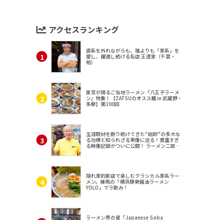
アクセスランキング
直系を外れながらも、誰よりも「家系」を
愛し、躍進し続ける名店 王道家（千葉・
柏）
東京が誇るご当地ラーメン『八王子ラーメ
ン』特集！【ZATSUのオスス麺 in 武蔵野・
多摩】第100回
生涯取材を断り続けてきた“総帥”の多大な
る功績と知られざる実像に迫る！貴重すぎ
る映像記録がついに公開！ ラーメン二郎
（東京・三田）
隠れ家的新店で楽しむクラシカル家系ラー
メン。練馬の「横浜豚骨醤油ラーメン
YOLO」でラ飲み！
ラーメン界の星『Japanese Soba