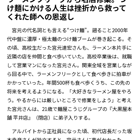
け麺にかける人生は挫折から救って
くれた師への恩返し
宮元の代名詞とも言える“つけ麺”。遡ること2000年
代中盤に濃厚・極太麺のつけ麺ブームが巻き起こる。そ
の頃、高校生だった宮元達宏さんも、ラーメン本片手に
近隣の店を仲間と食べ歩いていた。高校卒業後は、就職
して営業マンになった宮元さん。関東全域を営業しなが
ら回る中で、ラーメンフリークとして食べ歩きに拍車が
かかっていった。年間500杯も食べ歩くうち、この先の
将来を考えるようになる。「大好きなラーメン屋をやろ
う。やるからには厳しいところで修業をしよう」と考え
た宮元さんは、21歳で麺屋こうじグループの『大黒屋本
舗 平井店』（閉店）に弟子入りする。
アルバイトから正社員になった頃、初代店長だった坂
本幸彦さんが独立すると、宮元さんに声がかかった。