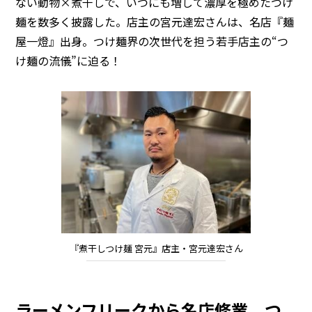
ない動物×煮干しで、いつにも増して濃厚を極めたつけ
麺を数多く披露した。店主の宮元達宏さんは、名店『麺
屋一燈』出身。つけ麺界の次世代を担う若手店主の“つ
け麺の流儀”に迫る！
『煮干しつけ麺 宮元』店主・宮元達宏さん
ラーメンフリークから名店修業。つ