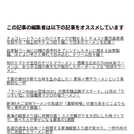
この記事の編集者は以下の記事をオススメしています
チョコレートラーメンのパイオニアが魅せる！ チョコ×鹿児島産黒
毛和牛の「極上和牛チョコ担々麺」で日本のラーメンを応援！
自家製ラー油に10種の香辛料をブレンドしたタレに絡まる自家製
麺。ほどよい辛さと痺れで包み込む、ドリーム担々麺！
旬のトマトが主役のチリトマラーメン！ 感謝を込めたTHANK系ラー
メンは、あらゆる国の食文化が融合したボーダーレスな“地球のラー
メン”
千葉の食材が新たな味を生み出した！ 家系×煮干ラーメンという革
新的な一杯
「ラーメンWalker宮城2023」の限定麺企画がスタート。11月は「り
っすい社」の塩竈産マグロの塩ラーメン！
新潟5大ご当地ラーメンの名店が「濃厚味噌」の進化系をどこよりも
早く東所沢で披露！
東海の殿堂入り店に称賛の嵐！ 人との繋がりを大切にした味づくり
で、食べた人が幸せになる最高の1週間
名店の店主も日本一と称賛する東海殿堂入り店が見せた、一杯の丼の
中に完結したラーメン哲学