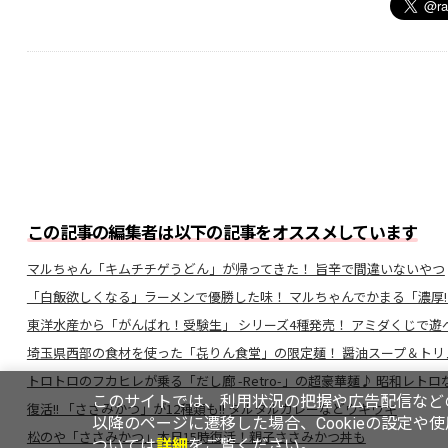
この記事の編集者は以下の記事をオススメしています
マルちゃん「キムチチゲうどん」が帰ってきた！ 旨辛で間違いないやつ
「白飯欲しくなる」ラーメンで優勝した味！ マルちゃんでかまる「濃厚
東洋水産から「がんばれ！受験生」 シリーズ4種発売！ アミダくじで遊
埼玉県西部の食材を使った「㐂りん食堂」の限定麺！ 醤油スープ＆トリ
トロトロのフカヒレが乗る「だし廊 -Retro-」の超豪華麺♪ 昭和レ
このサイトでは、利用状況の把握や広告配信などの
復活!! 「ささみかつ」が12種類も!! タルタルカレーなどウキウキ
以降のページに遷移した場合、Cookieの設定や
松のや「ささみかつ」本日15時復活！親子ささみかつ丼も
ついては
詳細
をご覧ください。