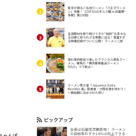
東京が誇るご当地ラーメン『八王子ラーメ
ン』特集！【ZATSUのオスス麺 in 武蔵野・
多摩】第100回
生涯取材を断り続けてきた“総帥”の多大な
る功績と知られざる実像に迫る！貴重すぎ
る映像記録がついに公開！ ラーメン二郎
（東京・三田）
隠れ家的新店で楽しむクラシカル家系ラー
メン。練馬の「横浜豚骨醤油ラーメン
YOLO」でラ飲み！
ラーメン界の星『Japanese Soba
Noodles 蔦』創業者・大西祐貴を味わう！
～再始動に込められた想い
ピックアップ
会長は石破茂次期首相！ ラーメン
の自給率わずか14％は向上できる
ちゃんぽ