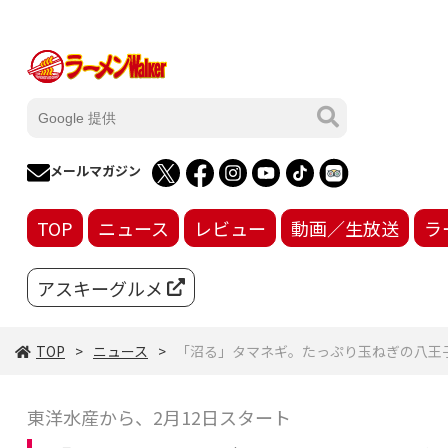
メールマガジン
TOP
ニュース
レビュー
動画／生放送
ラ
アスキーグルメ
TOP
ニュース
「沼る」タマネギ。たっぷり玉ねぎの八王
東洋水産から、2月12日スタート