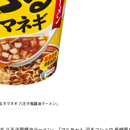
るタマネギ 八王子風醤油ラーメン」
 八王子風醤油ラーメン」「マルちゃん 沼るコショウ 長崎風