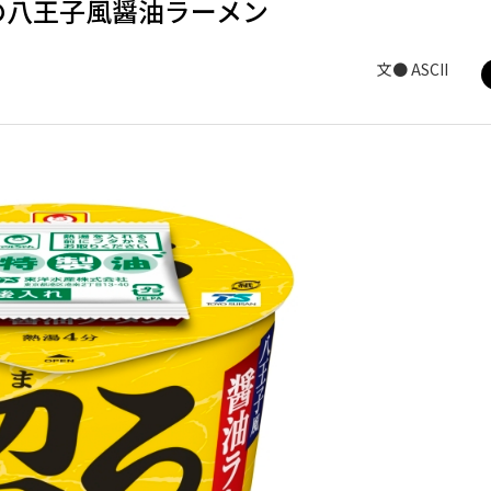
の八王子風醤油ラーメン
文● ASCII