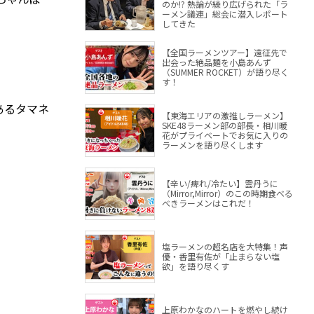
のか!? 熱論が繰り広げられた「ラ
ーメン議連」総会に潜入レポート
してきた
【全国ラーメンツアー】遠征先で
出会った絶品麺を小島あんず
（SUMMER ROCKET）が語り尽く
す！
あるタマネ
【東海エリアの激推しラーメン】
SKE48ラーメン部の部長・相川暖
花がプライベートでお気に入りの
ラーメンを語り尽くします
【辛い/痺れ/冷たい】雲丹うに
（Mirror,Mirror）のこの時期食べる
べきラーメンはこれだ！
塩ラーメンの超名店を大特集！声
優・香里有佐が「止まらない塩
欲」を語り尽くす
上原わかなのハートを燃やし続け