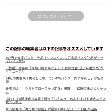
カテゴリートップへ
この記事の編集者は以下の記事をオススメしています
192円で大盛パスタ！ナポリタンなどコスパ“冷凍パスタ”6品がトッ
プバリュから
【松屋】今年は「厚切り豚カルビ」に！ 秋の定番“茄子味噌炒め”が
リニューアル
240gの肉襲来！肉めしとホルモンのWパンチ「肉ホルめし」が新発
売
最高では！「うまトマロースかつ定食」爆誕！！松屋の味がとんかつ
に
塩むすび✕豚汁食べ放題！新米「はえぬき」のおむすびを好きなだけ
食べられる
かっぱ寿司「寿司食べ放題」が最大1200円安く！平日割が延長