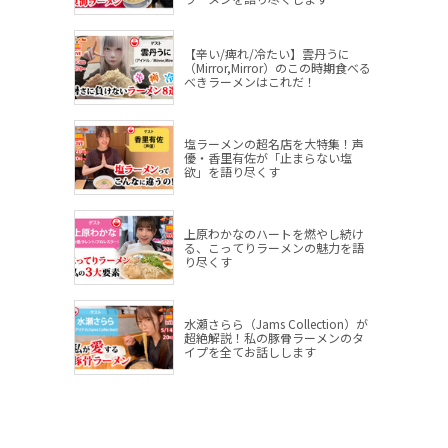
【辛い/痺れ/冷たい】雲丹うに
（Mirror,Mirror）のこの時期食べる
べきラーメンはこれだ！
塩ラーメンの超名店を大特集！声
優・香里有佐が「止まらない塩
欲」を語り尽くす
上原わかなのハートを燃やし続け
る、こってりラーメンの魅力を語
り尽くす
水瀬さらら（Jams Collection）が
超絶解説！私の豚骨ラーメンのタ
イプを全てお話しします