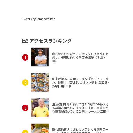
Tweets by ramenwalker
アクセスランキング
直系を外れながらも、誰よりも「家系」を
愛し、躍進し続ける名店 王道家（千葉・
柏）
東京が誇るご当地ラーメン『八王子ラーメ
ン』特集！【ZATSUのオスス麺 in 武蔵野・
多摩】第100回
生涯取材を断り続けてきた“総帥”の多大な
る功績と知られざる実像に迫る！貴重すぎ
る映像記録がついに公開！ ラーメン二郎
（東京・三田）
隠れ家的新店で楽しむクラシカル家系ラー
メン。練馬の「横浜豚骨醤油ラーメン