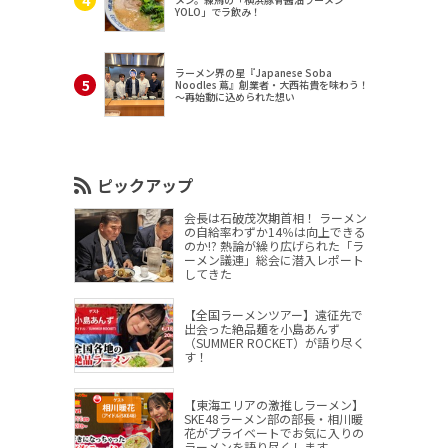
YOLO」でラ飲み！
ラーメン界の星『Japanese Soba
Noodles 蔦』創業者・大西祐貴を味わう！
～再始動に込められた想い
ピックアップ
会長は石破茂次期首相！ ラーメン
の自給率わずか14％は向上できる
のか!? 熱論が繰り広げられた「ラ
ーメン議連」総会に潜入レポート
してきた
【全国ラーメンツアー】遠征先で
出会った絶品麺を小島あんず
（SUMMER ROCKET）が語り尽く
す！
【東海エリアの激推しラーメン】
SKE48ラーメン部の部長・相川暖
花がプライベートでお気に入りの
ラーメンを語り尽くします