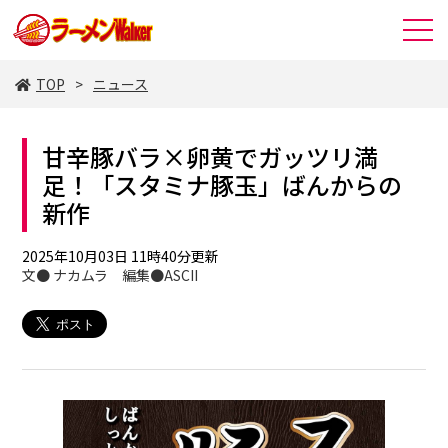
TOP
ニュース
甘辛豚バラ×卵黄でガッツリ満
足！「スタミナ豚玉」ばんからの
新作
2025年10月03日 11時40分更新
文● ナカムラ 編集●ASCII