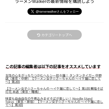
ラーメンWalkerの最新情報を購読しよう
カテゴリートップへ
この記事の編集者は以下の記事をオススメしています
女性の心をがっちりつかむヘルシー担々麺！ タンタンタイガー 中野
店（東京・中野）【ラーメン女子☆さーちゃんの ～イケ麺に恋して
～】第2回
【ラーメン女子☆さーちゃんの ～イケ麺に恋して～】第1回 鯛塩そば
灯花 本店（東京・曙橋）
味変も自由自在の牛煮込みまぜそばが楽しい！ Noodle Stand
Tokyo（東京・原宿）【ラーメン女子☆さーちゃんの ～イケ麺に恋し
て～】第3回