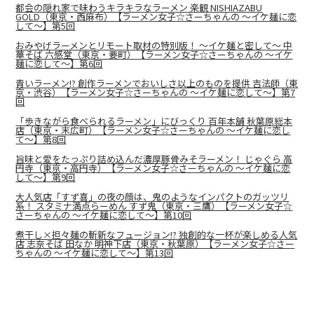
都会の隠れ家で味わうキラキラなラーメン 楽観 NISHIAZABU
GOLD（東京・西麻布）【ラーメン女子☆さーちゃんの ～イケ麺に恋
して～】第5回
おみやげラーメンとリモート取材の特別版！ 〜イケ麺と密して〜 中
華そば 六感堂（東京・要町）【ラーメン女子☆さーちゃんの ～イケ
麺に恋して～】第6回
青いラーメン!? 創作ラーメンでおいしさ以上のものを提供 吉法師（東
京・渋谷）【ラーメン女子☆さーちゃんの ～イケ麺に恋して～】第7
回
「歩きながら食べられるラーメン」にびっくり 百年本舗 秋葉原総本
店（東京・末広町）【ラーメン女子☆さーちゃんの ～イケ麺に恋し
て～】第8回
旨味と愛をたっぷり詰め込んだ濃厚豚骨みそラーメン！ じゃぐら 高
円寺（東京・高円寺）【ラーメン女子☆さーちゃんの ～イケ麺に恋
して～】第9回
大人気店「すず喜」の夜の顔は、鬼のようなインパクトのガッツリ
系！ スタミナ満点らーめん すず鬼（東京・三鷹）【ラーメン女子☆
さーちゃんの ～イケ麺に恋して～】第10回
煮干し×担々麺の斬新なフュージョン!? 独創的な一杯が楽しめる人気
店 志奈そば 田なか 明神下店（東京・秋葉原）【ラーメン女子☆さー
ちゃんの ～イケ麺に恋して～】第13回