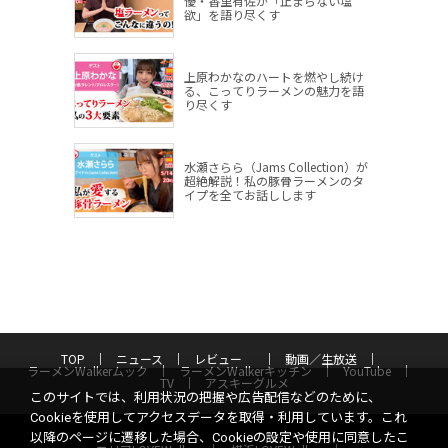
優・香里有佐が「止まらない塩
欲」を語り尽くす
上原わかなのハートを燃やし続け
る、こってりラーメンの魅力を語
り尽くす
水瀬さらら（Jams Collection）が
超絶解説！私の豚骨ラーメンのタ
イプを全てお話しします
TOP
ニュース
レビュー
動画／生放送
ラーメンWalkerムック
ラーメンWalkerキッチン
YouTube
TV
アスキーグルメ
このサイトでは、利用状況の把握や広告配信などのために、
Cookieを使用してアクセスデータを取得・利用しています。これ
以降のページに遷移した場合、Cookieの設定や使用に同意したこ