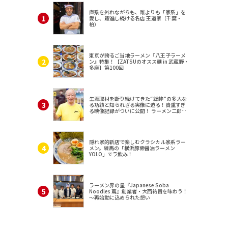
直系を外れながらも、誰よりも「家系」を
愛し、躍進し続ける名店 王道家（千葉・
柏）
東京が誇るご当地ラーメン『八王子ラーメ
ン』特集！【ZATSUのオスス麺 in 武蔵野・
多摩】第100回
生涯取材を断り続けてきた“総帥”の多大な
る功績と知られざる実像に迫る！貴重すぎ
る映像記録がついに公開！ ラーメン二郎
（東京・三田）
隠れ家的新店で楽しむクラシカル家系ラー
メン。練馬の「横浜豚骨醤油ラーメン
YOLO」でラ飲み！
ラーメン界の星『Japanese Soba
Noodles 蔦』創業者・大西祐貴を味わう！
～再始動に込められた想い