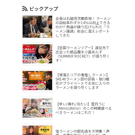
ピックアップ
会長は石破茂次期首相！ ラーメン
の自給率わずか14％は向上できる
のか!? 熱論が繰り広げられた「ラ
ーメン議連」総会に潜入レポート
してきた
【全国ラーメンツアー】遠征先で
出会った絶品麺を小島あんず
（SUMMER ROCKET）が語り尽く
す！
【東海エリアの激推しラーメン】
SKE48ラーメン部の部長・相川暖
花がプライベートでお気に入りの
ラーメンを語り尽くします
【辛い/痺れ/冷たい】雲丹うに
（Mirror,Mirror）のこの時期食べる
べきラーメンはこれだ！
塩ラーメンの超名店を大特集！声