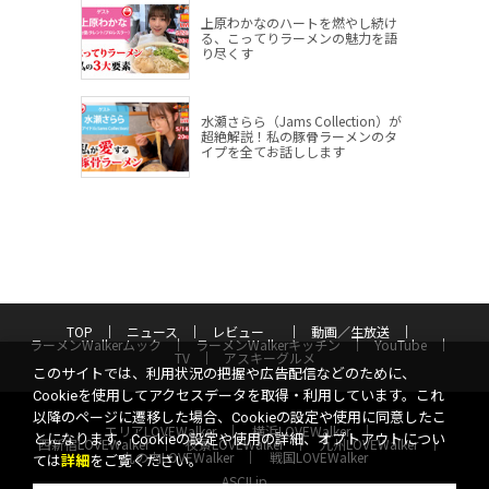
上原わかなのハートを燃やし続け
る、こってりラーメンの魅力を語
り尽くす
水瀬さらら（Jams Collection）が
超絶解説！私の豚骨ラーメンのタ
イプを全てお話しします
TOP
ニュース
レビュー
動画／生放送
ラーメンWalkerムック
ラーメンWalkerキッチン
YouTube
TV
アスキーグルメ
このサイトでは、利用状況の把握や広告配信などのために、
Cookieを使用してアクセスデータを取得・利用しています。これ
以降のページに遷移した場合、Cookieの設定や使用に同意したこ
エリアLOVEWalker
横浜LOVEWalker
とになります。Cookieの設定や使用の詳細、オプトアウトについ
西新宿LOVEWalker
夜景LOVEWalker
九州LOVEWalker
丸の内LOVEWalker
戦国LOVEWalker
ては
詳細
をご覧ください。
ASCII.jp