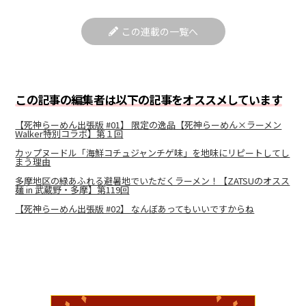
この連載の一覧へ
この記事の編集者は以下の記事をオススメしています
【死神らーめん出張版 #01】 限定の逸品【死神らーめん×ラーメン
Walker特別コラボ】第１回
カップヌードル「海鮮コチュジャンチゲ味」を地味にリピートしてし
まう理由
多摩地区の緑あふれる避暑地でいただくラーメン！【ZATSUのオスス
麺 in 武蔵野・多摩】第119回
【死神らーめん出張版 #02】 なんぼあってもいいですからね