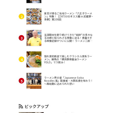
東京が誇るご当地ラーメン『八王子ラーメ
ン』特集！【ZATSUのオスス麺 in 武蔵野・
多摩】第100回
生涯取材を断り続けてきた“総帥”の多大な
る功績と知られざる実像に迫る！貴重すぎ
る映像記録がついに公開！ ラーメン二郎
（東京・三田）
隠れ家的新店で楽しむクラシカル家系ラー
メン。練馬の「横浜豚骨醤油ラーメン
YOLO」でラ飲み！
ラーメン界の星『Japanese Soba
Noodles 蔦』創業者・大西祐貴を味わう！
～再始動に込められた想い
ピックアップ