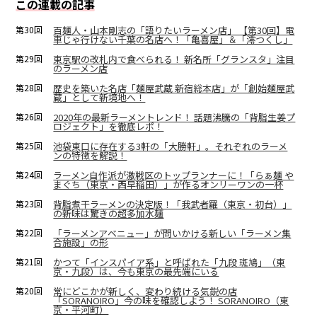
この連載の記事
第30回
百麺人・山本剛志の「語りたいラーメン店」 【第30回】電
車じゃ行けない千葉の名店へ！「亀喜屋」＆「澪つくし」
第29回
東京駅の改札内で食べられる！ 新名所「グランスタ」注目
のラーメン店
第28回
歴史を築いた名店「麺屋武蔵 新宿総本店」が「創始麺屋武
蔵」として新境地へ！
第26回
2020年の最新ラーメントレンド！ 話題沸騰の「背脂生姜プ
ロジェクト」を徹底レポ！
第25回
池袋東口に存在する3軒の「大勝軒」。それぞれのラーメ
ンの特徴を解説！
第24回
ラーメン自作派が激戦区のトップランナーに！「らぁ麺 や
まぐち（東京・西早稲田）」が作るオンリーワンの一杯
第23回
背脂煮干ラーメンの決定版！「我武者羅（東京・初台）」
の新味は驚きの超多加水麺
第22回
「ラーメンアベニュー」が問いかける新しい「ラーメン集
合施設」の形
第21回
かつて「インスパイア系」と呼ばれた「九段 斑鳩」（東
京・九段）は、今も東京の最先端にいる
第20回
常にどこかが新しく、変わり続ける気鋭の店
「SORANOIRO」今の味を確認しよう！ SORANOIRO（東
京・平河町）