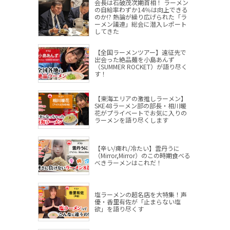
会長は石破茂次期首相！ ラーメン
の自給率わずか14％は向上できる
のか!? 熱論が繰り広げられた「ラ
ーメン議連」総会に潜入レポート
してきた
【全国ラーメンツアー】遠征先で
出会った絶品麺を小島あんず
（SUMMER ROCKET）が語り尽く
す！
【東海エリアの激推しラーメン】
SKE48ラーメン部の部長・相川暖
花がプライベートでお気に入りの
ラーメンを語り尽くします
【辛い/痺れ/冷たい】雲丹うに
（Mirror,Mirror）のこの時期食べる
べきラーメンはこれだ！
塩ラーメンの超名店を大特集！声
優・香里有佐が「止まらない塩
欲」を語り尽くす