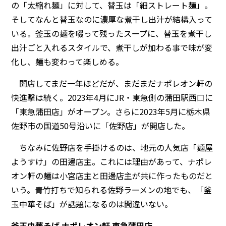
の「太縮れ麺」に対して、替玉は「細ストレート麺」。
そしてなんと替玉なのに濃厚な煮干し出汁が結構入って
いる。釜玉の麺を啜って残ったスープに、替玉を煮干し
出汁ごと入れるスタイルで、煮干しが加わる事で味が変
化し、麺も変わって楽しめる。
開店してまだ一年ほどだが、まだまだナポレオン軒の
快進撃は続く。2023年4月にJR・東急側の蒲田駅西口に
「東急蒲田店」がオープン。さらに2023年5月に栃木県
佐野市の国道50号沿いに「佐野店」が開店した。
ちなみに佐野店を手掛けるのは、地元の人気店「麺屋
ようすけ」の田邊店主。これには理由があって、ナポレ
オン軒の麺は小宮店主と田邊店主が共に作ったものだと
いう。青竹打ちで知られる佐野ラーメンの地でも、「釜
玉中華そば」が話題になるのは間違いない。
釜玉中華そば ナポレオン軒 東急蒲田店