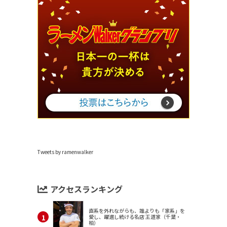
Tweets by ramenwalker
アクセスランキング
直系を外れながらも、誰よりも「家系」を
愛し、躍進し続ける名店 王道家（千葉・
柏）