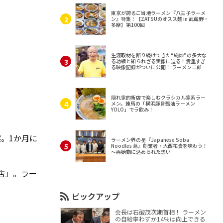
東京が誇るご当地ラーメン『八王子ラーメ
ン』特集！【ZATSUのオスス麺 in 武蔵野・
多摩】第100回
生涯取材を断り続けてきた“総帥”の多大な
る功績と知られざる実像に迫る！貴重すぎ
る映像記録がついに公開！ ラーメン二郎
（東京・三田）
隠れ家的新店で楽しむクラシカル家系ラー
メン。練馬の「横浜豚骨醤油ラーメン
YOLO」でラ飲み！
案。1か月に
ラーメン界の星『Japanese Soba
Noodles 蔦』創業者・大西祐貴を味わう！
～再始動に込められた想い
店」。ラー
ピックアップ
会長は石破茂次期首相！ ラーメン
の自給率わずか14％は向上できる