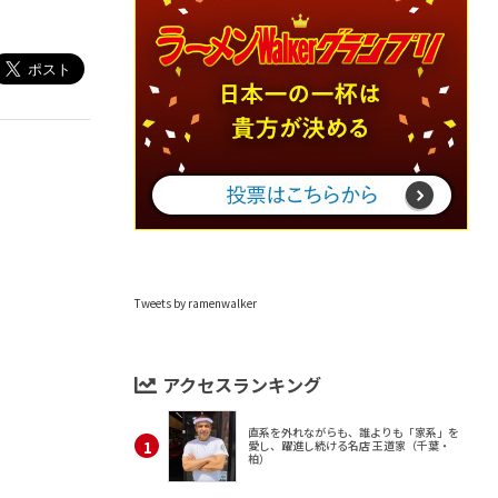
Tweets by ramenwalker
アクセスランキング
直系を外れながらも、誰よりも「家系」を
愛し、躍進し続ける名店 王道家（千葉・
柏）