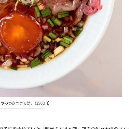
のやみつきニラそば｣（1500円）
で多忙を極めていた「麺屋さすけ本店」店主の佐々木優介さん