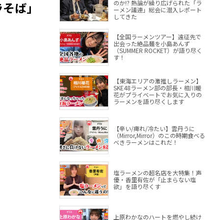
のか!? 熱論が繰り広げられた「ラ
そば｣
ーメン議連」総会に潜入レポート
してきた
【全国ラーメンツアー】遠征先で
出会った絶品麺を小島あんず
（SUMMER ROCKET）が語り尽く
す！
【東海エリアの激推しラーメン】
SKE48ラーメン部の部長・相川暖
花がプライベートでお気に入りの
ラーメンを語り尽くします
【辛い/痺れ/冷たい】雲丹うに
（Mirror,Mirror）のこの時期食べる
べきラーメンはこれだ！
塩ラーメンの超名店を大特集！声
優・香里有佐が「止まらない塩
欲」を語り尽くす
上原わかなのハートを燃やし続け