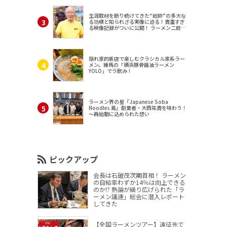
生涯取材を断り続けてきた“総帥”の多大な
る功績と知られざる実像に迫る！貴重すぎ
る映像記録がついに公開！ ラーメン二郎
（東京・三田）
隠れ家的新店で楽しむクラシカル家系ラー
メン。練馬の「横浜豚骨醤油ラーメン
YOLO」でラ飲み！
ラーメン界の星『Japanese Soba
Noodles 蔦』創業者・大西祐貴を味わう！
～再始動に込められた想い
ピックアップ
会長は石破茂次期首相！ ラーメン
の自給率わずか14％は向上できる
のか!? 熱論が繰り広げられた「ラ
ーメン議連」総会に潜入レポート
してきた
【全国ラーメンツアー】遠征先で