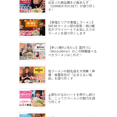
出会った絶品麺を小島あんず
（SUMMER ROCKET）が語り尽く
す！
【東海エリアの激推しラーメン】
SKE48ラーメン部の部長・相川暖
花がプライベートでお気に入りの
ラーメンを語り尽くします
【辛い/痺れ/冷たい】雲丹うに
（Mirror,Mirror）のこの時期食べる
べきラーメンはこれだ！
塩ラーメンの超名店を大特集！声
優・香里有佐が「止まらない塩
欲」を語り尽くす
上原わかなのハートを燃やし続け
る、こってりラーメンの魅力を語
り尽くす