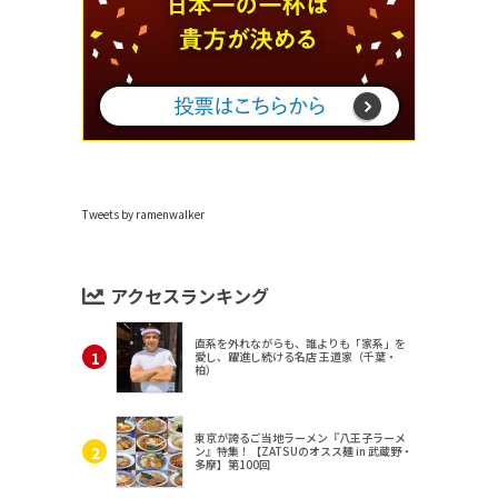
Tweets by ramenwalker
アクセスランキング
直系を外れながらも、誰よりも「家系」を
愛し、躍進し続ける名店 王道家（千葉・
柏）
東京が誇るご当地ラーメン『八王子ラーメ
ン』特集！【ZATSUのオスス麺 in 武蔵野・
多摩】第100回