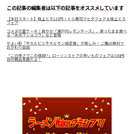
この記事の編集者は以下の記事をオススメしています
【本日スタート】極上とろ115円！くら寿司で七夕フェア＆極上とろ
フェア
コメダの夏ケーキ！爽やか「瀬戸内レモンチーズ」、凍ったまま食べ
る「氷点下ショコラ」など登場
やよい軒「牛カルビと牛ホルモン焼定食」が楽しみ！ ご飯は無料で
おかわり自由
「この辛さでこの値段!?」ローソンストアの辛いものフェアは100円
台の商品多数だよ！