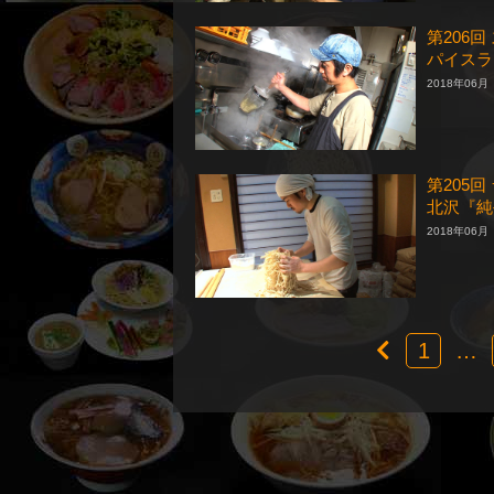
第206
パイスラ
2018年06月
第205
北沢『純
2018年06月
1
…