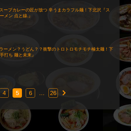
回 スープカレーの匠が放つ 辛うまカラフル麺！下北沢『ス
ーメン 点と線.』
回 ラーメン？うどん？？衝撃のトロトロモチモチ極太麺！下
手打ち 麺と未来』
4
5
6
…
26