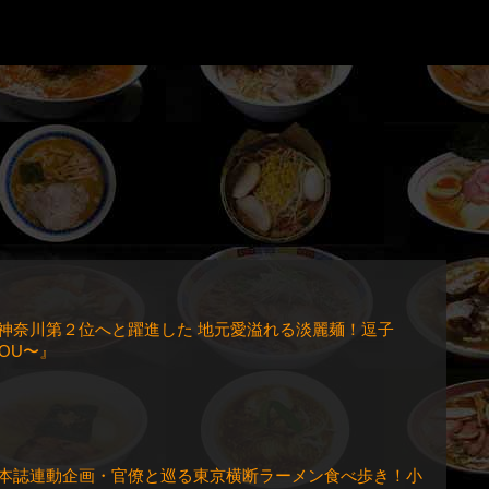
回 神奈川第２位へと躍進した 地元愛溢れる淡麗麺！逗子
SOU〜』
回 本誌連動企画・官僚と巡る東京横断ラーメン食べ歩き！小