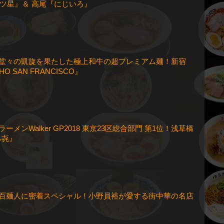
ツ星』＆ 高尾『にじいろ』
回 堂々の凱旋を果たした極上和牛の超プレミアム麺！新宿
HO SAN FRANCISCO』
 ラーメンWalker GP2018 東京23区総合部門 第1位！浅草橋
ろ㐂』
回 百麺人に密着スペシャル！小野員裕が愛する街中華の名店