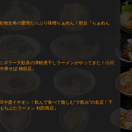
回 名物女将の愛情たっぷり味噌らぁめん！初台『らぁめん
回 ニボラー大歓喜の津軽煮干しラーメンがやってきた！小川
中華そば 神田店』
回 田中貴イチオシ！飲んで食べて愉しむ“ラ飲み”の名店！下
もちぶたラーメン 利田商店』