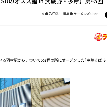
SUのオスス麺 in 武蔵野・多摩】第45回
文● ZATSU 編集● ラーメンWalker
る羽村駅から、歩いて5分程の所にオープンした｢中華そば ふ