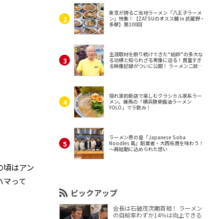
東京が誇るご当地ラーメン『八王子ラーメ
ン』特集！【ZATSUのオスス麺 in 武蔵野・
多摩】第100回
生涯取材を断り続けてきた“総帥”の多大な
る功績と知られざる実像に迫る！貴重すぎ
る映像記録がついに公開！ ラーメン二郎
（東京・三田）
隠れ家的新店で楽しむクラシカル家系ラー
メン。練馬の「横浜豚骨醤油ラーメン
YOLO」でラ飲み！
ラーメン界の星『Japanese Soba
Noodles 蔦』創業者・大西祐貴を味わう！
～再始動に込められた想い
の頃はアン
ハマって
ピックアップ
会長は石破茂次期首相！ ラーメン
の自給率わずか14％は向上できる