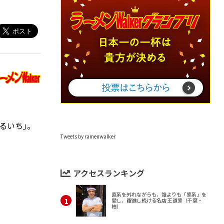
るいち｣。
Tweets by ramenwalker
アクセスランキング
直系を外れながらも、誰よりも「家系」を
愛し、躍進し続ける名店 王道家（千葉・
柏）