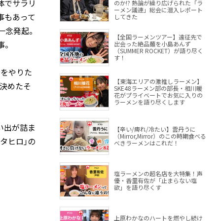
体でサラリ
のか!? 熱論が繰り広げられた「ラ
ーメン議連」総会に潜入レポート
事もあって
してきた
一念発起。
【全国ラーメンツアー】遠征先で
事。
出会った絶品麺を小島あんず
（SUMMER ROCKET）が語り尽く
す！
ンをやりた
【東海エリアの激推しラーメン】
決めたそ
SKE48ラーメン部の部長・相川暖
花がプライベートでお気に入りの
ラーメンを語り尽くします
い出が詰ま
【辛い/痺れ/冷たい】雲丹うに
（Mirror,Mirror）のこの時期食べる
タヒロ｣の
べきラーメンはこれだ！
塩ラーメンの超名店を大特集！声
優・香里有佐が「止まらない塩
欲」を語り尽くす
上原わかなのハートを燃やし続け