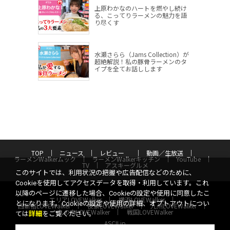
上原わかなのハートを燃やし続け
る、こってりラーメンの魅力を語
り尽くす
水瀬さらら（Jams Collection）が
超絶解説！私の豚骨ラーメンのタ
イプを全てお話しします
TOP
ニュース
レビュー
動画／生放送
ラーメンWalkerムック
ラーメンWalkerキッチン
YouTube
TV
アスキーグルメ
このサイトでは、利用状況の把握や広告配信などのために、
Cookieを使用してアクセスデータを取得・利用しています。これ
以降のページに遷移した場合、Cookieの設定や使用に同意したこ
エリアLOVEWalker
横浜LOVEWalker
とになります。Cookieの設定や使用の詳細、オプトアウトについ
西新宿LOVEWalker
夜景LOVEWalker
九州LOVEWalker
丸の内LOVEWalker
戦国LOVEWalker
ては
詳細
をご覧ください。
ASCII.jp