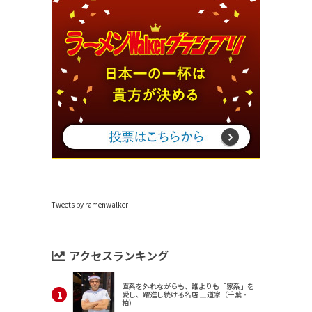
Tweets by ramenwalker
アクセスランキング
直系を外れながらも、誰よりも「家系」を
愛し、躍進し続ける名店 王道家（千葉・
柏）