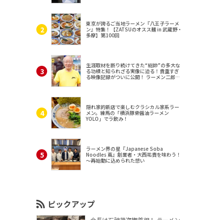
東京が誇るご当地ラーメン『八王子ラーメ
ン』特集！【ZATSUのオスス麺 in 武蔵野・
多摩】第100回
生涯取材を断り続けてきた“総帥”の多大な
る功績と知られざる実像に迫る！貴重すぎ
る映像記録がついに公開！ ラーメン二郎
（東京・三田）
隠れ家的新店で楽しむクラシカル家系ラー
メン。練馬の「横浜豚骨醤油ラーメン
YOLO」でラ飲み！
ラーメン界の星『Japanese Soba
Noodles 蔦』創業者・大西祐貴を味わう！
～再始動に込められた想い
ピックアップ
会長は石破茂次期首相！ ラーメン