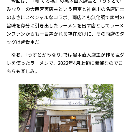
今回は、「饗 くろ㐂」の黒木直人店主と「うずとか
みなり」の大西芳実店主という東京と神奈川の名店同士
のまさにスペシャルなコラボ。両店とも無化調で素材の
旨味を存分に引き出したラーメンを出す店としてラーメ
ンファンからも一目置かれる存在だけに、その両店のタ
ッグは超貴重だ。
なお、｢うずとかみなり｣では黒木直人店主が作る塩ダ
レを使ったラーメンで、2022年4月上旬に開催なのでこ
ちらも楽しみ。