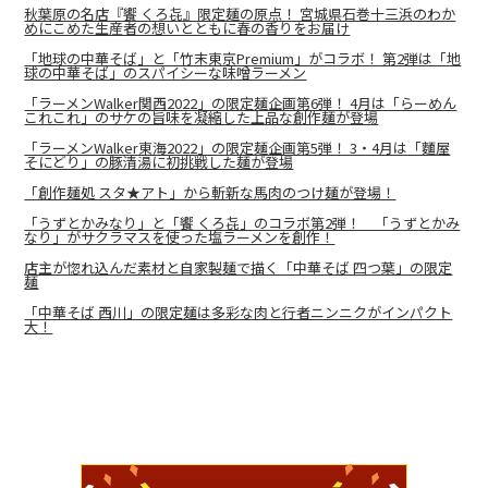
秋葉原の名店『饗 くろ㐂』限定麺の原点！ 宮城県石巻十三浜のわか
めにこめた生産者の想いとともに春の香りをお届け
「地球の中華そば」と「竹末東京Premium」がコラボ！ 第2弾は「地
球の中華そば」のスパイシーな味噌ラーメン
「ラーメンWalker関西2022」の限定麺企画第6弾！ 4月は「らーめん
これこれ」のサケの旨味を凝縮した上品な創作麺が登場
「ラーメンWalker東海2022」の限定麺企画第5弾！ 3・4月は「麵屋
そにどり」の豚清湯に初挑戦した麺が登場
「創作麺処 スタ★アト」から斬新な馬肉のつけ麺が登場！
「うずとかみなり」と「饗 くろ㐂」のコラボ第2弾！ 「うずとかみ
なり」がサクラマスを使った塩ラーメンを創作！
店主が惚れ込んだ素材と自家製麺で描く「中華そば 四つ葉」の限定
麺
「中華そば 西川」の限定麺は多彩な肉と行者ニンニクがインパクト
大！