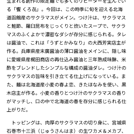
生まれる創作の限定麺でも多くのリピーターを生んでい
る「饗 くろ㐂」。今回は、この時季に旬を迎える北海
道函館産のサクラマスがメイン。つけ汁は、サクラマス
と鮭節、羅臼昆布をじっくりと炊いたスープで、サクラ
マスのふくよかで濃密なダシが存分に感じられる。タレ
は醤油で、これは「うずとかみなり」の大西芳実店主が
作る。兵庫県産末廣醤油の薄口醤油をメインに、隠し味
に愛媛県産梶田商店の再仕込み醤油と三年熟成味醂、米
酢をブレンドしたシンプルな構成の醤油ダレ。つけ汁の
サクラマスの旨味を引き立てる仕上げになっている。ま
た、麺は北海道産小麦の春よ恋、きたほなみを使い、黒
木店主が作る。小麦の香りとつけ汁のサクラマスの香り
がマッチし、口の中で北海道の春を存分に感じられる仕
上がりだ。
トッピングは、肉厚のサクラマスの切り身に、宮城県
石巻市十三浜（じゅうさんはま）の生ワカメ＆メカブ、