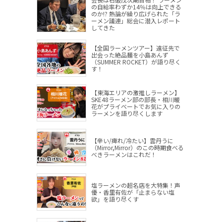
の自給率わずか14％は向上できる
のか!? 熱論が繰り広げられた「ラ
ーメン議連」総会に潜入レポート
してきた
【全国ラーメンツアー】遠征先で
出会った絶品麺を小島あんず
（SUMMER ROCKET）が語り尽く
す！
【東海エリアの激推しラーメン】
SKE48ラーメン部の部長・相川暖
花がプライベートでお気に入りの
ラーメンを語り尽くします
【辛い/痺れ/冷たい】雲丹うに
（Mirror,Mirror）のこの時期食べる
べきラーメンはこれだ！
塩ラーメンの超名店を大特集！声
優・香里有佐が「止まらない塩
欲」を語り尽くす