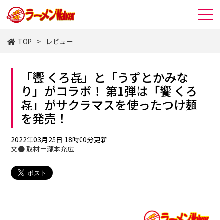
TOP
レビュー
「饗 くろ㐂」と「うずとかみな
り」がコラボ！ 第1弾は「饗 くろ
㐂」がサクラマスを使ったつけ麺
を発売！
2022年03月25日 18時00分更新
文● 取材＝瀧本充広