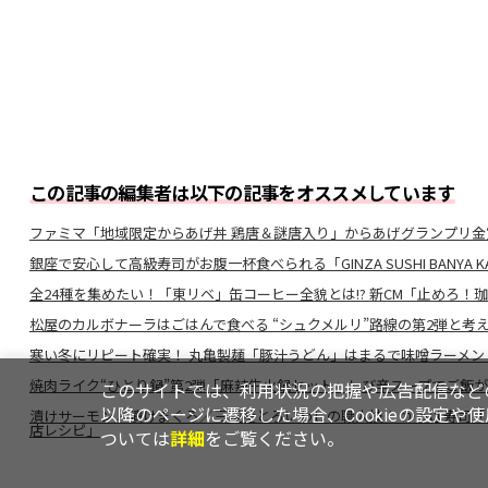
この記事の編集者は以下の記事をオススメしています
ファミマ「地域限定からあげ丼 鶏唐＆謎唐入り」からあげグランプリ金
銀座で安心して高級寿司がお腹一杯食べられる「GINZA SUSHI BANYA
全24種を集めたい！「東リベ」缶コーヒー全貌とは!? 新CM「止めろ！
松屋のカルボナーラはごはんで食べる “シュクメルリ”路線の第2弾と考
寒い冬にリピート確実！ 丸亀製麺「豚汁うどん」はまるで味噌ラーメン
焼肉ライク“ひとり鍋”第2弾「麻辣牛火鍋セット」しび辛スープでご飯
このサイトでは、利用状況の把握や広告配信などの
以降のページに遷移した場合、Cookieの設定や
漬けサーモン／漬けまぐろ／三陸産とろいわしの職人技！ かっぱ寿司
店レシピ」
ついては
詳細
をご覧ください。