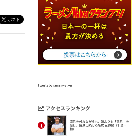
Tweets by ramenwalker
アクセスランキング
直系を外れながらも、誰よりも「家系」を
愛し、躍進し続ける名店 王道家（千葉・
柏）