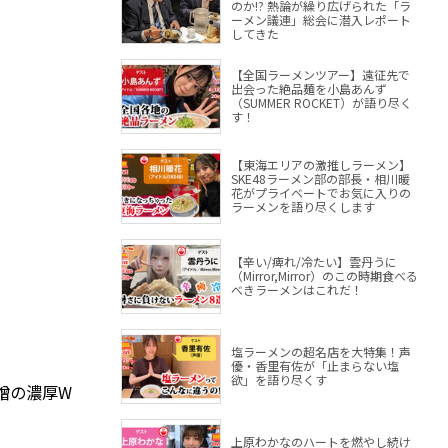
のか!? 熱論が繰り広げられた「ラ
ーメン議連」総会に潜入レポート
してきた
【全国ラーメンツアー】遠征先で
出会った絶品麺を小島あんず
（SUMMER ROCKET）が語り尽く
す！
【東海エリアの激推しラーメン】
SKE48ラーメン部の部長・相川暖
花がプライベートでお気に入りの
ラーメンを語り尽くします
【辛い/痺れ/冷たい】雲丹うに
（Mirror,Mirror）のこの時期食べる
べきラーメンはこれだ！
塩ラーメンの超名店を大特集！声
優・香里有佐が「止まらない塩
欲」を語り尽くす
噌の濃厚W
上原わかなのハートを燃やし続け