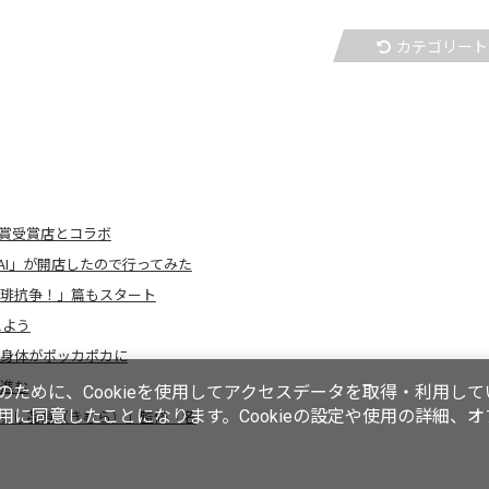
カテゴリート
賞受賞店とコラボ
 KAI」が開店したので行ってみた
珈琲抗争！」篇もスタート
えよう
 身体がポッカポカに
が進む
ために、Cookieを使用してアクセスデータを取得・利用して
使用に同意したことになります。Cookieの設定や使用の詳細、
「すし㐂邑（きむら）」監修「名