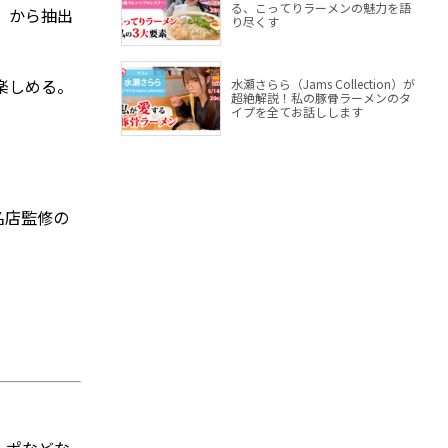
る、こってりラーメンの魅力を語
」から抽出
り尽くす
楽しめる。
水瀬さらら（Jams Collection）が
超絶解説！私の豚骨ラーメンのタ
イプを全てお話しします
名店監修の