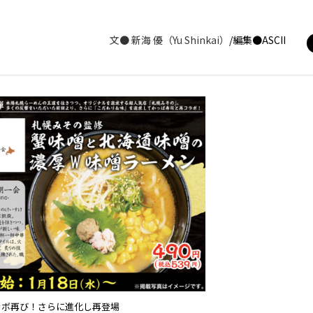
文●
新海 優（Yu Shinkai）
/編集●ASCII
ラボ再び！さらに進化し再登場