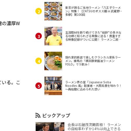
東京が誇るご当地ラーメン『八王子ラーメ
ン』特集！【ZATSUのオスス麺 in 武蔵野・
多摩】第100回
噌の濃厚W
生涯取材を断り続けてきた“総帥”の多大な
る功績と知られざる実像に迫る！貴重すぎ
る映像記録がついに公開！ ラーメン二郎
（東京・三田）
隠れ家的新店で楽しむクラシカル家系ラー
メン。練馬の「横浜豚骨醤油ラーメン
YOLO」でラ飲み！
ている。こ
ラーメン界の星『Japanese Soba
Noodles 蔦』創業者・大西祐貴を味わう！
～再始動に込められた想い
ピックアップ
会長は石破茂次期首相！ ラーメン
の自給率わずか14％は向上できる