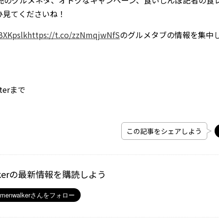
のグルメネタ、オトクなキャンペーン、食いしんぼ記者の食
ひ見てくださいね！
rBXKpslk
https://t.co/zzNmqjwNfS
のグルメタブの情報を集中
erまで
この記事をシェアしよう
kerの最新情報を購読しよう