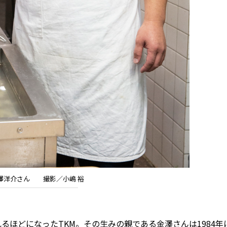
澤洋介さん 撮影／小嶋 裕
ほどになったTKM。その生みの親である金澤さんは1984年