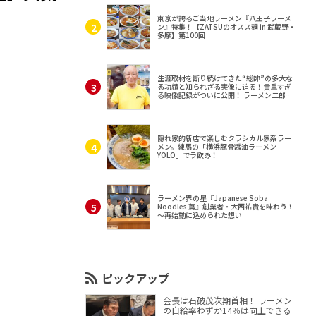
東京が誇るご当地ラーメン『八王子ラーメ
ン』特集！【ZATSUのオスス麺 in 武蔵野・
多摩】第100回
生涯取材を断り続けてきた“総帥”の多大な
る功績と知られざる実像に迫る！貴重すぎ
る映像記録がついに公開！ ラーメン二郎
（東京・三田）
隠れ家的新店で楽しむクラシカル家系ラー
メン。練馬の「横浜豚骨醤油ラーメン
YOLO」でラ飲み！
ラーメン界の星『Japanese Soba
Noodles 蔦』創業者・大西祐貴を味わう！
～再始動に込められた想い
ピックアップ
会長は石破茂次期首相！ ラーメン
の自給率わずか14％は向上できる