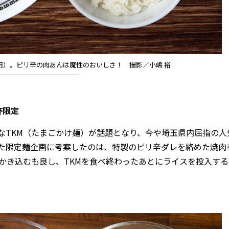
00円）。ピリ辛の肉あんは魔性のおいしさ！ 撮影／小嶋 裕
杯限定
TKM（たまごかけ麺）が話題となり、今や埼玉県内屈指の人
た限定麺企画に考案したのは、特製のピリ辛ダレを絡めた焼肉
かき込むも良し、TKMを食べ終わったあとにライスを投入す