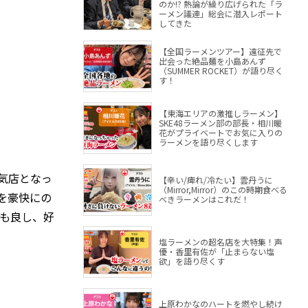
のか!? 熱論が繰り広げられた「ラ
ーメン議連」総会に潜入レポート
してきた
【全国ラーメンツアー】遠征先で
出会った絶品麺を小島あんず
（SUMMER ROCKET）が語り尽く
す！
【東海エリアの激推しラーメン】
SKE48ラーメン部の部長・相川暖
花がプライベートでお気に入りの
ラーメンを語り尽くします
気店となっ
【辛い/痺れ/冷たい】雲丹うに
（Mirror,Mirror）のこの時期食べる
を豪快にの
べきラーメンはこれだ！
るも良し、好
塩ラーメンの超名店を大特集！声
優・香里有佐が「止まらない塩
欲」を語り尽くす
上原わかなのハートを燃やし続け