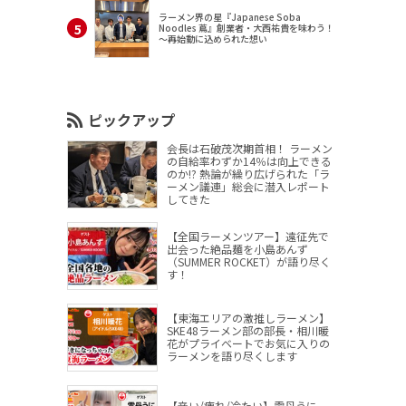
ラーメン界の星『Japanese Soba
Noodles 蔦』創業者・大西祐貴を味わう！
～再始動に込められた想い
ピックアップ
会長は石破茂次期首相！ ラーメン
の自給率わずか14％は向上できる
のか!? 熱論が繰り広げられた「ラ
ーメン議連」総会に潜入レポート
してきた
【全国ラーメンツアー】遠征先で
出会った絶品麺を小島あんず
（SUMMER ROCKET）が語り尽く
す！
【東海エリアの激推しラーメン】
SKE48ラーメン部の部長・相川暖
花がプライベートでお気に入りの
ラーメンを語り尽くします
【辛い/痺れ/冷たい】雲丹うに