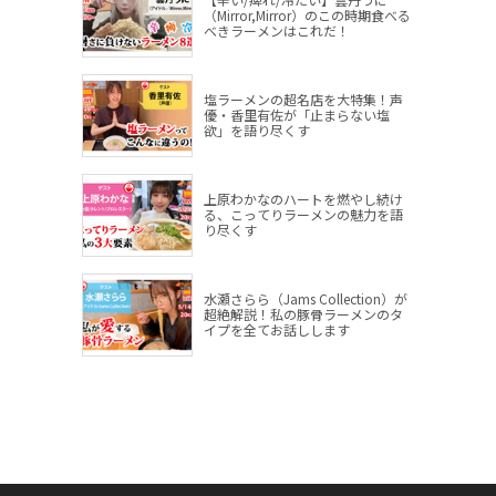
（Mirror,Mirror）のこの時期食べる
べきラーメンはこれだ！
塩ラーメンの超名店を大特集！声
優・香里有佐が「止まらない塩
欲」を語り尽くす
上原わかなのハートを燃やし続け
る、こってりラーメンの魅力を語
り尽くす
水瀬さらら（Jams Collection）が
超絶解説！私の豚骨ラーメンのタ
イプを全てお話しします