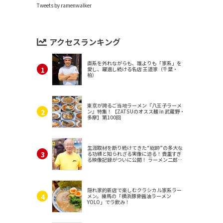
Tweets by ramenwalker
アクセスランキング
直系を外れながらも、誰よりも「家系」を
愛し、躍進し続ける名店 王道家（千葉・
柏）
東京が誇るご当地ラーメン『八王子ラーメ
ン』特集！【ZATSUのオスス麺 in 武蔵野・
多摩】第100回
生涯取材を断り続けてきた“総帥”の多大な
る功績と知られざる実像に迫る！貴重すぎ
る映像記録がついに公開！ ラーメン二郎
（東京・三田）
隠れ家的新店で楽しむクラシカル家系ラー
メン。練馬の「横浜豚骨醤油ラーメン
YOLO」でラ飲み！