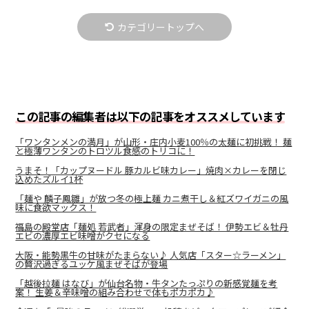
カテゴリートップへ
この記事の編集者は以下の記事をオススメしています
「ワンタンメンの満月」が山形・庄内小麦100％の太麺に初挑戦！ 麺
と極薄ワンタンのトロツル食感のトリコに！
うまそ！「カップヌードル 豚カルビ味カレー」焼肉×カレーを閉じ
込めたズルイ1杯
「麺や 麟子鳳雛」が放つ冬の極上麺 カニ煮干し＆紅ズワイガニの風
味に食欲マックス！
福島の殿堂店「麺処 若武者」渾身の限定まぜそば！ 伊勢エビ＆牡丹
エビの濃厚エビ味噌がクセになる
大阪・能勢黒牛の甘味がたまらない♪ 人気店「スター☆ラーメン」
の贅沢過ぎるユッケ風まぜそばが登場
「越後拉麺 はなび」が仙台名物・牛タンたっぷりの新感覚麺を考
案！ 生姜＆辛味噌の組み合わせで体もポカポカ♪