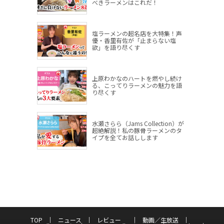
べきラーメンはこれだ！
塩ラーメンの超名店を大特集！声
優・香里有佐が「止まらない塩
欲」を語り尽くす
上原わかなのハートを燃やし続け
る、こってりラーメンの魅力を語
り尽くす
水瀬さらら（Jams Collection）が
超絶解説！私の豚骨ラーメンのタ
イプを全てお話しします
TOP
ニュース
レビュー
動画／生放送