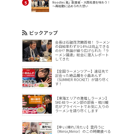
Noodles 蔦』創業者・大西祐貴を味わう！
～再始動に込められた想い
ピックアップ
会長は石破茂次期首相！ ラーメン
の自給率わずか14％は向上できる
のか!? 熱論が繰り広げられた「ラ
ーメン議連」総会に潜入レポート
してきた
【全国ラーメンツアー】遠征先で
出会った絶品麺を小島あんず
（SUMMER ROCKET）が語り尽く
す！
【東海エリアの激推しラーメン】
SKE48ラーメン部の部長・相川暖
花がプライベートでお気に入りの
ラーメンを語り尽くします
【辛い/痺れ/冷たい】雲丹うに
（Mirror,Mirror）のこの時期食べる