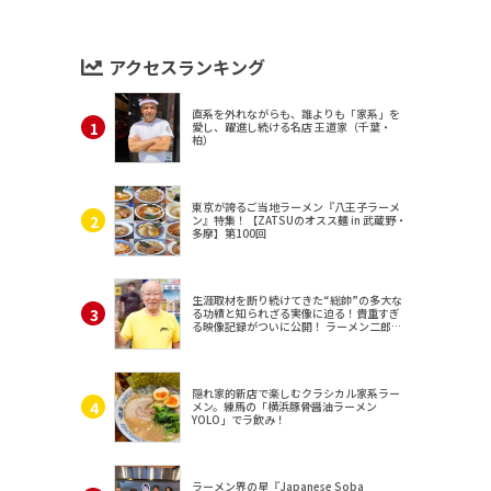
アクセスランキング
直系を外れながらも、誰よりも「家系」を
愛し、躍進し続ける名店 王道家（千葉・
柏）
東京が誇るご当地ラーメン『八王子ラーメ
ン』特集！【ZATSUのオスス麺 in 武蔵野・
多摩】第100回
生涯取材を断り続けてきた“総帥”の多大な
る功績と知られざる実像に迫る！貴重すぎ
る映像記録がついに公開！ ラーメン二郎
（東京・三田）
隠れ家的新店で楽しむクラシカル家系ラー
メン。練馬の「横浜豚骨醤油ラーメン
YOLO」でラ飲み！
ラーメン界の星『Japanese Soba