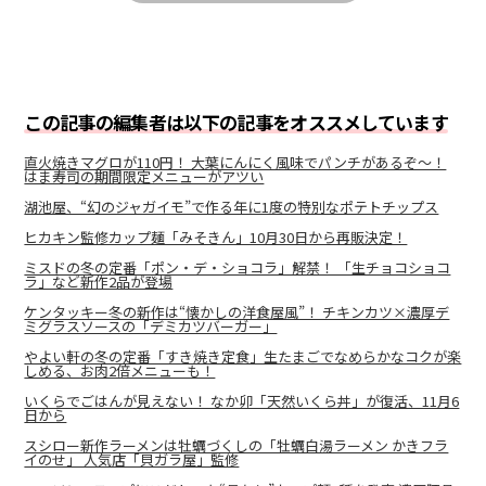
この記事の編集者は以下の記事をオススメしています
直火焼きマグロが110円！ 大葉にんにく風味でパンチがあるぞ〜！
はま寿司の期間限定メニューがアツい
湖池屋、“幻のジャガイモ”で作る年に1度の特別なポテトチップス
ヒカキン監修カップ麺「みそきん」10月30日から再販決定！
ミスドの冬の定番「ポン・デ・ショコラ」解禁！ 「生チョコショコ
ラ」など新作2品が登場
ケンタッキー冬の新作は“懐かしの洋食屋風”！ チキンカツ×濃厚デ
ミグラスソースの「デミカツバーガー」
やよい軒の冬の定番「すき焼き定食」生たまごでなめらかなコクが楽
しめる、お肉2倍メニューも！
いくらでごはんが見えない！ なか卯「天然いくら丼」が復活、11月6
日から
スシロー新作ラーメンは牡蠣づくしの「牡蠣白湯ラーメン かきフラ
イのせ」 人気店「貝ガラ屋」監修