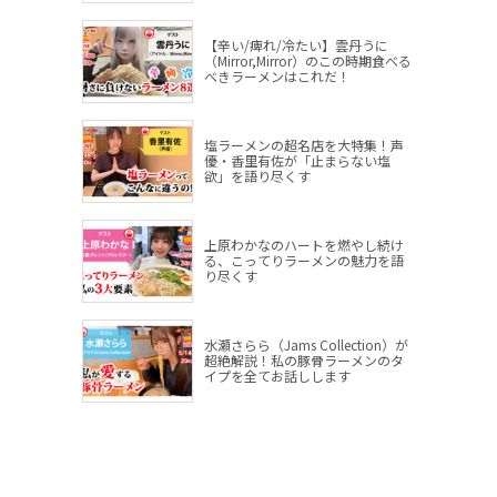
【辛い/痺れ/冷たい】雲丹うに
（Mirror,Mirror）のこの時期食べる
べきラーメンはこれだ！
塩ラーメンの超名店を大特集！声
優・香里有佐が「止まらない塩
欲」を語り尽くす
上原わかなのハートを燃やし続け
る、こってりラーメンの魅力を語
り尽くす
水瀬さらら（Jams Collection）が
超絶解説！私の豚骨ラーメンのタ
イプを全てお話しします