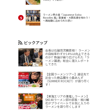
ラーメン界の星『Japanese Soba
Noodles 蔦』創業者・大西祐貴を味わう！
～再始動に込められた想い
ピックアップ
会長は石破茂次期首相！ ラーメン
の自給率わずか14％は向上できる
のか!? 熱論が繰り広げられた「ラ
ーメン議連」総会に潜入レポート
してきた
【全国ラーメンツアー】遠征先で
出会った絶品麺を小島あんず
（SUMMER ROCKET）が語り尽く
す！
【東海エリアの激推しラーメン】
SKE48ラーメン部の部長・相川暖
花がプライベートでお気に入りの
ラーメンを語り尽くします