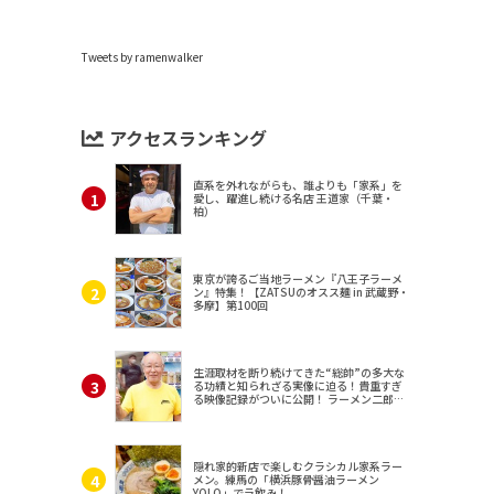
Tweets by ramenwalker
アクセスランキング
直系を外れながらも、誰よりも「家系」を
愛し、躍進し続ける名店 王道家（千葉・
柏）
東京が誇るご当地ラーメン『八王子ラーメ
ン』特集！【ZATSUのオスス麺 in 武蔵野・
多摩】第100回
生涯取材を断り続けてきた“総帥”の多大な
る功績と知られざる実像に迫る！貴重すぎ
る映像記録がついに公開！ ラーメン二郎
（東京・三田）
隠れ家的新店で楽しむクラシカル家系ラー
メン。練馬の「横浜豚骨醤油ラーメン
YOLO」でラ飲み！