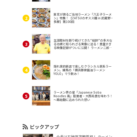
東京が誇るご当地ラーメン『八王子ラーメ
ン』特集！【ZATSUのオスス麺 in 武蔵野・
多摩】第100回
生涯取材を断り続けてきた“総帥”の多大な
る功績と知られざる実像に迫る！貴重すぎ
る映像記録がついに公開！ ラーメン二郎
（東京・三田）
隠れ家的新店で楽しむクラシカル家系ラー
メン。練馬の「横浜豚骨醤油ラーメン
YOLO」でラ飲み！
ラーメン界の星『Japanese Soba
Noodles 蔦』創業者・大西祐貴を味わう！
～再始動に込められた想い
ピックアップ
会長は石破茂次期首相！ ラーメン