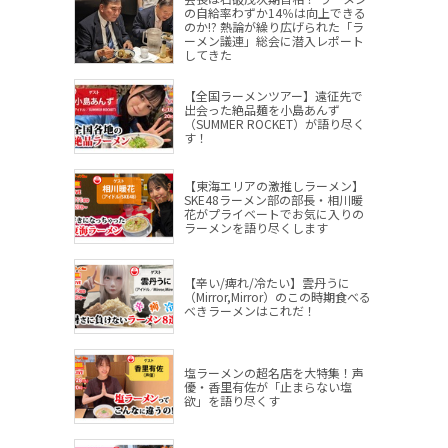
の自給率わずか14％は向上できる
のか!? 熱論が繰り広げられた「ラ
ーメン議連」総会に潜入レポート
してきた
【全国ラーメンツアー】遠征先で
出会った絶品麺を小島あんず
（SUMMER ROCKET）が語り尽く
す！
【東海エリアの激推しラーメン】
SKE48ラーメン部の部長・相川暖
花がプライベートでお気に入りの
ラーメンを語り尽くします
【辛い/痺れ/冷たい】雲丹うに
（Mirror,Mirror）のこの時期食べる
べきラーメンはこれだ！
塩ラーメンの超名店を大特集！声
優・香里有佐が「止まらない塩
欲」を語り尽くす