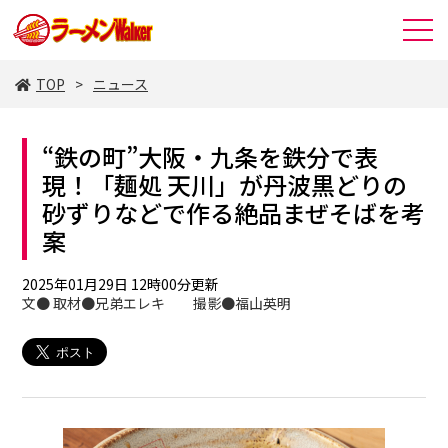
TOP
ニュース
“鉄の町”大阪・九条を鉄分で表
現！「麺処 天川」が丹波黒どりの
砂ずりなどで作る絶品まぜそばを考
案
2025年01月29日 12時00分更新
文● 取材●兄弟エレキ 撮影●福山英明