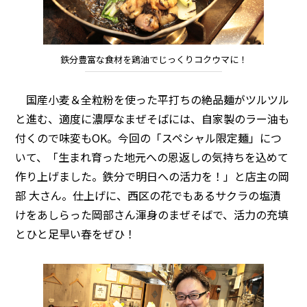
鉄分豊富な食材を鶏油でじっくりコクウマに！
国産小麦＆全粒粉を使った平打ちの絶品麺がツルツル
と進む、適度に濃厚なまぜそばには、自家製のラー油も
付くので味変もOK。今回の「スペシャル限定麺」につ
いて、「生まれ育った地元への恩返しの気持ちを込めて
作り上げました。鉄分で明日への活力を！」と店主の岡
部 大さん。仕上げに、西区の花でもあるサクラの塩漬
けをあしらった岡部さん渾身のまぜそばで、活力の充填
とひと足早い春をぜひ！