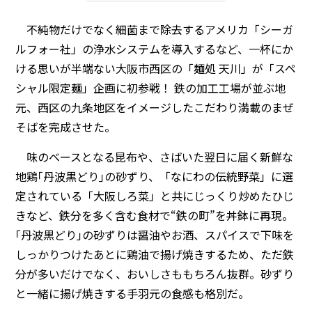
不純物だけでなく細菌まで除去するアメリカ「シーガ
ルフォー社」の浄水システムを導入するなど、一杯にか
ける思いが半端ない大阪市西区の「麺処 天川」が「スペ
シャル限定麺」企画に初参戦！ 鉄の加工工場が並ぶ地
元、西区の九条地区をイメージしたこだわり満載のまぜ
そばを完成させた。
味のベースとなる昆布や、さばいた翌日に届く新鮮な
地鶏｢丹波黒どり｣の砂ずり、「なにわの伝統野菜」に選
定されている「大阪しろ菜」と共にじっくり炒めたひじ
きなど、鉄分を多く含む食材で“鉄の町”を丼鉢に再現。
｢丹波黒どり｣の砂ずりは醤油やお酒、スパイスで下味を
しっかりつけたあとに鶏油で揚げ焼きするため、ただ鉄
分が多いだけでなく、おいしさももちろん抜群。砂ずり
と一緒に揚げ焼きする手羽元の食感も格別だ。