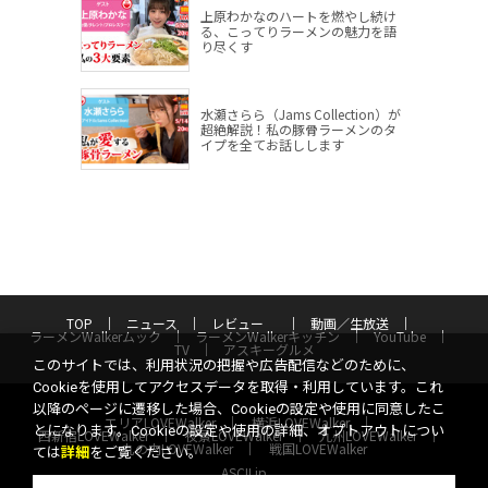
上原わかなのハートを燃やし続け
る、こってりラーメンの魅力を語
り尽くす
水瀬さらら（Jams Collection）が
超絶解説！私の豚骨ラーメンのタ
イプを全てお話しします
TOP
ニュース
レビュー
動画／生放送
ラーメンWalkerムック
ラーメンWalkerキッチン
YouTube
TV
アスキーグルメ
このサイトでは、利用状況の把握や広告配信などのために、
Cookieを使用してアクセスデータを取得・利用しています。これ
以降のページに遷移した場合、Cookieの設定や使用に同意したこ
エリアLOVEWalker
横浜LOVEWalker
とになります。Cookieの設定や使用の詳細、オプトアウトについ
西新宿LOVEWalker
夜景LOVEWalker
九州LOVEWalker
丸の内LOVEWalker
戦国LOVEWalker
ては
詳細
をご覧ください。
ASCII.jp