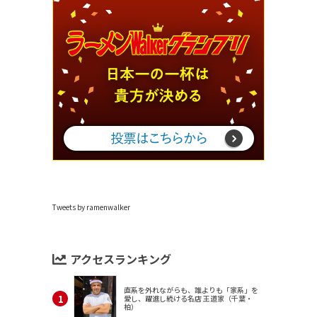
Tweets by ramenwalker
アクセスランキング
直系を外れながらも、誰よりも「家系」を
愛し、躍進し続ける名店 王道家（千葉・
柏）