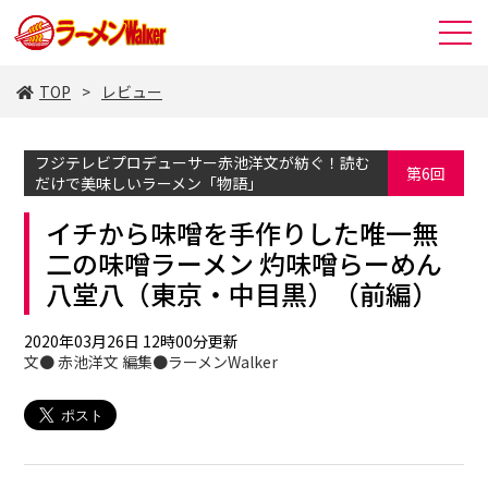
TOP
レビュー
フジテレビプロデューサー赤池洋文が紡ぐ！読む
第6回
だけで美味しいラーメン「物語」
イチから味噌を手作りした唯一無
二の味噌ラーメン 灼味噌らーめん
八堂八（東京・中目黒）（前編）
2020年03月26日 12時00分更新
文● 赤池洋文 編集●ラーメンWalker