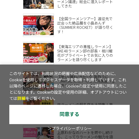
ーメン議連」総会に潜入レポート
してきた
【全国ラーメンツアー】遠征先で
出会った絶品麺を小島あんず
（SUMMER ROCKET）が語り尽く
す！
【東海エリアの激推しラーメン】
SKE48ラーメン部の部長・相川暖
花がプライベートでお気に入りの
ラーメンを語り尽くします
このサイトでは、利用状況の把握や広告配信などのために、
【辛い/痺れ/冷たい】雲丹うに
Cookieを使用してアクセスデータを取得・利用しています。これ
（Mirror,Mirror）のこの時期食べる
べきラーメンはこれだ！
以降のページに遷移した場合、Cookieの設定や使用に同意したこ
とになります。Cookieの設定や使用の詳細、オプトアウトについ
ては
詳細
をご覧ください。
塩ラーメンの超名店を大特集！声
優・香里有佐が「止まらない塩
欲」を語り尽くす
同意する
＞プライバシーポリシー
上原わかなのハートを燃やし続け
る、こってりラーメンの魅力を語