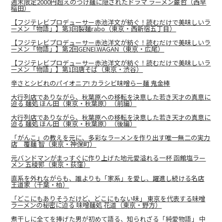
週末限定2000円超えのつけ麺に隠されたドラマ ラーメン巌哲（西早
稲田）
【フジテレビプロデューサー赤池洋文が紡ぐ！読むだけで美味しいラ
ーメン「物語」】第3回製麺rabo（東京・西新宿五丁目）
【フジテレビプロデューサー赤池洋文が紡ぐ！読むだけで美味しいラ
ーメン「物語」】第2回GENEI.WAGAN（東京・広尾）
【フジテレビプロデューサー赤池洋文が紡ぐ！読むだけで美味しいラ
ーメン「物語」】第1回唐そば（東京・渋谷）
辛さとシビれのパイオニア! カラシビ味噌らー麺 鬼金棒
大行列店でありながら、秋葉原への移転を決意した若き天才の真意に
迫る 麺処 ほん田（東京・秋葉原）（前編）
大行列店でありながら、秋葉原への移転を決意した若き天才の真意に
迫る 麺処 ほん田（東京・秋葉原）（後編）
「がんこ」の教えを元に、多彩なラーメンを作り出す唯一無二の実⼒
店 覆麺 智（東京・神保町）
元バンドマンがまっすぐに作り上げた地元愛溢れる一杯 函館塩ラー
メン 五稜郭（東京・荻窪）
直系を外れながらも、誰よりも「家系」を愛し、躍進し続ける名店
王道家（千葉・柏）
「どこにもありそうだけど、どこにもない味」 東京を代表する味噌
ラーメンの秘密に迫る 味噌麺処 花道（東京・野方）
煮干しに全てを捧げた男が初めて語る、知られざる「純愛物語」 中