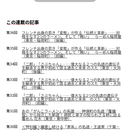
この連載の記事
第36回
フレンチ出身の若き「変態」が作る「伝統と革新」……対
極をなす2つのラーメン、そして「賄い」 らーめん稲荷屋
（東京・稲荷町）（後編）
第35回
フレンチ出身の若き「変態」が作る「伝統と革新」……対
極をなす2つのラーメン、そして「賄い」 らーめん稲荷屋
（東京・稲荷町）（前編）
第34回
「二郎」「さぶちゃん」……偉大なる２つの名店の遺伝子
を継承する男が初めて語る過去と未来 のスた（東京・大井
町）（後編）
第33回
「二郎」「さぶちゃん」……偉大なる２つの名店の遺伝子
を継承する男が初めて語る過去と未来 のスた（東京・大井
町）（中編）
第32回
「二郎」「さぶちゃん」……偉大なる2つの名店の遺伝子
を継承する男が初めて語る過去と未来 のスた（東京・大
井町）（前編）
第31回
あの「がんこラーメン」の系譜……神保町の名店「覆麺
智」から独立した新店！ 師匠と弟子の知られざる絆に迫る
覆めん 花木（東京・東中野）
第30回
＜特別編＞躍進し続ける「家系」の名店・王道家（千葉・