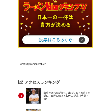
Tweets by ramenwalker
アクセスランキング
直系を外れながらも、誰よりも「家系」を
愛し、躍進し続ける名店 王道家（千葉・
柏）