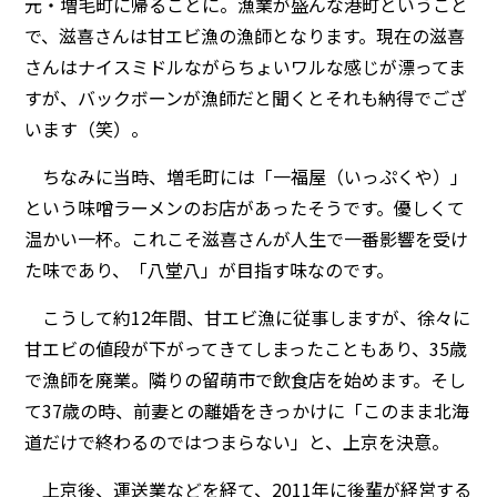
元・増毛町に帰ることに。漁業が盛んな港町ということ
で、滋喜さんは甘エビ漁の漁師となります。現在の滋喜
さんはナイスミドルながらちょいワルな感じが漂ってま
すが、バックボーンが漁師だと聞くとそれも納得でござ
います（笑）。
ちなみに当時、増毛町には「一福屋（いっぷくや）」
という味噌ラーメンのお店があったそうです。優しくて
温かい一杯。これこそ滋喜さんが人生で一番影響を受け
た味であり、「八堂八」が目指す味なのです。
こうして約12年間、甘エビ漁に従事しますが、徐々に
甘エビの値段が下がってきてしまったこともあり、35歳
で漁師を廃業。隣りの留萌市で飲食店を始めます。そし
て37歳の時、前妻との離婚をきっかけに「このまま北海
道だけで終わるのではつまらない」と、上京を決意。
上京後、運送業などを経て、2011年に後輩が経営する