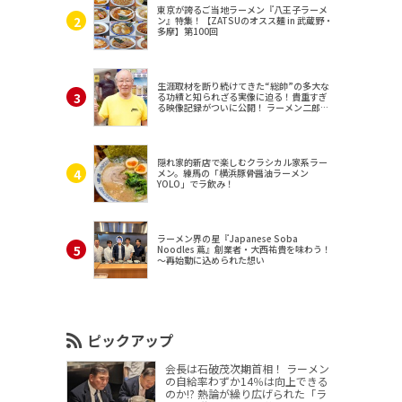
東京が誇るご当地ラーメン『八王子ラーメ
ン』特集！【ZATSUのオスス麺 in 武蔵野・
多摩】第100回
生涯取材を断り続けてきた“総帥”の多大な
る功績と知られざる実像に迫る！貴重すぎ
る映像記録がついに公開！ ラーメン二郎
（東京・三田）
隠れ家的新店で楽しむクラシカル家系ラー
メン。練馬の「横浜豚骨醤油ラーメン
YOLO」でラ飲み！
ラーメン界の星『Japanese Soba
Noodles 蔦』創業者・大西祐貴を味わう！
～再始動に込められた想い
ピックアップ
会長は石破茂次期首相！ ラーメン
の自給率わずか14％は向上できる
のか!? 熱論が繰り広げられた「ラ