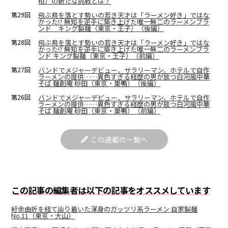
柏）の新たな挑戦とは？
第29回
飛ぶ鳥を落とす勢いの若き天才は「ラーメン好き」ではな
かった!? 無知を逆手に築き上げた唯一無二のラーメンブラ
ンド キング製麺（東京・王子）（後編）
第28回
飛ぶ鳥を落とす勢いの若き天才は「ラーメン好き」ではな
かった!? 無知を逆手に築き上げた唯一無二のラーメンブラ
ンド キング製麺（東京・王子）（前編）
第27回
バンドでメジャーデビュー、サラリーマン、ホテルで自作
ラーメンの提供……異色すぎる経歴の男が放つ白河風中華
そば 麺創庵 砂田（東京・巣鴨）（後編）
第26回
バンドでメジャーデビュー、サラリーマン、ホテルで自作
ラーメンの提供……異色すぎる経歴の男が放つ白河風中華
そば 麺創庵 砂田（東京・巣鴨）（前編）
この連載の一覧へ
この記事の編集者は以下の記事をオススメしています
紆余曲折を経て辿り着いた渾身のガッツリ系ラーメン 自家製麺
No.11（東京・大山）