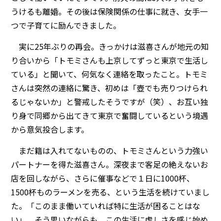
うけるも離婚。その後は保険関係の仕事に就き、女手一
つで子育てに励んできました。
実に25年ぶりの再会。きっかけは滋喜さんが地元の知
り合いから「トモミさんも上京してずっと東京で生活し
ている」と聞いて、何気なく連絡を取ったこと。トモミ
さんは突然の連絡に驚き、初めは「壺でも売りつけられ
るじゃないか」と警戒したそうですが（笑）、お互い独
り身で同郷から出てきて東京で奮闘しているという境遇
から意気投合します。
まだ籍は入れてないものの、トモミさんという力強い
パートナーを得た滋喜さん。深夜まで客足の絶えないお
店を回しながら、さらに催事などで１日に1000杯、
1500杯ものラーメンを売る、という生活を続けていまし
た。「このまま働いていれば特に生活が困ることはな
い」。そう思いながらも、この生活に虚しさを感じ始め