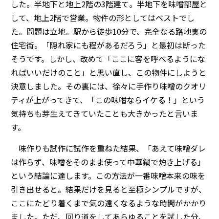
した。半地下と地上2階の3階建て。半地下を味噌部屋と
して、地上2階で営業。物件の形としてはベストでし
た。問題は立地。駅から徒歩10分で、完全なる路地裏の
住宅街。「隠れ家にも程があるだろう」と最初は断った
そうです。しかし、改めて「ここに客を呼べるようにな
ればいいだけのこと」と思い直し、この物件にしようと
決意しました。その裏には、徐々に手作り味噌のクオリ
ティが上がってきて、「この味噌ならイケる！」という
気持ちも芽生えてきていたことも大きかったと言いま
す。
味作りも試作に試作を重ねた結果、「あえて味噌ダレ
は作らず、味噌をそのまま使って中華鍋で灼き上げる」
という結論に達します。この方法が一番味噌本来の味を
引き出せると。結果だけを見ると至極シンプルですが、
ここにたどり着くまで気の遠くなるような時間がかかり
ました。ただ、回り道をしてあらゆることを試した分、