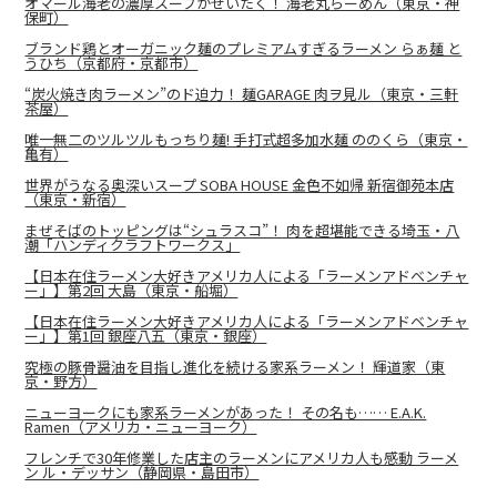
オマール海老の濃厚スープがぜいたく！ 海老丸らーめん（東京・神
保町）
ブランド鶏とオーガニック麺のプレミアムすぎるラーメン らぁ麺 と
うひち（京都府・京都市）
“炭火焼き肉ラーメン”のド迫力！ 麺GARAGE 肉ヲ見ル（東京・三軒
茶屋）
唯一無二のツルツルもっちり麺! 手打式超多加水麺 ののくら（東京・
亀有）
世界がうなる奥深いスープ SOBA HOUSE 金色不如帰 新宿御苑本店
（東京・新宿）
まぜそばのトッピングは“シュラスコ”！ 肉を超堪能できる埼玉・八
潮「ハンディクラフトワークス」
【日本在住ラーメン大好きアメリカ人による「ラーメンアドベンチャ
ー」】第2回 大島（東京・船堀）
【日本在住ラーメン大好きアメリカ人による「ラーメンアドベンチャ
ー」】第1回 銀座八五（東京・銀座）
究極の豚骨醤油を目指し進化を続ける家系ラーメン！ 輝道家（東
京・野方）
ニューヨークにも家系ラーメンがあった！ その名も…… E.A.K.
Ramen（アメリカ・ニューヨーク）
フレンチで30年修業した店主のラーメンにアメリカ人も感動 ラーメ
ン ル・デッサン（静岡県・島田市）