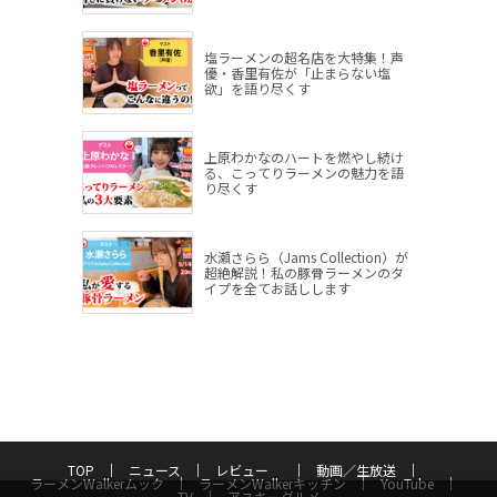
塩ラーメンの超名店を大特集！声
優・香里有佐が「止まらない塩
欲」を語り尽くす
上原わかなのハートを燃やし続け
る、こってりラーメンの魅力を語
り尽くす
水瀬さらら（Jams Collection）が
超絶解説！私の豚骨ラーメンのタ
イプを全てお話しします
TOP
ニュース
レビュー
動画／生放送
ラーメンWalkerムック
ラーメンWalkerキッチン
YouTube
TV
アスキーグルメ