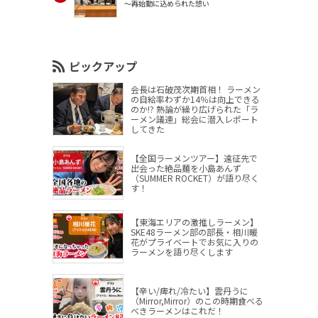
～再始動に込められた想い
ピックアップ
会長は石破茂次期首相！ ラーメン
の自給率わずか14％は向上できる
のか!? 熱論が繰り広げられた「ラ
ーメン議連」総会に潜入レポート
してきた
【全国ラーメンツアー】遠征先で
出会った絶品麺を小島あんず
（SUMMER ROCKET）が語り尽く
す！
【東海エリアの激推しラーメン】
SKE48ラーメン部の部長・相川暖
花がプライベートでお気に入りの
ラーメンを語り尽くします
【辛い/痺れ/冷たい】雲丹うに
（Mirror,Mirror）のこの時期食べる
べきラーメンはこれだ！