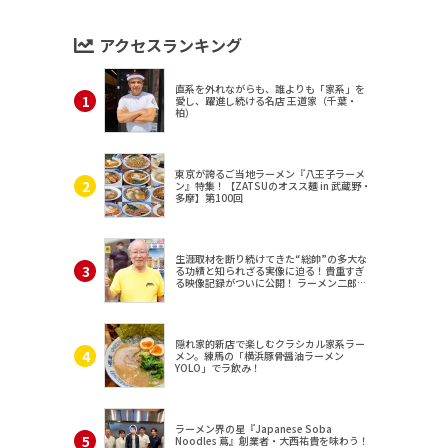
アクセスランキング
直系を外れながらも、誰よりも「家系」を
愛し、躍進し続ける名店 王道家（千葉・
柏）
東京が誇るご当地ラーメン『八王子ラーメ
ン』特集！【ZATSUのオスス麺 in 武蔵野・
多摩】第100回
生涯取材を断り続けてきた“総帥”の多大な
る功績と知られざる実像に迫る！貴重すぎ
る映像記録がついに公開！ ラーメン二郎
（東京・三田）
隠れ家的新店で楽しむクラシカル家系ラー
メン。練馬の「横浜豚骨醤油ラーメン
YOLO」でラ飲み！
ラーメン界の星『Japanese Soba
Noodles 蔦』創業者・大西祐貴を味わう！