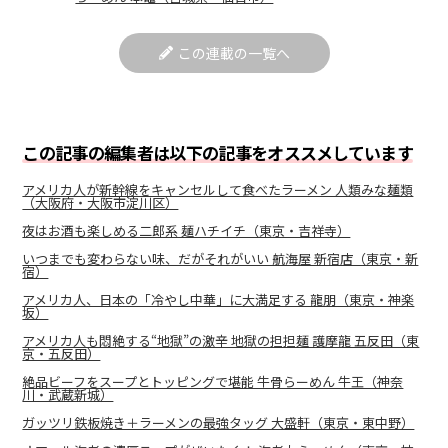
この連載の一覧へ
この記事の編集者は以下の記事をオススメしています
アメリカ人が新幹線をキャンセルして食べたラーメン 人類みな麺類
（大阪府・大阪市淀川区）
夜はお酒も楽しめる二郎系 麺ハチイチ（東京・吉祥寺）
いつまでも変わらない味、だがそれがいい 航海屋 新宿店（東京・新
宿）
アメリカ人、日本の「冷やし中華」に大満足する 龍朋（東京・神楽
坂）
アメリカ人も悶絶する“地獄”の激辛 地獄の担担麺 護摩龍 五反田（東
京・五反田）
絶品ビーフをスープとトッピングで堪能 牛骨らーめん 牛王（神奈
川・武蔵新城）
ガッツリ鉄板焼き＋ラーメンの最強タッグ 大盛軒（東京・東中野）