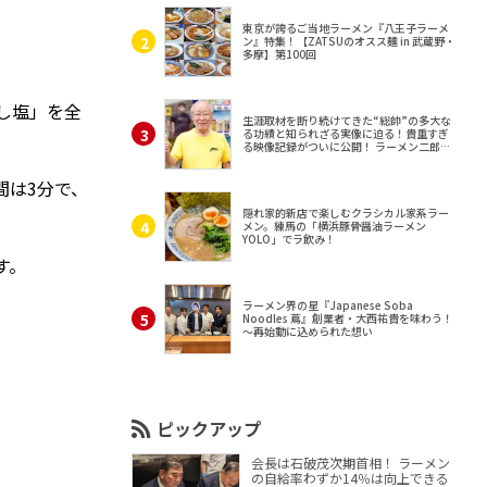
東京が誇るご当地ラーメン『八王子ラーメ
ン』特集！【ZATSUのオスス麺 in 武蔵野・
多摩】第100回
し塩」を全
生涯取材を断り続けてきた“総帥”の多大な
る功績と知られざる実像に迫る！貴重すぎ
る映像記録がついに公開！ ラーメン二郎
（東京・三田）
間は3分で、
隠れ家的新店で楽しむクラシカル家系ラー
メン。練馬の「横浜豚骨醤油ラーメン
YOLO」でラ飲み！
す。
ラーメン界の星『Japanese Soba
Noodles 蔦』創業者・大西祐貴を味わう！
～再始動に込められた想い
ピックアップ
会長は石破茂次期首相！ ラーメン
の自給率わずか14％は向上できる