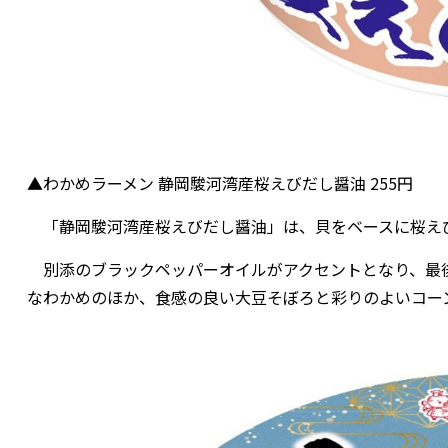
▲わかめラーメン 静岡駿河湾産桜えびだし醤油 255円
「静岡駿河湾産桜えびだし醤油」は、貝をベースに桜え
別添のブラックペッパーオイルがアクセントとなり、最
なわかめのほか、食感の良い大豆そぼろと彩りのよいコー