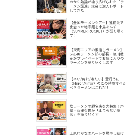
のか!? 熱論が繰り広げられた「ラ
ーメン議連」総会に潜入レポート
してきた
【全国ラーメンツアー】遠征先で
出会った絶品麺を小島あんず
（SUMMER ROCKET）が語り尽く
す！
【東海エリアの激推しラーメン】
SKE48ラーメン部の部長・相川暖
花がプライベートでお気に入りの
ラーメンを語り尽くします
【辛い/痺れ/冷たい】雲丹うに
（Mirror,Mirror）のこの時期食べる
べきラーメンはこれだ！
塩ラーメンの超名店を大特集！声
優・香里有佐が「止まらない塩
欲」を語り尽くす
上原わかなのハートを燃やし続け