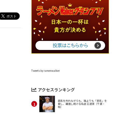
Tweets by ramenwalker
アクセスランキング
直系を外れながらも、誰よりも「家系」を
愛し、躍進し続ける名店 王道家（千葉・
柏）