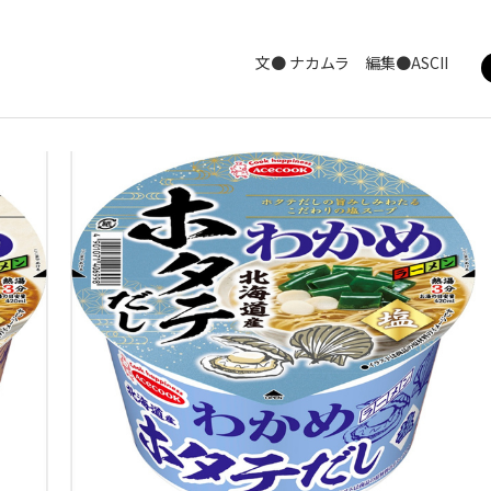
文● ナカムラ 編集●ASCII