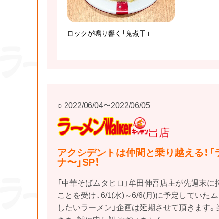
ロックが鳴り響く「鬼煮干」
2022/06/04〜2022/06/05
ラーメンWalkerキ
ッチン
出店
アクシデントは仲間と乗り越える！「
ナ〜」SP！
「中華そばムタヒロ」牟田伸吾店主が先週末に
ことを受け、6/1(水)～6/6(月)に予定してい
したいラーメン」企画は延期させて頂きます。