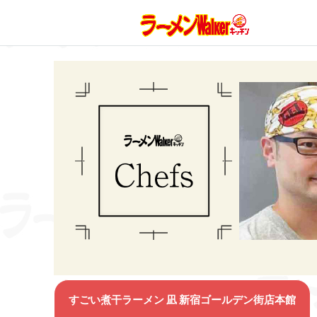
すごい煮干ラーメン 凪 新宿ゴールデン街店本館