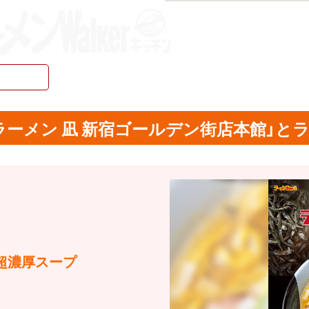
ーメン 凪 新宿ゴールデン街店本館」とラー
超濃厚スープ