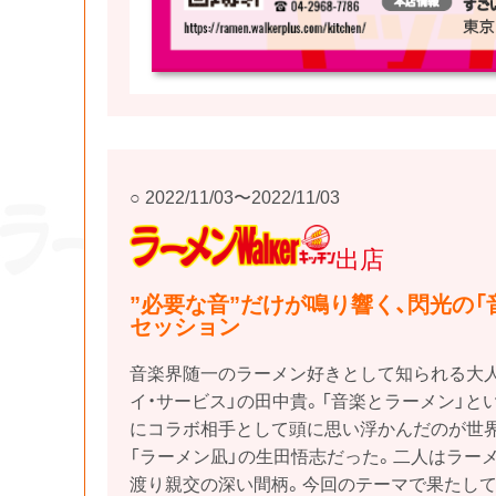
2022/11/03〜2022/11/03
ラーメンWalkerキ
ッチン
出店
”必要な音”だけが鳴り響く、閃光の「
セッション
音楽界随一のラーメン好きとして知られる大
イ・サービス」の田中貴。「音楽とラーメン」と
にコラボ相手として頭に思い浮かんだのが世界
「ラーメン凪」の生田悟志だった。二人はラー
渡り親交の深い間柄。今回のテーマで果たし