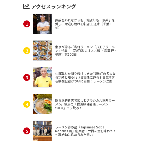
アクセスランキング
直系を外れながらも、誰よりも「家系」を
愛し、躍進し続ける名店 王道家（千葉・
柏）
東京が誇るご当地ラーメン『八王子ラーメ
ン』特集！【ZATSUのオスス麺 in 武蔵野・
多摩】第100回
生涯取材を断り続けてきた“総帥”の多大な
る功績と知られざる実像に迫る！貴重すぎ
る映像記録がついに公開！ ラーメン二郎
（東京・三田）
隠れ家的新店で楽しむクラシカル家系ラー
メン。練馬の「横浜豚骨醤油ラーメン
YOLO」でラ飲み！
ラーメン界の星『Japanese Soba
Noodles 蔦』創業者・大西祐貴を味わう！
～再始動に込められた想い