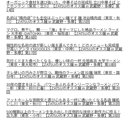
オーガニック食材を選び抜いた、中華そばの完成形 立川中華そば と
とホンテン（東京・立川）【ZATSUのオスス麺 in 武蔵野・多摩】第
14回
名前は“精肉店”でも主役はぶっとい麺です 麺 池谷精肉店（東京・秋
川）【ZATSUのオスス麺 in 武蔵野・多摩】第15回
マグロ、煮干し、鯛……「海」をテーマにした絶品ラーメン ラーメ
ン 大冬樹 -DAITOHKI-（東京・桜街道）【ZATSUのオスス麺 in 武蔵
野・多摩】第16回
個性的な名前の店が新しい風を運んできた！ どのメニューも完成度
が高い アンタイNOODLES（東京・中神）【ZATSUのオスス麺 in 武蔵
野・多摩】第17回
気付くとまた食べたくなる、優しい味の一杯 元祖長浜 大学ラーメン
（東京・東大和市）【ZATSUのオスス麺 in 武蔵野・多摩】第18回
タレ使いの巧みさが際立つ、期待のラーメン店 拉麺 瑞笑（東京・国
分寺）【ZATSUのオスス麺 in 武蔵野・多摩】第19回
30年の歴史をほこる、パワーあふれるオンリーワンなラーメン パワ
ー軒（東京・砂川七番）【ZATSUのオスス麺 in 武蔵野・多摩】第20
回
アットホームな雰囲気と遊び心もある一杯に通いたくなる名店 麺処
いし川（東京・秋川）【ZATSUのオスス麺 in 武蔵野・多摩】第21回
500種類以上のラーメンを生み出した圧倒的な技術と創作力に唸る！
㐂九家（東京・小作）【ZATSUのオスス麺 in 武蔵野・多摩】第23回