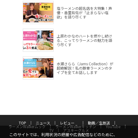
塩ラーメンの超名店を大特集！声
優・香里有佐が「止まらない塩
欲」を語り尽くす
上原わかなのハートを燃やし続け
る、こってりラーメンの魅力を語
り尽くす
水瀬さらら（Jams Collection）が
超絶解説！私の豚骨ラーメンのタ
イプを全てお話しします
TOP
ニュース
レビュー
動画／生放送
ラーメンWalkerムック
ラーメンWalkerキッチン
YouTube
TV
アスキーグルメ
このサイトでは、利用状況の把握や広告配信などのために、