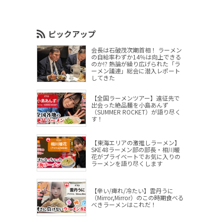
ピックアップ
会長は石破茂次期首相！ ラーメン
の自給率わずか14％は向上できる
のか!? 熱論が繰り広げられた「ラ
ーメン議連」総会に潜入レポート
してきた
【全国ラーメンツアー】遠征先で
出会った絶品麺を小島あんず
（SUMMER ROCKET）が語り尽く
す！
【東海エリアの激推しラーメン】
SKE48ラーメン部の部長・相川暖
花がプライベートでお気に入りの
ラーメンを語り尽くします
【辛い/痺れ/冷たい】雲丹うに
（Mirror,Mirror）のこの時期食べる
べきラーメンはこれだ！