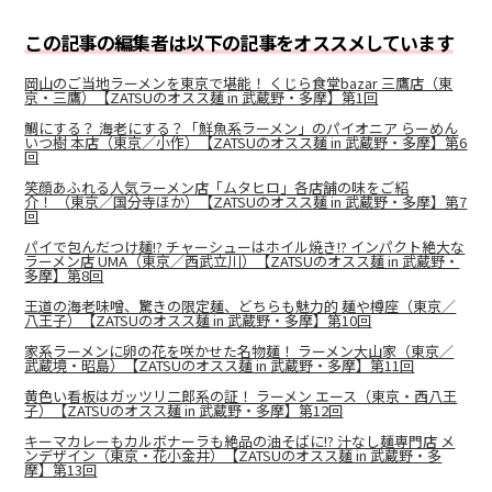
この記事の編集者は以下の記事をオススメしています
岡山のご当地ラーメンを東京で堪能！ くじら食堂bazar 三鷹店（東
京・三鷹）【ZATSUのオスス麺 in 武蔵野・多摩】第1回
鯛にする？ 海老にする？「鮮魚系ラーメン」のパイオニア らーめん
いつ樹 本店（東京／小作）【ZATSUのオスス麺 in 武蔵野・多摩】第6
回
笑顔あふれる人気ラーメン店「ムタヒロ」各店舗の味をご紹
介！ （東京／国分寺ほか）【ZATSUのオスス麺 in 武蔵野・多摩】第7
回
パイで包んだつけ麺!? チャーシューはホイル焼き!? インパクト絶大な
ラーメン店 UMA（東京／西武立川）【ZATSUのオスス麺 in 武蔵野・
多摩】第8回
王道の海老味噌、驚きの限定麺、どちらも魅力的 麺や樽座（東京／
八王子）【ZATSUのオスス麺 in 武蔵野・多摩】第10回
家系ラーメンに卵の花を咲かせた名物麺！ ラーメン大山家（東京／
武蔵境・昭島）【ZATSUのオスス麺 in 武蔵野・多摩】第11回
黄色い看板はガッツリ二郎系の証！ ラーメン エース（東京・西八王
子）【ZATSUのオスス麺 in 武蔵野・多摩】第12回
キーマカレーもカルボナーラも絶品の油そばに!? 汁なし麺専門店 メ
ンデザイン（東京・花小金井）【ZATSUのオスス麺 in 武蔵野・多
摩】第13回