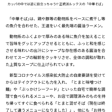
カッパの中では逆に目立っちゃう!? 正統派ルックスの「中華そば」
｢中華そば｣は、鶏や豚等の動物系をベースに煮干し等
の魚介を合わせた、王道をいく最先端の醤油ラーメン。
動物系のふくよかで厚みのある味に魚介を加えること
で旨味をグッとアップさせるとともに、ふっと和を感じ
させる味わいの出汁にシャープな存在感のある醤油を合
わせてスープの輪郭をクッキリさせ、全体の調和が取れ
た上質なスープに仕上げられています。
新型コロナウイルス感染拡大防止の自粛要請を受けて
からはテイクアウトにも力を入れ、「とまと味噌つけ
麺」や「ぶっかけシーフード」といった自宅で簡単な調
理で食べられるメニューや、お店で調理済みのものを持
ち帰ってすぐに食べられる「とまと混ぜそば（現在は終
了して違うメニューになりました）」、他にも「お持ち