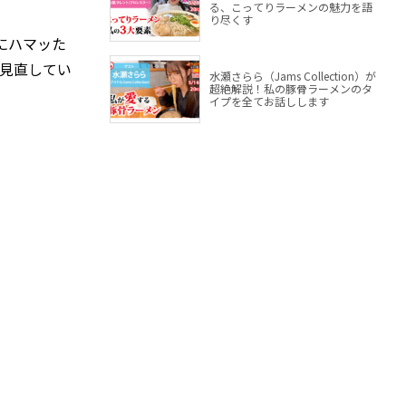
る、こってりラーメンの魅力を語
り尽くす
にハマッた
を見直してい
水瀬さらら（Jams Collection）が
超絶解説！私の豚骨ラーメンのタ
イプを全てお話しします