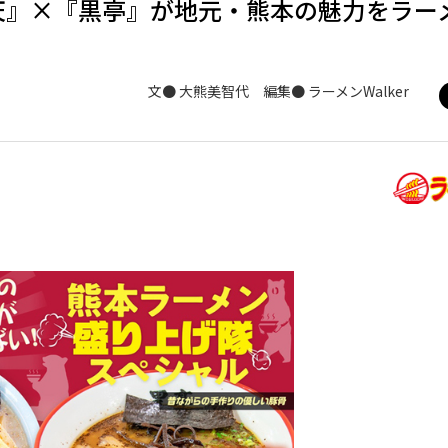
天』×『黒亭』が地元・熊本の魅力をラー
文● 大熊美智代 編集● ラーメンWalker