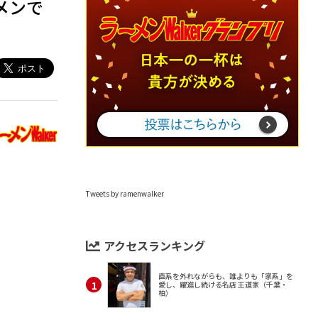
メンで
Tweets by ramenwalker
アクセスランキング
直系を外れながらも、誰よりも「家系」を
愛し、躍進し続ける名店 王道家（千葉・
柏）