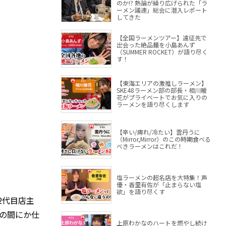
のか!? 熱論が繰り広げられた「ラ
ーメン議連」総会に潜入レポート
してきた
【全国ラーメンツアー】遠征先で
出会った絶品麺を小島あんず
（SUMMER ROCKET）が語り尽く
す！
【東海エリアの激推しラーメン】
SKE48ラーメン部の部長・相川暖
花がプライベートでお気に入りの
ラーメンを語り尽くします
【辛い/痺れ/冷たい】雲丹うに
（Mirror,Mirror）のこの時期食べる
べきラーメンはこれだ！
塩ラーメンの超名店を大特集！声
優・香里有佐が「止まらない塩
欲」を語り尽くす
2代目店主
つの間にか仕
上原わかなのハートを燃やし続け