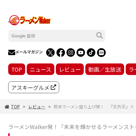
メールマガジン
TOP
ニュース
レビュー
動画／生放送
ラ
アスキーグルメ
TOP
レビュー
熊本ラーメン盛り上げ隊！ 『天外天』×
ラーメンWalker発！「未来を輝かせるラーメンスト