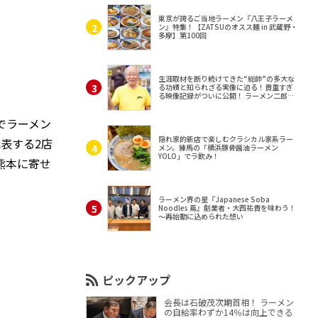
東京が誇るご当地ラーメン『八王子ラーメ
ン』特集！【ZATSUのオスス麺 in 武蔵野・
多摩】第100回
生涯取材を断り続けてきた“総帥”の多大な
る功績と知られざる実像に迫る！貴重すぎ
る映像記録がついに公開！ ラーメン二郎
（東京・三田）
でラーメン
隠れ家的新店で楽しむクラシカル家系ラー
代表する2店
メン。練馬の「横浜豚骨醤油ラーメン
YOLO」でラ飲み！
熊本に寄せ
ラーメン界の星『Japanese Soba
Noodles 蔦』創業者・大西祐貴を味わう！
～再始動に込められた想い
ピックアップ
会長は石破茂次期首相！ ラーメン
の自給率わずか14％は向上できる