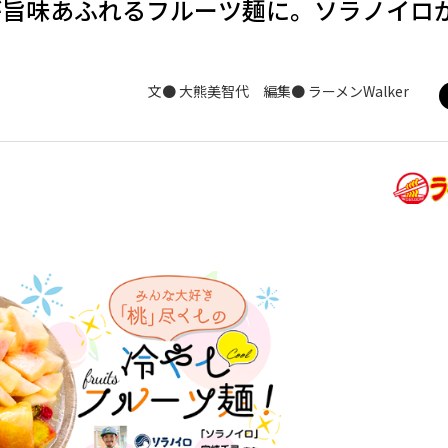
が旨味あふれるフルーツ麺に。ソラノイロ
文● 大熊美智代 編集● ラーメンWalker