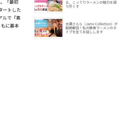
た。「最初
る、こってりラーメンの魅力を語
り尽くす
タートした
アルで『素
水瀬さらら（Jams Collection）が
ともに基本
超絶解説！私の豚骨ラーメンのタ
イプを全てお話しします