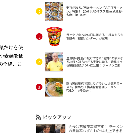
東京が誇るご当地ラーメン『八王子ラーメ
ン』特集！【ZATSUのオスス麺 in 武蔵野・
多摩】第100回
ガッツリ食べたい日に刺さる！ 極太もちも
ち麺の「麺欲ハンター」が登場
野菜だけを使
小麦麺を使
生涯取材を断り続けてきた“総帥”の多大な
る功績と知られざる実像に迫る！貴重すぎ
の全貌、こ
る映像記録がついに公開！ ラーメン二郎
（東京・三田）
隠れ家的新店で楽しむクラシカル家系ラー
メン。練馬の「横浜豚骨醤油ラーメン
YOLO」でラ飲み！
ピックアップ
会長は石破茂次期首相！ ラーメン
の自給率わずか14％は向上できる