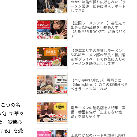
のか!? 熱論が繰り広げられた「ラ
ーメン議連」総会に潜入レポート
してきた
【全国ラーメンツアー】遠征先で
出会った絶品麺を小島あんず
（SUMMER ROCKET）が語り尽く
す！
【東海エリアの激推しラーメン】
SKE48ラーメン部の部長・相川暖
花がプライベートでお気に入りの
ラーメンを語り尽くします
【辛い/痺れ/冷たい】雲丹うに
（Mirror,Mirror）のこの時期食べる
べきラーメンはこれだ！
んこつの名
塩ラーメンの超名店を大特集！声
優・香里有佐が「止まらない塩
ソバ」で華々
欲」を語り尽くす
た。般若心
ける」を受
上原わかなのハートを燃やし続け