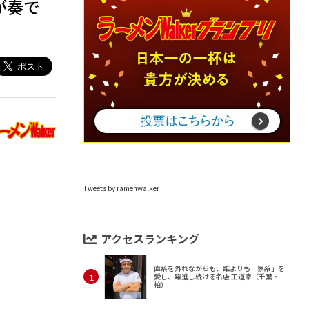
が奏で
Tweets by ramenwalker
アクセスランキング
直系を外れながらも、誰よりも「家系」を
愛し、躍進し続ける名店 王道家（千葉・
柏）