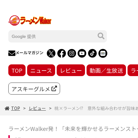
メールマガジン
TOP
ニュース
レビュー
動画／生放送
ラ
アスキーグルメ
TOP
レビュー
桃×ラーメン!? 意外な組み合わせが旨
ラーメンWalker発！「未来を輝かせるラーメンスト