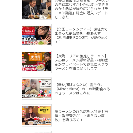
会長は石破茂次期首相！ ラーメン
の自給率わずか14％は向上できる
のか!? 熱論が繰り広げられた「ラ
ーメン議連」総会に潜入レポート
してきた
【全国ラーメンツアー】遠征先で
出会った絶品麺を小島あんず
（SUMMER ROCKET）が語り尽く
す！
【東海エリアの激推しラーメン】
SKE48ラーメン部の部長・相川暖
花がプライベートでお気に入りの
ラーメンを語り尽くします
【辛い/痺れ/冷たい】雲丹うに
（Mirror,Mirror）のこの時期食べる
べきラーメンはこれだ！
塩ラーメンの超名店を大特集！声
優・香里有佐が「止まらない塩
欲」を語り尽くす