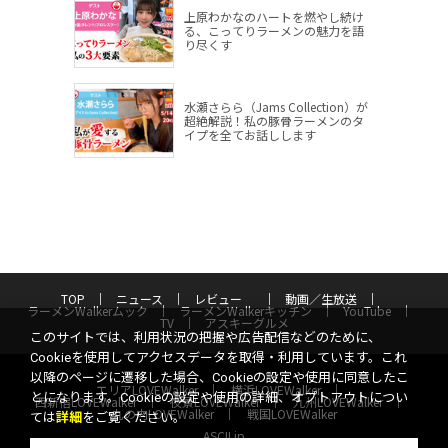
上原わかなのハートを燃やし続け
る、こってりラーメンの魅力を語
り尽くす
水瀬さらら（Jams Collection）が
超絶解説！私の豚骨ラーメンのタ
イプを全てお話しします
TOP
ニュース
レビュー
動画／生放送
ラーメンWalkerムック
ラーメンWalkerキッチン
YouTube
TV
アスキーグルメ
このサイトでは、利用状況の把握や広告配信などのために、
Cookieを使用してアクセスデータを取得・利用しています。これ
以降のページに遷移した場合、Cookieの設定や使用に同意したこ
エリアLOVEWalker
横浜LOVEWalker
とになります。Cookieの設定や使用の詳細、オプトアウトについ
西新宿LOVEWalker
夜景LOVEWalker
九州LOVEWalker
丸の内LOVEWalker
戦国LOVEWalker
ては
詳細
をご覧ください。
ASCII.jp