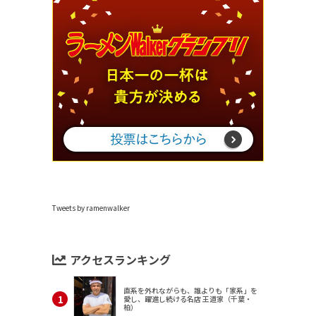
Tweets by ramenwalker
アクセスランキング
直系を外れながらも、誰よりも「家系」を
愛し、躍進し続ける名店 王道家（千葉・
柏）