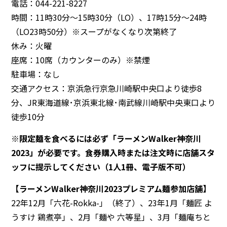
電話：044-221-8227
時間：11時30分～15時30分（LO）、17時15分～24時
（LO23時50分）※スープがなくなり次第終了
休み：火曜
座席：10席（カウンターのみ）※禁煙
駐車場：なし
交通アクセス：京浜急行京急川崎駅中央口より徒歩8
分、JR東海道線･京浜東北線･南武線川崎駅中央東口より
徒歩10分
※限定麺を食べるには必ず「ラーメンWalker神奈川
2023」が必要です。食券購入時または注文時に店舗スタ
ッフに提示してください（1人1冊、電子版不可）
【ラーメンWalker神奈川2023プレミアム麺参加店舗】
22年12月「六花-Rokka-」（終了）、23年1月「麺匠 よ
うすけ 鶏煮亭」、2月「麺や 六等星」、3月「麺庵ちと