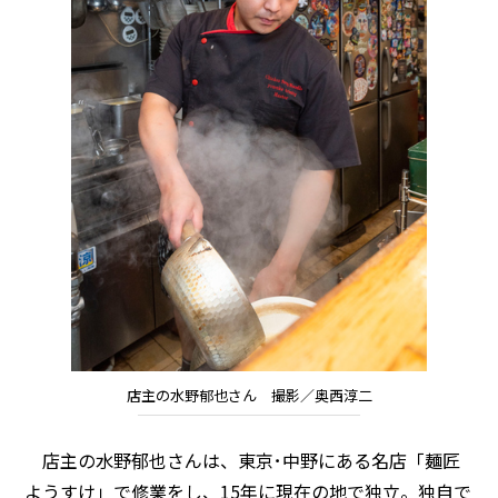
店主の水野郁也さん 撮影／奥西淳二
店主の水野郁也さんは、東京･中野にある名店「麺匠
ようすけ」で修業をし、15年に現在の地で独立。独自で