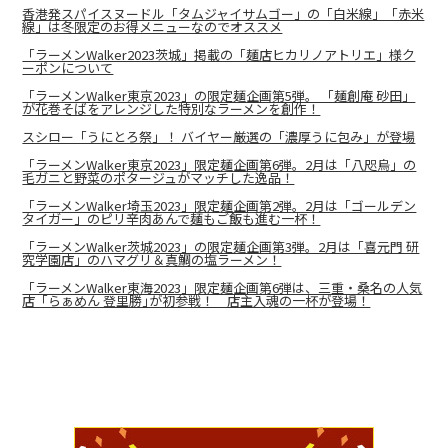
香港発スパイスヌードル「タムジャイサムゴー」の「白米線」「赤米
線」は冬限定のお得メニューなのでオススメ
「ラーメンWalker2023茨城」掲載の「麺店ヒカリノアトリエ」様ク
ーポンについて
「ラーメンWalker東京2023」の限定麺企画第5弾。 「麺創庵 砂田」
が花巻そばをアレンジした特別なラーメンを創作！
スシロー「うにとろ祭」！ バイヤー厳選の「濃厚うに包み」が登場
「ラーメンWalker東京2023」限定麺企画第6弾。2月は「八咫烏」の
毛ガニと野菜のポタージュがマッチした逸品！
「ラーメンWalker埼玉2023」限定麺企画第2弾。2月は「ゴールデン
タイガー」のピリ辛肉あんで麺もご飯も進む一杯！
「ラーメンWalker茨城2023」の限定麺企画第3弾。2月は「喜元門 研
究学園店」のハマグリ＆真鯛の塩ラーメン！
「ラーメンWalker東海2023」限定麺企画第6弾は、三重・桑名の人気
店「らぁめん 登里勝｣が初参戦！ 店主入魂の一杯が登場！