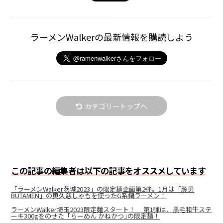
ラーメンWalkerの最新情報を購読しよう
カテゴリートップへ
この記事の編集者は以下の記事をオススメしています
「ラーメンWalker茨城2023」の限定麺企画第2弾。1月は「豚男
BUTAMEN」の奥久慈しゃもを使ったG系鍋ラーメン！
ラーメンWalker埼玉2023限定麺スタート！ 第1弾は、黒毛和牛ステ
ーキ300gをのせた「らーめん かねかつ｣の限定麺！