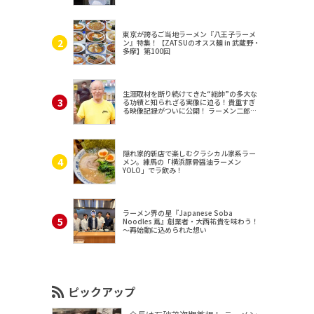
東京が誇るご当地ラーメン『八王子ラーメ
ン』特集！【ZATSUのオスス麺 in 武蔵野・
多摩】第100回
生涯取材を断り続けてきた“総帥”の多大な
る功績と知られざる実像に迫る！貴重すぎ
る映像記録がついに公開！ ラーメン二郎
（東京・三田）
隠れ家的新店で楽しむクラシカル家系ラー
メン。練馬の「横浜豚骨醤油ラーメン
YOLO」でラ飲み！
ラーメン界の星『Japanese Soba
Noodles 蔦』創業者・大西祐貴を味わう！
～再始動に込められた想い
ピックアップ