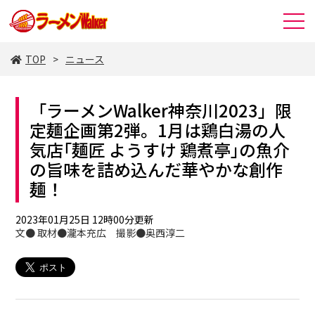
TOP
ニュース
「ラーメンWalker神奈川2023」限
定麺企画第2弾。1月は鶏白湯の人
気店｢麺匠 ようすけ 鶏煮亭｣の魚介
の旨味を詰め込んだ華やかな創作
麺！
2023年01月25日 12時00分更新
文● 取材●瀧本充広 撮影●奥西淳二