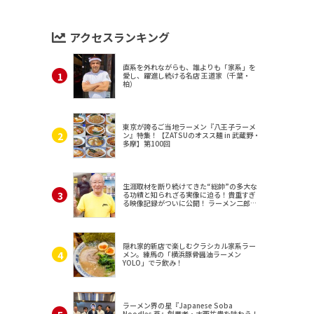
アクセスランキング
直系を外れながらも、誰よりも「家系」を
愛し、躍進し続ける名店 王道家（千葉・
柏）
東京が誇るご当地ラーメン『八王子ラーメ
ン』特集！【ZATSUのオスス麺 in 武蔵野・
多摩】第100回
生涯取材を断り続けてきた“総帥”の多大な
る功績と知られざる実像に迫る！貴重すぎ
る映像記録がついに公開！ ラーメン二郎
（東京・三田）
隠れ家的新店で楽しむクラシカル家系ラー
メン。練馬の「横浜豚骨醤油ラーメン
YOLO」でラ飲み！
ラーメン界の星『Japanese Soba
Noodles 蔦』創業者・大西祐貴を味わう！