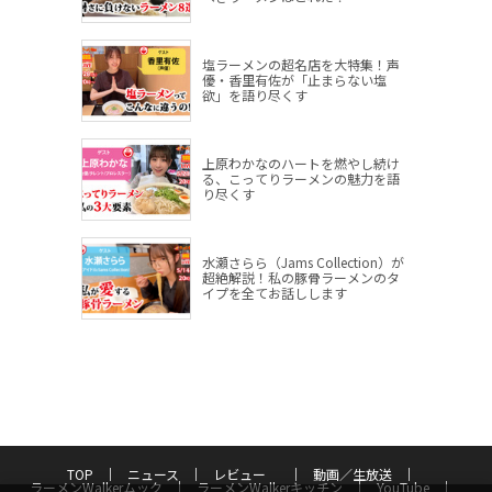
塩ラーメンの超名店を大特集！声
優・香里有佐が「止まらない塩
欲」を語り尽くす
上原わかなのハートを燃やし続け
る、こってりラーメンの魅力を語
り尽くす
水瀬さらら（Jams Collection）が
超絶解説！私の豚骨ラーメンのタ
イプを全てお話しします
TOP
ニュース
レビュー
動画／生放送
ラーメンWalkerムック
ラーメンWalkerキッチン
YouTube