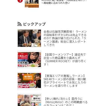
～再始動に込められた想い
ピックアップ
会長は石破茂次期首相！ ラーメン
の自給率わずか14％は向上できる
のか!? 熱論が繰り広げられた「ラ
ーメン議連」総会に潜入レポート
してきた
【全国ラーメンツアー】遠征先で
出会った絶品麺を小島あんず
（SUMMER ROCKET）が語り尽く
す！
【東海エリアの激推しラーメン】
SKE48ラーメン部の部長・相川暖
花がプライベートでお気に入りの
ラーメンを語り尽くします
【辛い/痺れ/冷たい】雲丹うに
（Mirror,Mirror）のこの時期食べる
べきラーメンはこれだ！