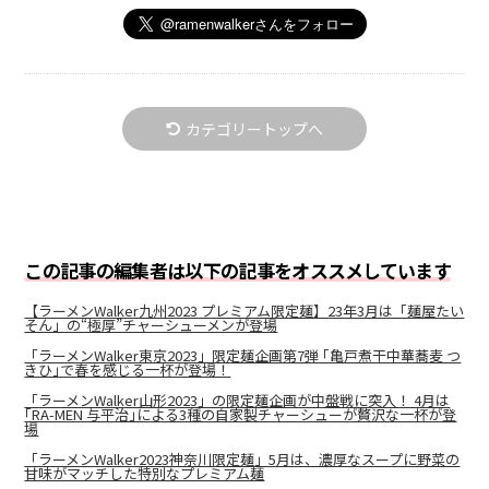
カテゴリートップへ
この記事の編集者は以下の記事をオススメしています
【ラーメンWalker九州2023 プレミアム限定麺】23年3月は「麺屋たい
そん」の“極厚”チャーシューメンが登場
「ラーメンWalker東京2023」限定麺企画第7弾 ｢亀戸煮干中華蕎麦 つ
きひ｣で春を感じる一杯が登場！
「ラーメンWalker山形2023」の限定麺企画が中盤戦に突入！ 4月は
｢RA-MEN 与平治｣による3種の自家製チャーシューが贅沢な一杯が登
場
「ラーメンWalker2023神奈川限定麺」5月は、濃厚なスープに野菜の
甘味がマッチした特別なプレミアム麺