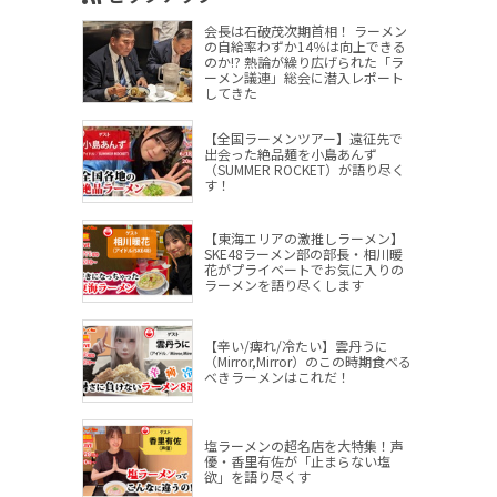
会長は石破茂次期首相！ ラーメン
の自給率わずか14％は向上できる
のか!? 熱論が繰り広げられた「ラ
ーメン議連」総会に潜入レポート
してきた
【全国ラーメンツアー】遠征先で
出会った絶品麺を小島あんず
（SUMMER ROCKET）が語り尽く
す！
【東海エリアの激推しラーメン】
SKE48ラーメン部の部長・相川暖
花がプライベートでお気に入りの
ラーメンを語り尽くします
【辛い/痺れ/冷たい】雲丹うに
（Mirror,Mirror）のこの時期食べる
べきラーメンはこれだ！
塩ラーメンの超名店を大特集！声
優・香里有佐が「止まらない塩
欲」を語り尽くす