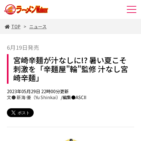
TOP
ニュース
6月19日発売
宮崎辛麺が汁なしに!? 暑い夏こそ
刺激を「辛麺屋"輪"監修 汁なし宮
崎辛麺」
2023年05月29日 22時00分更新
文●
新海 優（Yu Shinkai）
/編集●ASCII