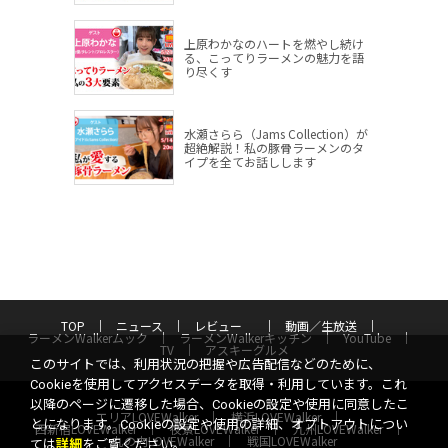
上原わかなのハートを燃やし続け
る、こってりラーメンの魅力を語
り尽くす
水瀬さらら（Jams Collection）が
超絶解説！私の豚骨ラーメンのタ
イプを全てお話しします
TOP
ニュース
レビュー
動画／生放送
ラーメンWalkerムック
ラーメンWalkerキッチン
YouTube
TV
アスキーグルメ
このサイトでは、利用状況の把握や広告配信などのために、
Cookieを使用してアクセスデータを取得・利用しています。これ
以降のページに遷移した場合、Cookieの設定や使用に同意したこ
エリアLOVEWalker
横浜LOVEWalker
とになります。Cookieの設定や使用の詳細、オプトアウトについ
西新宿LOVEWalker
夜景LOVEWalker
九州LOVEWalker
丸の内LOVEWalker
戦国LOVEWalker
ては
詳細
をご覧ください。