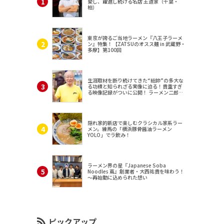
愛し、躍進し続ける名店 王道家（千葉・
柏）
東京が誇るご当地ラーメン『八王子ラーメ
ン』特集！【ZATSUのオスス麺 in 武蔵野・
多摩】第100回
生涯取材を断り続けてきた“総帥”の多大な
る功績と知られざる実像に迫る！貴重すぎ
る映像記録がついに公開！ ラーメン二郎
（東京・三田）
隠れ家的新店で楽しむクラシカル家系ラー
メン。練馬の「横浜豚骨醤油ラーメン
YOLO」でラ飲み！
ラーメン界の星『Japanese Soba
Noodles 蔦』創業者・大西祐貴を味わう！
～再始動に込められた想い
ピックアップ