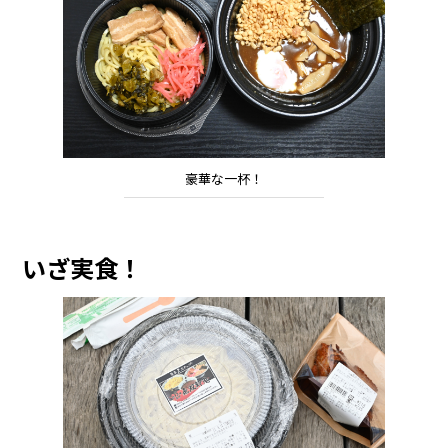
豪華な一杯！
いざ実食！