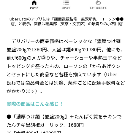
Uber Eatsのアプリには「麺屋武蔵監修 無双新免 ローソン●●
店」と表示。画像は編集部（東京・文京区）の最寄りの小石川店
デリバリーの商品価格はベーシックな「濃厚つけ麺」
並盛200gで1380円、大盛は麺400gで1780円。他にも、
麺が600gのメガ盛りや、チャーシューや半熟玉子など
トッピングを盛ったもの、ローソンの「からあげクン」
とセットにした商品など各種を揃えています（Uber
Eatsでは商品料金とは別途、条件ごとに配達手数料など
がかかります）。
実際の商品はこんな感じ！
●「濃厚つけ麺【並盛200g】＋たんぱく質をチキンで
たんチキ黒胡椒ガーリック」1688円