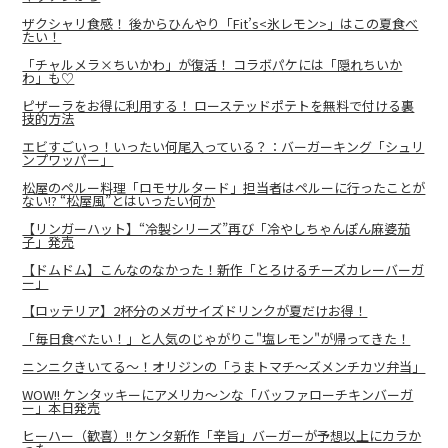
ザクシャリ食感！ 後からひんやり「Fit’s<氷レモン>」はこの夏食べ
たい！
「チャルメラ×ちいかわ」が復活！ コラボパケには「隠れちいか
わ」も♡
ピザーラをお得に利用する！ ローステッドポテトを無料で付ける裏
技的方法
エビすごいっ！いったい何尾入っている？：バーガーキング「シュリ
ンプワッパー」
松屋のペルー料理「ロモサルタード」担当者はペルーに行ったことが
ない!? “松屋風”とはいったい何か
【リンガーハット】“冷製シリーズ”再び「冷やしちゃんぽん麻婆茄
子」発売
【ドムドム】こんなのなかった！新作「とろけるチーズカレーバーガ
ー」
【ロッテリア】2杯分のメガサイズドリンクが夏だけお得！
「毎日食べたい！」と人気のじゃがりこ"塩レモン"が帰ってきた！
ニンニクきいてる〜！オリジンの「うまトマチ～ズメンチカツ弁当」
WOW!! ケンタッキーにアメリカ～ンな「バッファローチキンバーガ
ー」本日発売
ヒーハー（歓喜）!! ケンタ新作「辛旨」バーガーが予想以上にカラか