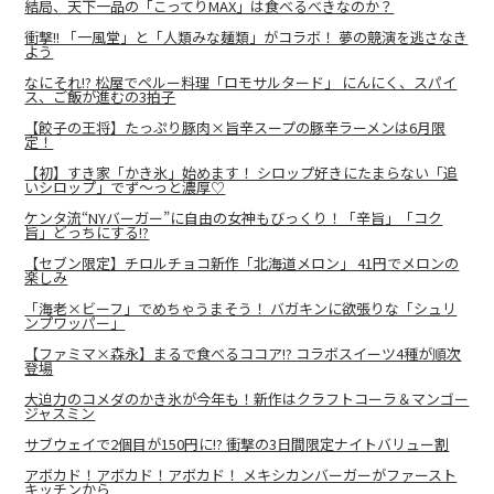
結局、天下一品の「こってりMAX」は食べるべきなのか？
衝撃!! 「一風堂」と「人類みな麺類」がコラボ！ 夢の競演を逃さなき
よう
なにそれ!? 松屋でペルー料理「ロモサルタード」 にんにく、スパイ
ス、ご飯が進むの3拍子
【餃子の王将】たっぷり豚肉×旨辛スープの豚辛ラーメンは6月限
定！
【初】すき家「かき氷」始めます！ シロップ好きにたまらない「追
いシロップ」でず〜っと濃厚♡
ケンタ流“NYバーガー”に自由の女神もびっくり！「辛旨」「コク
旨」どっちにする!?
【セブン限定】チロルチョコ新作「北海道メロン」 41円でメロンの
楽しみ
「海老×ビーフ」でめちゃうまそう！ バガキンに欲張りな「シュリ
ンプワッパー」
【ファミマ×森永】まるで食べるココア!? コラボスイーツ4種が順次
登場
大迫力のコメダのかき氷が今年も！新作はクラフトコーラ＆マンゴー
ジャスミン
サブウェイで2個目が150円に!? 衝撃の3日間限定ナイトバリュー割
アボカド！アボカド！アボカド！ メキシカンバーガーがファースト
キッチンから