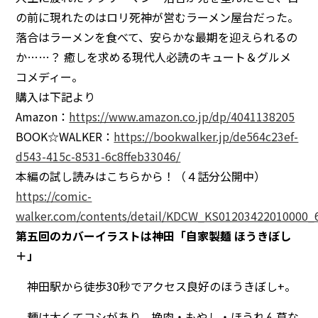
の前に現れたのはロリ死神が営むラーメン屋台だった。
落合はラーメンを食べて、安らかな最期を迎えられるの
か……？ 癒しを求める現代人必読のキュート＆グルメ
コメディー。
購入は下記より
Amazon：
https://www.amazon.co.jp/dp/4041138205
BOOK☆WALKER：
https://bookwalker.jp/de564c23ef-
d543-415c-8531-6c8ffeb33046/
本編の試し読みはこちらから！（４話分公開中）
https://comic-
walker.com/contents/detail/KDCW_KS01203422010000_
第五回のカバーイラストは神田「自家製麺 ほうきぼし
＋」
神田駅から徒歩30秒でアクセス良好のほうきぼし+。
麺は太くてコシがあり、挽肉・もやし・ほうれん草な