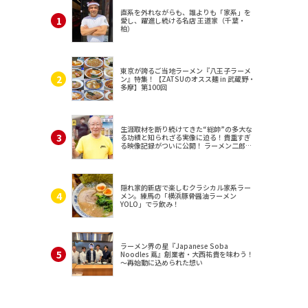
直系を外れながらも、誰よりも「家系」を
愛し、躍進し続ける名店 王道家（千葉・
柏）
東京が誇るご当地ラーメン『八王子ラーメ
ン』特集！【ZATSUのオスス麺 in 武蔵野・
多摩】第100回
生涯取材を断り続けてきた“総帥”の多大な
る功績と知られざる実像に迫る！貴重すぎ
る映像記録がついに公開！ ラーメン二郎
（東京・三田）
隠れ家的新店で楽しむクラシカル家系ラー
メン。練馬の「横浜豚骨醤油ラーメン
YOLO」でラ飲み！
ラーメン界の星『Japanese Soba
Noodles 蔦』創業者・大西祐貴を味わう！
～再始動に込められた想い