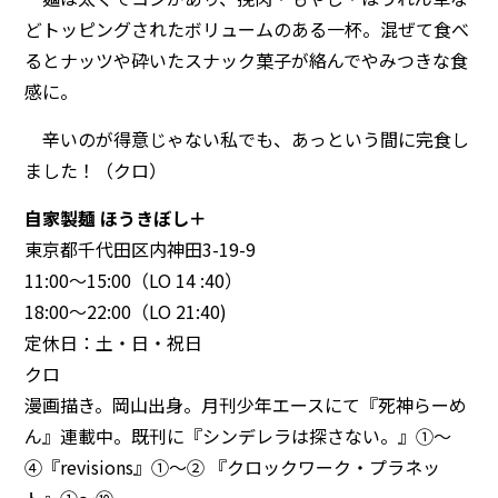
どトッピングされたボリュームのある一杯。混ぜて食べ
るとナッツや砕いたスナック菓子が絡んでやみつきな食
感に。
辛いのが得意じゃない私でも、あっという間に完食し
ました！（クロ）
自家製麺 ほうきぼし＋
東京都千代田区内神田3-19-9
11:00～15:00（LO 14 :40）
18:00～22:00（LO 21:40)
定休日：土・日・祝日
クロ
漫画描き。岡山出身。月刊少年エースにて『死神らーめ
ん』連載中。既刊に『シンデレラは探さない。』①～
④『revisions』①～② 『クロックワーク・プラネッ