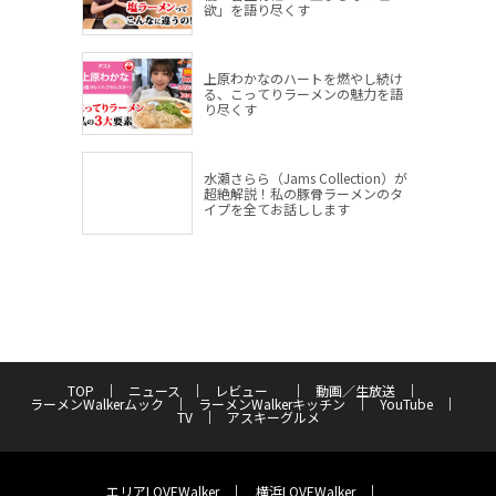
欲」を語り尽くす
上原わかなのハートを燃やし続け
る、こってりラーメンの魅力を語
り尽くす
水瀬さらら（Jams Collection）が
超絶解説！私の豚骨ラーメンのタ
イプを全てお話しします
TOP
ニュース
レビュー
動画／生放送
ラーメンWalkerムック
ラーメンWalkerキッチン
YouTube
TV
アスキーグルメ
エリアLOVEWalker
横浜LOVEWalker