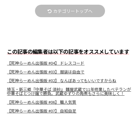
カテゴリートップへ
この記事の編集者は以下の記事をオススメしています
【死神らーめん出張版 #04】 ドレスコード
【死神らーめん出張版 #03】 服装は自由で
【死神らーめん出張版 #02】 なんぼあってもいいですからね
埼玉・新三郷『中華そば 須紗』 麵屋武蔵で11年修業したベテランが
中華そばとつけ麺で勝負。武蔵ゆずりの角煮もさらに美味しく！
【死神らーめん出張版 #06】 職人気質
【死神らーめん出張版 #07】 自給自足