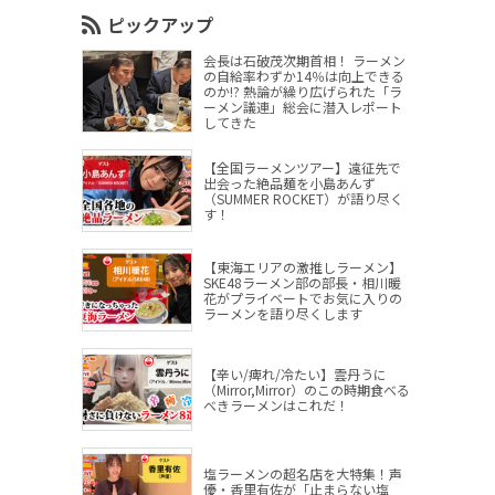
ピックアップ
会長は石破茂次期首相！ ラーメン
の自給率わずか14％は向上できる
のか!? 熱論が繰り広げられた「ラ
ーメン議連」総会に潜入レポート
してきた
【全国ラーメンツアー】遠征先で
出会った絶品麺を小島あんず
（SUMMER ROCKET）が語り尽く
す！
【東海エリアの激推しラーメン】
SKE48ラーメン部の部長・相川暖
花がプライベートでお気に入りの
ラーメンを語り尽くします
【辛い/痺れ/冷たい】雲丹うに
（Mirror,Mirror）のこの時期食べる
べきラーメンはこれだ！
塩ラーメンの超名店を大特集！声
優・香里有佐が「止まらない塩